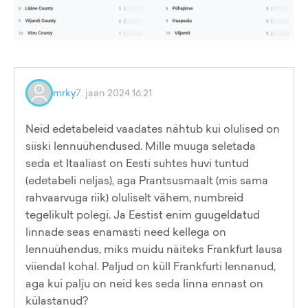
mrky
7. jaan 2024 16:21
Neid edetabeleid vaadates nähtub kui olulised on
siiski lennuühendused. Mille muuga seletada
seda et Itaaliast on Eesti suhtes huvi tuntud
(edetabeli neljas), aga Prantsusmaalt (mis sama
rahvaarvuga riik) oluliselt vähem, numbreid
tegelikult polegi. Ja Eestist enim guugeldatud
linnade seas enamasti need kellega on
lennuühendus, miks muidu näiteks Frankfurt lausa
viiendal kohal. Paljud on küll Frankfurti lennanud,
aga kui palju on neid kes seda linna ennast on
külastanud?