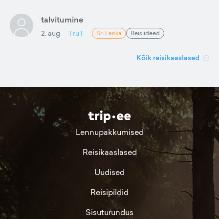
talvitumine
2. aug
TruT
Sri Lanka
Reisiideed
Kõik reisikaaslased
Lennupakkumised
Reisikaaslased
Uudised
Reisipildid
Sisuturundus