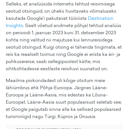
Selleks, et analüüsida internetis tehtud reisimisega
seotud otsinguid, on üheks huvitavaks võimaluseks
kasutada Google’i pakutavat tööriista
Destination
Insights
. Sealt võetud andmete põhjal tehtud analüüs
on perioodi 1. jaanuar 2023 kuni 31. detsember 2023
kohta ning valitud nii majutuse kui lennureisidega
seotud otsingud. Kuigi otsing ei tähenda tingimata, et
reis ka reaalselt toimus ning Google ei erista ka äri- ja
puhkusereise, saab sellegipoolest kätte, mis
sihtkohtadesse eestlaste reisihuvi suunatud on.
Maailma piirkondadest oli kõige otsitum meie
lähiümbrus ehk Põhja-Euroopa. Järgnes Lääne-
Euroopa ja Lääne-Aasia, mis edestas ka Lõuna-
Euroopat. Lääne-Aasia suurt populaarsust seletab see,
et Google paigutab sinna alla ka sellised populaarsed
turismiriigid nagu Türgi, Küpros ja Gruusia.