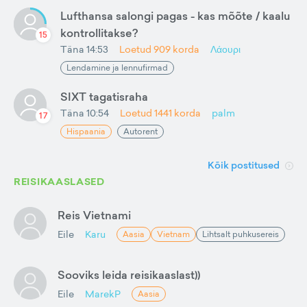
Lufthansa salongi pagas - kas mõõte / kaalu
kontrollitakse?
15
Täna 14:53
Loetud
909
korda
Λάουρι
Lendamine ja lennufirmad
SIXT tagatisraha
Täna 10:54
Loetud
1441
korda
palm
17
Hispaania
Autorent
Kõik postitused
REISIKAASLASED
Reis Vietnami
Eile
Karu
Aasia
Vietnam
Lihtsalt puhkusereis
Sooviks leida reisikaaslast))
Eile
MarekP
Aasia