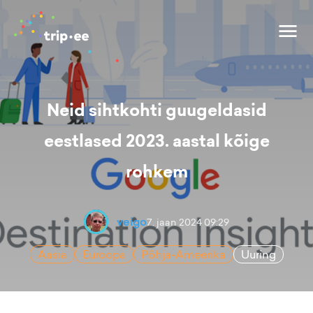
Neid sihtkohti guugeldasid
eestlased 2023. aastal kõige
rohkem
veigo
7. jaan 2024 09:29
Aasia
Euroopa
Põhja-Ameerika
Uuring