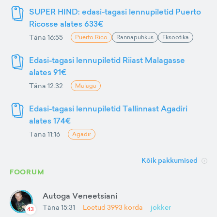
SUPER HIND: edasi-tagasi lennupiletid Puerto
Ricosse alates 633€
Täna 16:55
Puerto Rico
Rannapuhkus
Eksootika
Edasi-tagasi lennupiletid Riiast Malagasse
alates 91€
Täna 12:32
Malaga
Edasi-tagasi lennupiletid Tallinnast Agadiri
alates 174€
Täna 11:16
Agadir
Kõik pakkumised
FOORUM
Autoga Veneetsiani
Täna 15:31
Loetud
3993
korda
jokker
43