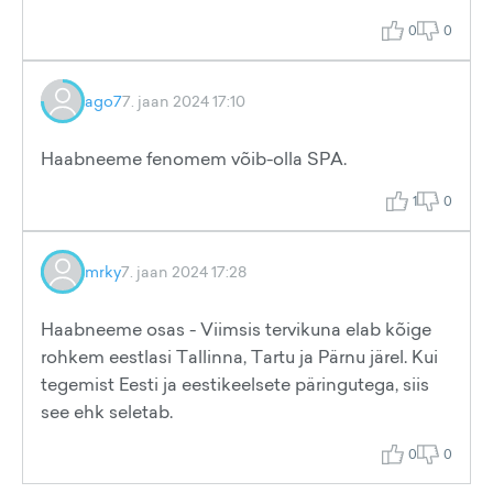
0
0
ago7
7. jaan 2024 17:10
Haabneeme fenomem võib-olla SPA.
1
0
mrky
7. jaan 2024 17:28
Haabneeme osas - Viimsis tervikuna elab kõige
rohkem eestlasi Tallinna, Tartu ja Pärnu järel. Kui
tegemist Eesti ja eestikeelsete päringutega, siis
see ehk seletab.
0
0