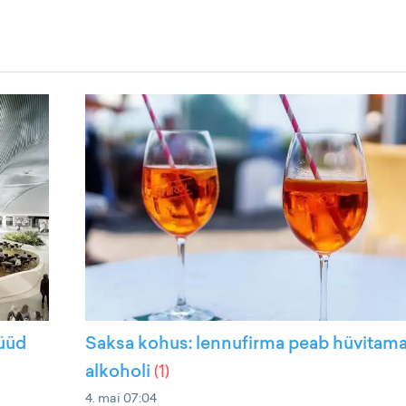
nüüd
Saksa kohus: lennufirma peab hüvitama
alkoholi
(
1
)
4. mai 07:04