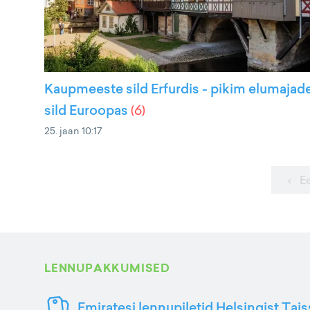
Kaupmeeste sild Erfurdis - pikim elumajad
sild Euroopas
(
6
)
25. jaan 10:17
‹ E
LENNUPAKKUMISED
Emiratesi lennupiletid Helsingist Tai