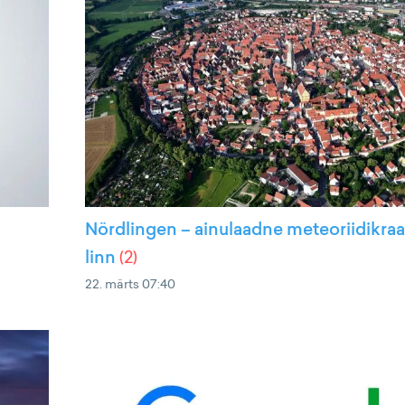
Nördlingen – ainulaadne meteoriidikraa
linn
(
2
)
22. märts 07:40