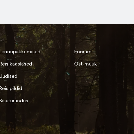
Lennupakkumised
Foorum
Reisikaaslased
Ost-müük
Uudised
Reisipildid
Sisuturundus