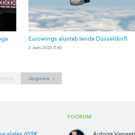
ega
Eurowings alustab lende Düsseldorfi
2. dets 2025 11:45
elmine
Järgmine ›
FOORUM
sse alates 659€
Autoga Veneets