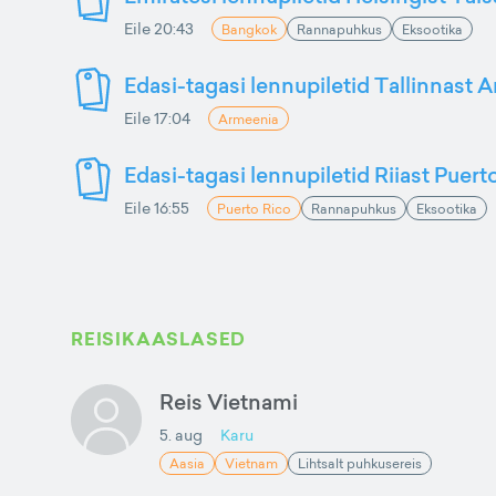
Eile 20:43
Bangkok
Rannapuhkus
Eksootika
Edasi-tagasi lennupiletid Tallinnast 
Eile 17:04
Armeenia
Edasi-tagasi lennupiletid Riiast Puer
Eile 16:55
Puerto Rico
Rannapuhkus
Eksootika
REISIKAASLASED
Reis Vietnami
5. aug
Karu
Aasia
Vietnam
Lihtsalt puhkusereis