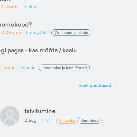
104
korda
jokker
promokood?
6700
korda
Emmy006
Voucherid ja piletid
gi pagas - kas mõõte / kaalu
84
korda
Λάουρι
Lendamine ja lennufirmad
Kõik postitused
talvitumine
2. aug
TruT
Sri Lanka
Reisiideed