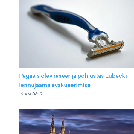
Pagasis olev raseerija põhjustas Lübecki
lennujaama evakueerimise
16. apr 06:19