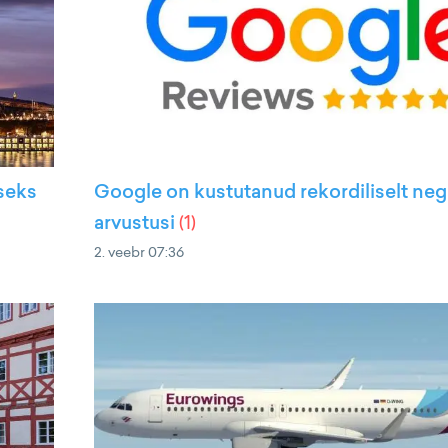
iseks
Google on kustutanud rekordiliselt neg
arvustusi
(
1
)
2. veebr 07:36