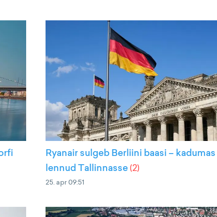
rfi
Ryanair sulgeb Berliini baasi – kadumas
lennud Tallinnasse
(
2
)
25. apr 09:51