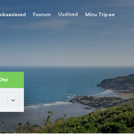
Uudised
Minu Trip.ee
sikaaslased
Foorum
Otsi