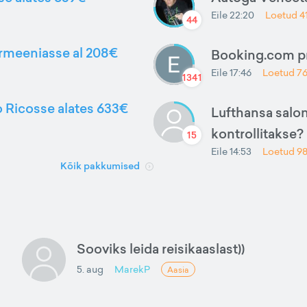
Eile 22:20
Loetud
4
44
Armeeniasse al 208€
Booking.com 
Eile 17:46
Loetud
7
1341
to Ricosse alates 633€
Lufthansa salon
kontrollitakse?
15
Eile 14:53
Loetud
9
Kõik pakkumised
Sooviks leida reisikaaslast))
5. aug
MarekP
Aasia