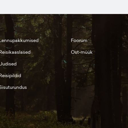
Lennupakkumised
Foorum
Reisikaaslased
Ost-müük
Uudised
Reisipildid
Sisuturundus