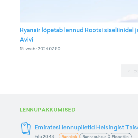
Ryanair lõpetab lennud Rootsi siseliinidel j
Avivi
15. veebr 2024 07:50
‹ E
LENNUPAKKUMISED
Emiratesi lennupiletid Helsingist Tai
Eile 20:43
Bangkok
Rannapuhkus
Eksootika