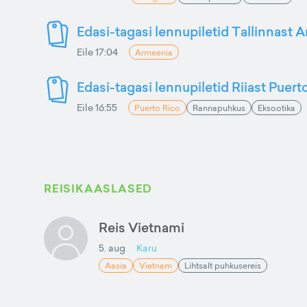
Edasi-tagasi lennupiletid Tallinnast 
Eile 17:04
Armeenia
Edasi-tagasi lennupiletid Riiast Puer
Eile 16:55
Puerto Rico
Rannapuhkus
Eksootika
REISIKAASLASED
Reis Vietnami
5. aug
Karu
Aasia
Vietnam
Lihtsalt puhkusereis