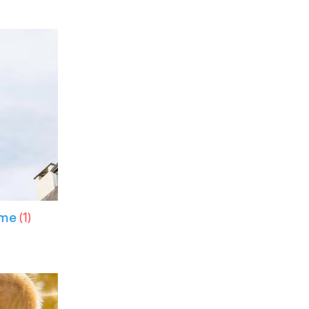
ime
(
1
)