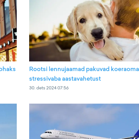
kohaks
Rootsi lennujaamad pakuvad koeraoma
stressivaba aastavahetust
30. dets 2024 07:56