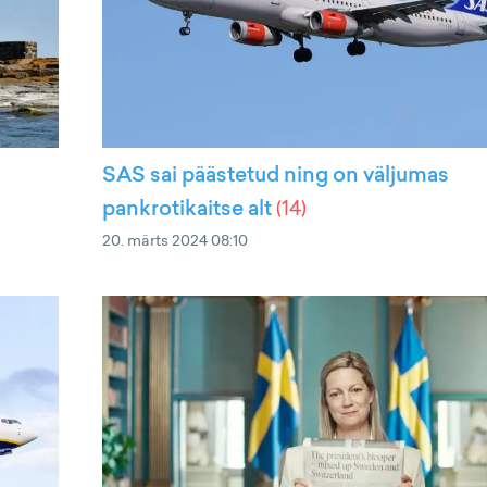
SAS sai päästetud ning on väljumas
pankrotikaitse alt
(
14
)
20. märts 2024 08:10