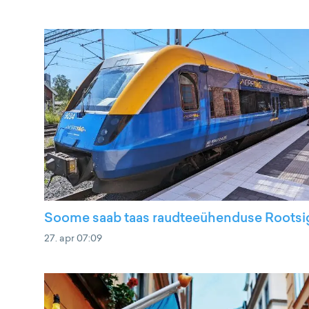
Soome saab taas raudteeühenduse Rootsi
27. apr 07:09