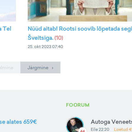
a Tel
Nüüd aitab! Rootsi soovib lõpetada seg
Šveitsiga.
(
10
)
25. okt 2023 07:40
elmine
Järgmine ›
FOORUM
sse alates 659€
Autoga Veneets
Eile 22:20
Loetud
4
44