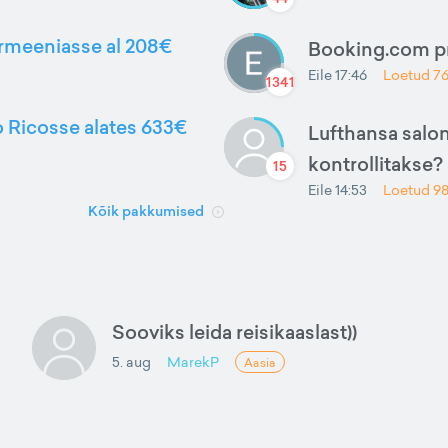
Armeeniasse al 208€
Booking.com 
Eile 17:46
Loetud
7
1341
to Ricosse alates 633€
Lufthansa salon
kontrollitakse?
15
Eile 14:53
Loetud
9
Kõik pakkumised
Sooviks leida reisikaaslast))
5. aug
MarekP
Aasia