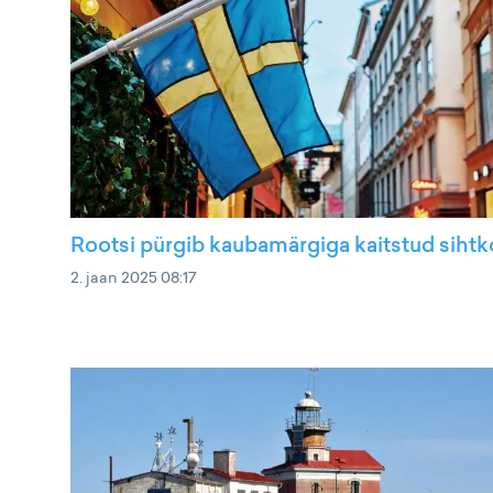
Rootsi pürgib kaubamärgiga kaitstud siht
2. jaan 2025 08:17