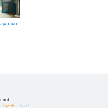
iajamise
iani
104
korda
jokker