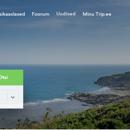
Uudised
Minu Trip.ee
sikaaslased
Foorum
Otsi