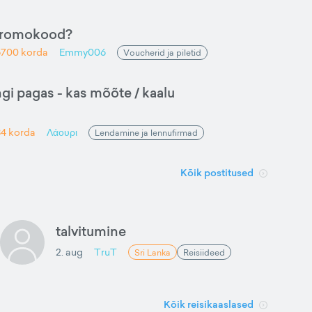
promokood?
6700
korda
Emmy006
Voucherid ja piletid
gi pagas - kas mõõte / kaalu
84
korda
Λάουρι
Lendamine ja lennufirmad
Kõik postitused
talvitumine
2. aug
TruT
Sri Lanka
Reisiideed
Kõik reisikaaslased