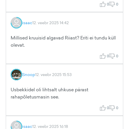
0
0
isaac
12. veebr 2025 14:42
Millised kruuisid algavad Riiast? Eriti ei tundu küll
olevat.
0
0
Snoop
12. veebr 2025 15:53
Usbekkidel oli lihtsalt uhkuse pärast
rahapõletusmasin see.
0
0
isaac
12. veebr 2025 16:18