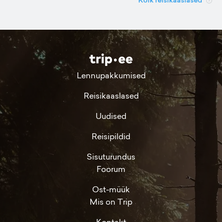
Kõik reisikaaslased
Lennupakkumised
Reisikaaslased
Uudised
Reisipildid
Sisuturundus
Foorum
Ost-müük
Mis on Trip