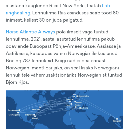
alustada kauglende Riiast New Yorki, teatab
Läti
ringhääling
. Lennufirma Riia esinduses saab tööd 80
inimest, kellest 30 on juba palgatud.
Norse Atlantic Airways
pole ilmselt väga tuntud
lennufirma. 2021. aastal asutatud lennufirma pakub
odavlende Euroopast Põhja-Ameerikasse, Aasiasse ja
Aafrikasse, kasutades varem Norwegianile kuulunud
Boeing 787 lennukeid. Kuigi nad ei pea ennast
Norwegiani mantlipärijaks, on seal lisaks Norwegiani
lennukitele vähemusaktsionäriks Norwegianist tuntud
Bjorn Kjos.