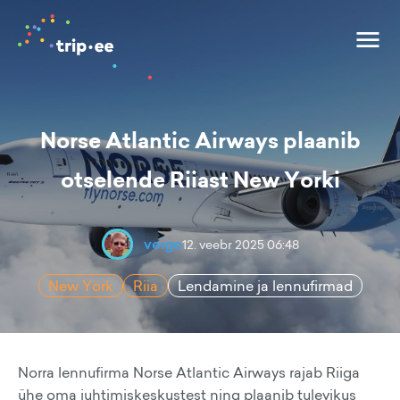
Norse Atlantic Airways plaanib
otselende Riiast New Yorki
veigo
12. veebr 2025 06:48
New York
Riia
Lendamine ja lennufirmad
Norra lennufirma Norse Atlantic Airways rajab Riiga
ühe oma juhtimiskeskustest ning plaanib tulevikus