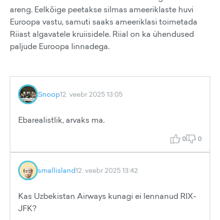
areng. Eelkõige peetakse silmas ameeriklaste huvi
Euroopa vastu, samuti saaks ameeriklasi toimetada
Riiast algavatele kruiisidele. Riial on ka ühendused
paljude Euroopa linnadega.
Snoop
12. veebr 2025 13:05
Ebarealistlik, arvaks ma.
0
0
smallisland
12. veebr 2025 13:42
Kas Uzbekistan Airways kunagi ei lennanud RIX-
JFK?