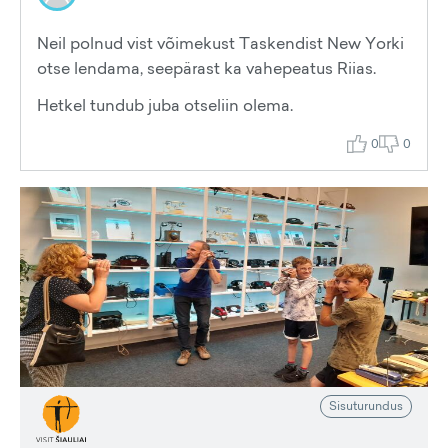
Neil polnud vist võimekust Taskendist New Yorki
otse lendama, seepärast ka vahepeatus Riias.
Hetkel tundub juba otseliin olema.
0
0
Sisuturundus