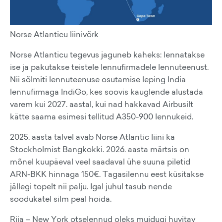
Norse Atlanticu liinivõrk
Norse Atlanticu tegevus jaguneb kaheks: lennatakse
ise ja pakutakse teistele lennufirmadele lennuteenust.
Nii sõlmiti lennuteenuse osutamise leping India
lennufirmaga IndiGo, kes soovis kauglende alustada
varem kui 2027. aastal, kui nad hakkavad Airbusilt
kätte saama esimesi tellitud A350-900 lennukeid.
2025. aasta talvel avab Norse Atlantic liini ka
Stockholmist Bangkokki. 2026. aasta märtsis on
mõnel kuupäeval veel saadaval ühe suuna piletid
ARN-BKK hinnaga 150€. Tagasilennu eest küsitakse
jällegi topelt nii palju. Igal juhul tasub nende
soodukatel silm peal hoida.
Riia – New York otselennud oleks muidugi huvitav