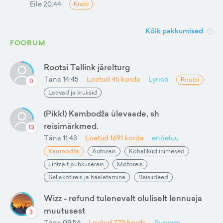
Eile 20:44
Krabi
Kõik pakkumised
FOORUM
Rootsi Tallink järelturg
Täna 14:45
Loetud
45
korda
Lyric6
Rootsi
0
Laevad ja kruiisid
(Pikk!) Kambodža ülevaade, sh
reisimärkmed.
13
Täna 11:43
Loetud
1691
korda
endeluu
Kambodža
Autoreis
Kohalikud inimesed
Lihtsalt puhkusereis
Motoreis
Seljakotireis ja hääletamine
Reisiideed
Wizz - refund tulenevalt oluliselt lennuaja
muutusest
3
Täna 09:56
Loetud
779
korda
Sugram