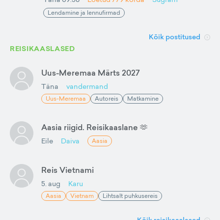
Lendamine ja lennufirmad
Kõik postitused
REISIKAASLASED
Uus-Meremaa Märts 2027
Täna
vandermand
Uus-Meremaa
Autoreis
Matkamine
Aasia riigid. Reisikaaslane 🫶
Eile
Daiva
Aasia
Reis Vietnami
5. aug
Karu
Aasia
Vietnam
Lihtsalt puhkusereis