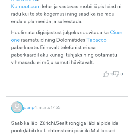
Komoot.com
lehel ja vastavas mobiiliäpis leiad nii
radu kui teiste kogemusi ning saad ka ise radu
endale planeerida ja salvestada.
Hoolimata digiajastust julgeks soovitada ka
Cicer
one
raamatuid ning Dolomiitides
Tabacco
paberkaarte. Erinevalt telefonist ei saa
paberkaardil aku kunagi tühjaks ning ootamatu
vihmasadu ei mõju samuti hävitavalt.
13
0
jaanp
4. märts 17:55
Saab ka läbi Zürichi.Sealt rongiga läbi alpide ida
poole,läbib ka Lichtensteini pisiriiki.Mul lapsed