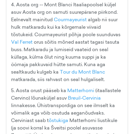
4. Aosta org -- Mont Blanci Itaaliapoolsel küljel
asuv Aosta org on samuti suurepärane piirkond.
Eelnevalt mainitud
Courmayeurist
algab nii suur
hulk matkaradu kui ka kõrgemale viivaid
tõstukeid. Courmayeurist põhja poole suunduvas
Val Ferret
orus sõitis mõned aastat tagasi tasuta
buss. Matkaradu ja lumiseid vaateid on seal
küllaga, külma õlut ning kuuma suppi ja ka
öömaja pakkuvaid hütte samuti. Kuna aga
sealtkaudu kulgeb ka
Tour du Mont Blanc
matkarada, siis rahvast on seal hulgaliselt.
5. Aosta orust pääseb ka
Matterhorni
(itaallastele
Cervino) lõunaküljel asuv
Breuil-Cervinia
linnakesse. Ühistranspordiga on see ilmselt ka
võimalik aga võib osutuda aeganõudvaks.
Cerviniast saab t
õstukiga
Matterhorni liustikule
(ja soovi korral ka Šveitsi poolel asuvasse