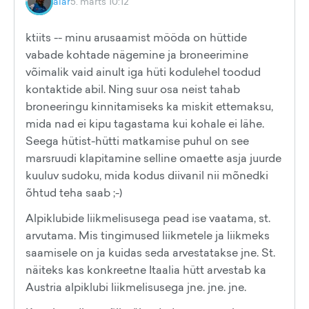
alar
5. märts 10:12
ktiits -- minu arusaamist mööda on hüttide
vabade kohtade nägemine ja broneerimine
võimalik vaid ainult iga hüti kodulehel toodud
kontaktide abil. Ning suur osa neist tahab
broneeringu kinnitamiseks ka miskit ettemaksu,
mida nad ei kipu tagastama kui kohale ei lähe.
Seega hütist-hütti matkamise puhul on see
marsruudi klapitamine selline omaette asja juurde
kuuluv sudoku, mida kodus diivanil nii mõnedki
õhtud teha saab ;-)
Alpiklubide liikmelisusega pead ise vaatama, st.
arvutama. Mis tingimused liikmetele ja liikmeks
saamisele on ja kuidas seda arvestatakse jne. St.
näiteks kas konkreetne Itaalia hütt arvestab ka
Austria alpiklubi liikmelisusega jne. jne. jne.