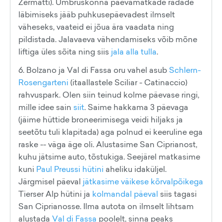
Zermatti). Ümbruskonna päevamatkade radade
läbimiseks jääb puhkusepäevadest ilmselt
väheseks, vaateid ei jõua ära vaadata ning
pildistada. Jalavaeva vähendamiseks võib mõne
liftiga üles sõita ning siis
jala alla tulla
.
6. Bolzano ja Val di Fassa oru vahel asub
Schlern-
Rosengarteni
(itaallastele Sciliar - Catinaccio)
rahvuspark. Olen siin teinud kolme päevase ringi,
mille idee sain
siit
. Saime hakkama 3 päevaga
(jäime hüttide broneerimisega veidi hiljaks ja
seetõtu tuli klapitada) aga polnud ei keeruline ega
raske -- väga äge oli. Alustasime San Ciprianost,
kuhu jätsime auto, tõstukiga. Seejärel matkasime
kuni
Paul Preussi hütini
aheliku idaküljel.
Järgmisel päeval
jätkasime väikese kõrvalpõikega
Tierser Alp hütini ja
kolmandal päeval
siis tagasi
San Ciprianosse. Ilma autota on ilmselt lihtsam
alustada
Val di Fassa
poolelt, sinna peaks