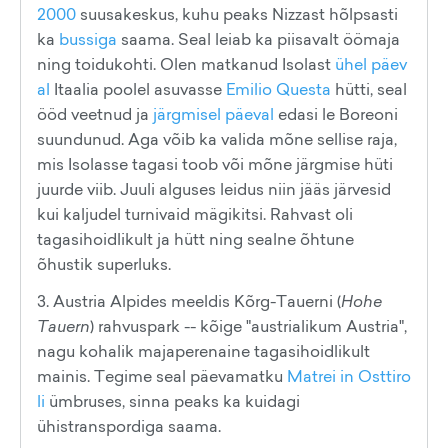
2000
suusakeskus, kuhu peaks Nizzast hõlpsasti
ka
bussiga
saama. Seal leiab ka piisavalt öömaja
ning toidukohti. Olen matkanud Isolast
ühel päev
al
Itaalia poolel asuvasse
Emilio Questa
hütti, seal
ööd veetnud ja
järgmisel päeval
edasi le Boreoni
suundunud. Aga võib ka valida mõne sellise raja,
mis Isolasse tagasi toob või mõne järgmise hüti
juurde viib. Juuli alguses leidus niin jääs järvesid
kui kaljudel turnivaid mägikitsi. Rahvast oli
tagasihoidlikult ja hütt ning sealne õhtune
õhustik superluks.
3. Austria Alpides meeldis Kõrg-Tauerni (
Hohe
Tauern
) rahvuspark -- kõige "austrialikum Austria",
nagu kohalik majaperenaine tagasihoidlikult
mainis. Tegime seal päevamatku
Matrei in Osttiro
li
ümbruses, sinna peaks ka kuidagi
ühistranspordiga saama.