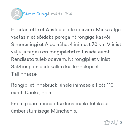
Sämm Sung
4. märts 12:14
Hoiatan ette et Austria ei ole odavam. Ma ka algul
vaatasin et sōidaks perega nt rongiga kasvōi
Simmerlingi et Alpe näha. 4 inimest 70 km Viinist
välja ja tagasi on rongipiletid mitusada eurot.
Rendiauto tuleb odavam. Nt rongipilet viinist
Salzburgi on alati kallim kui lennukipilet
Tallinnasse.
Rongipilet Innsbrucki ühele inimesele 1 ots 110
eurot. Danke, nein!
Endal plaan minna otse Innsbrucki, lühikese
ümberistumisega Münchenis.
2
0