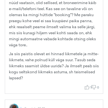
nüüd vaatasin, olid sellised, et broneerimine käib
e-maili/telefoni teel. Kas see on tavaline või on
olemas ka mingi hüttide "booking"? Me paraku
praegu kohe veel ei saa kuupäevi paika panna,
ehk reaalselt peame ilmselt valima ka selle järgi,
mis siis kunagi hiljem veel kohti saada on, ehk
mingi automaatne vabade kohtade otsing oleks
väga tore..
Ja siis paistis olevat eri hinnad liikmetele ja mitte-
liikmete, vahe polnud küll väga suur. Tasub seda
liikmeks saamist üldse uurida? Ja ilmselt peab siis
kogu seltskond liikmeks astuma, sh teismelised
lapsed?
1
0