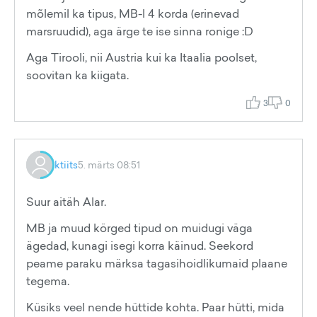
mõlemil ka tipus, MB-l 4 korda (erinevad
marsruudid), aga ärge te ise sinna ronige :D
Aga Tirooli, nii Austria kui ka Itaalia poolset,
soovitan ka kiigata.
3
0
ktiits
5. märts 08:51
Suur aitäh Alar.
MB ja muud körged tipud on muidugi väga
ägedad, kunagi isegi korra käinud. Seekord
peame paraku märksa tagasihoidlikumaid plaane
tegema.
Küsiks veel nende hüttide kohta. Paar hütti, mida