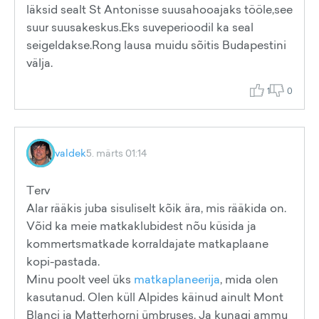
läksid sealt St Antonisse suusahooajaks tööle,see
suur suusakeskus.Eks suveperioodil ka seal
seigeldakse.Rong lausa muidu sõitis Budapestini
välja.
1
0
valdek
5. märts 01:14
Terv
Alar rääkis juba sisuliselt kõik ära, mis rääkida on.
Võid ka meie matkaklubidest nõu küsida ja
kommertsmatkade korraldajate matkaplaane
kopi-pastada.
Minu poolt veel üks
matkaplaneerija
, mida olen
kasutanud. Olen küll Alpides käinud ainult Mont
Blanci ja Matterhorni ümbruses. Ja kunagi ammu