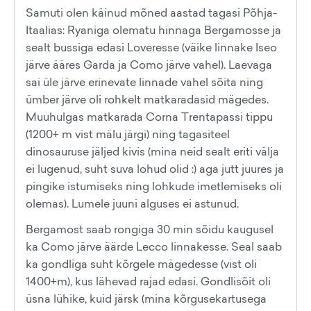
Samuti olen käinud mõned aastad tagasi Põhja-
Itaalias: Ryaniga olematu hinnaga Bergamosse ja
sealt bussiga edasi Loveresse (väike linnake Iseo
järve ääres Garda ja Como järve vahel). Laevaga
sai üle järve erinevate linnade vahel sõita ning
ümber järve oli rohkelt matkaradasid mägedes.
Muuhulgas matkarada Corna Trentapassi tippu
(1200+ m vist mälu järgi) ning tagasiteel
dinosauruse jäljed kivis (mina neid sealt eriti välja
ei lugenud, suht suva lohud olid :) aga jutt juures ja
pingike istumiseks ning lohkude imetlemiseks oli
olemas). Lumele juuni alguses ei astunud.
Bergamost saab rongiga 30 min sõidu kaugusel
ka Como järve äärde Lecco linnakesse. Seal saab
ka gondliga suht kõrgele mägedesse (vist oli
1400+m), kus lähevad rajad edasi. Gondlisõit oli
üsna lühike, kuid järsk (mina kõrgusekartusega