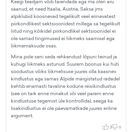
Keegi teadjam võib täiendada aga ma olen aru
saanud, et need Itaalia, Austria, Saksa jms
alpiklubid koosnevad tegelikult veel erinevatest
piirkondlikest sektsioonidest millega sa tegelikult
liitud ning kõikidel piirkondlikel sektsioonidel ei
ole samad tingimused ei liikmeks saamisel ega
liikmemaksude osas.
Mina pole seni seda rehkendust lõpuni teinud ja
kuhugi liikmeks astunud. Suurem boonus kui hüti
soodustus võiks liikmelisuse juures olla kaasnev
kindlustus aga samas Alpide märgistatud radadel
kehtib enamasti tavaline kodune reisikindlustus
(see on tark enne minekut või veel parem enne
kindlustuse tegemist üle kontrollida), seega ka
lisakindlustus ei ole päevamatkade juures eriline
argument.
2
0