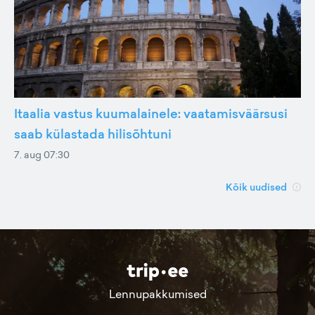
Itaalia vastus kuumalainele: vaatamisväärsusi
saab külastada hilisõhtuni
7. aug 07:30
Kõik uudised
Lennupakkumised