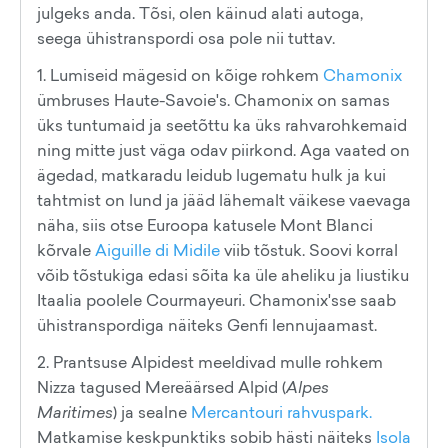
julgeks anda. Tõsi, olen käinud alati autoga,
seega ühistranspordi osa pole nii tuttav.
1. Lumiseid mägesid on kõige rohkem
Chamonix
ümbruses Haute-Savoie's. Chamonix on samas
üks tuntumaid ja seetõttu ka üks rahvarohkemaid
ning mitte just väga odav piirkond. Aga vaated on
ägedad, matkaradu leidub lugematu hulk ja kui
tahtmist on lund ja jääd lähemalt väikese vaevaga
näha, siis otse Euroopa katusele Mont Blanci
kõrvale
Aiguille di Midile
viib tõstuk. Soovi korral
võib tõstukiga edasi sõita ka üle aheliku ja liustiku
Itaalia poolele Courmayeuri. Chamonix'sse saab
ühistranspordiga näiteks Genfi lennujaamast.
2. Prantsuse Alpidest meeldivad mulle rohkem
Nizza tagused Mereäärsed Alpid (
Alpes
Maritimes
) ja sealne
Mercantouri rahvuspark.
Matkamise keskpunktiks sobib hästi näiteks
Isola