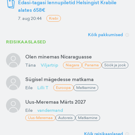
Edasi-tagasi lennupiletid Helsingist Krabile
alates 658€
7. aug 20:44
Krabi
Kõik pakkumised
REISIKAASLASED
Olen minemas Nicaraguasse
Täna
Viljartrip
Niagara
Panama
Söök ja jook
Sügisel mägedesse matkama
Eile
Lilli T
Euroopa
Matkamine
Uus-Meremaa Märts 2027
Eile
vandermand
Uus-Meremaa
Autoreis
Matkamine
Kõik reisikaaslased