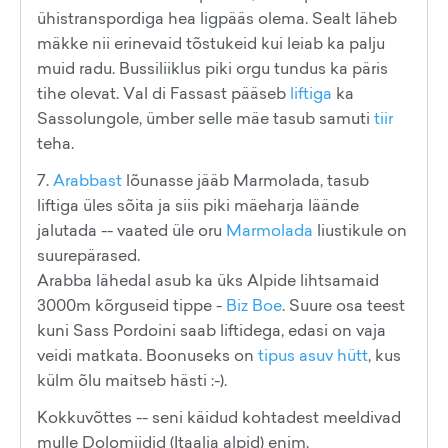
ühistranspordiga hea ligpääs olema. Sealt läheb
mäkke nii erinevaid tõstukeid kui leiab ka palju
muid radu. Bussiliiklus piki orgu tundus ka päris
tihe olevat. Val di Fassast pääseb
liftiga
ka
Sassolungole, ümber selle mäe tasub samuti
tiir
teha.
7.
Arabbast
lõunasse jääb Marmolada, tasub
liftiga üles sõita ja siis piki mäeharja läände
jalutada -- vaated üle oru
Marmolada
liustikule on
suurepärased.
Arabba lähedal asub ka üks Alpide lihtsamaid
3000m kõrguseid tippe -
Biz Boe
. Suure osa teest
kuni Sass Pordoini saab liftidega, edasi on vaja
veidi matkata. Boonuseks on
tipus asuv hütt
, kus
külm õlu maitseb hästi :-).
Kokkuvõttes -- seni käidud kohtadest meeldivad
mulle Dolomiidid (Itaalia alpid) enim.