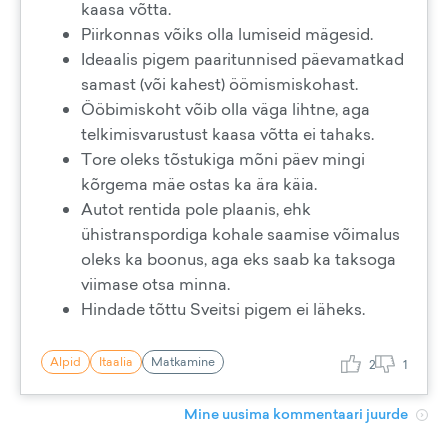
kaasa võtta.
Piirkonnas võiks olla lumiseid mägesid.
Ideaalis pigem paaritunnised päevamatkad
samast (või kahest) öömismiskohast.
Ööbimiskoht võib olla väga lihtne, aga
telkimisvarustust kaasa võtta ei tahaks.
Tore oleks tõstukiga mõni päev mingi
kõrgema mäe ostas ka ära käia.
Autot rentida pole plaanis, ehk
ühistranspordiga kohale saamise võimalus
oleks ka boonus, aga eks saab ka taksoga
viimase otsa minna.
Hindade tõttu Sveitsi pigem ei läheks.
Alpid
Itaalia
Matkamine
2
1
Mine uusima kommentaari juurde