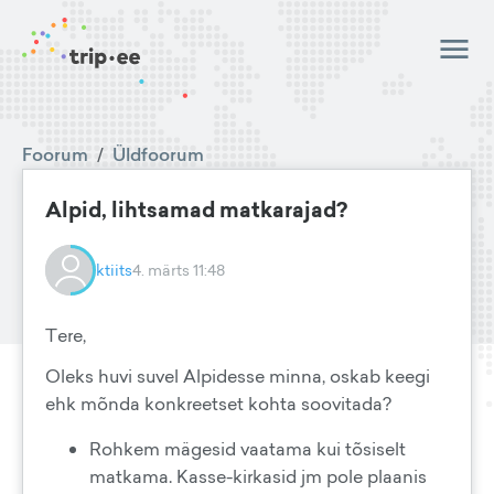
Foorum
/
Üldfoorum
Alpid, lihtsamad matkarajad?
ktiits
4. märts 11:48
Tere,
Oleks huvi suvel Alpidesse minna, oskab keegi
ehk mõnda konkreetset kohta soovitada?
Rohkem mägesid vaatama kui tõsiselt
matkama. Kasse-kirkasid jm pole plaanis