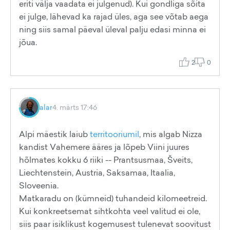
eriti välja vaadata ei julgenud). Kui gondliga sõita
ei julge, lähevad ka rajad üles, aga see võtab aega
ning siis samal päeval üleval palju edasi minna ei
jõua.
2
0
alar
4. märts 17:46
Alpi mäestik laiub
territooriumil
, mis algab Nizza
kandist Vahemere ääres ja lõpeb Viini juures
hõlmates kokku 6 riiki -- Prantsusmaa, Šveits,
Liechtenstein, Austria, Saksamaa, Itaalia,
Sloveenia.
Matkaradu on (kümneid) tuhandeid kilomeetreid.
Kui konkreetsemat sihtkohta veel valitud ei ole,
siis paar isiklikust kogemusest tulenevat soovitust