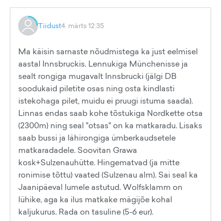
Tiidust
4. märts 12:35
Ma käisin sarnaste nõudmistega ka just eelmisel
aastal Innsbruckis. Lennukiga Münchenisse ja
sealt rongiga mugavalt Innsbrucki (jälgi DB
soodukaid piletite osas ning osta kindlasti
istekohaga pilet, muidu ei pruugi istuma saada).
Linnas endas saab kohe tõstukiga Nordkette otsa
(2300m) ning seal "otsas" on ka matkaradu. Lisaks
saab bussi ja lähirongiga ümberkaudsetele
matkaradadele. Soovitan Grawa
kosk+Sulzenauhütte. Hingematvad (ja mitte
ronimise tõttu) vaated (Sulzenau alm). Sai seal ka
Jaanipäeval lumele astutud. Wolfsklamm on
lühike, aga ka ilus matkake mägijõe kohal
kaljukurus. Rada on tasuline (5-6 eur).