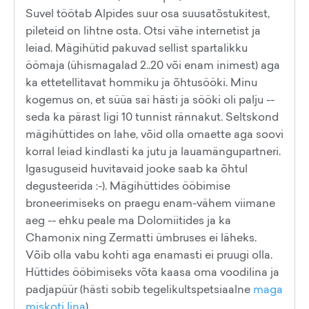
Suvel töötab Alpides suur osa suusatõstukitest,
pileteid on lihtne osta. Otsi vähe internetist ja
leiad. Mägihütid pakuvad sellist spartalikku
öömaja (ühismagalad 2..20 või enam inimest) aga
ka ettetellitavat hommiku ja õhtusööki. Minu
kogemus on, et süüa sai hästi ja sööki oli palju --
seda ka pärast ligi 10 tunnist rännakut. Seltskond
mägihüttides on lahe, võid olla omaette aga soovi
korral leiad kindlasti ka jutu ja lauamängupartneri.
Igasuguseid huvitavaid jooke saab ka õhtul
degusteerida :-). Mägihüttides ööbimise
broneerimiseks on praegu enam-vähem viimane
aeg -- ehku peale ma Dolomiitides ja ka
Chamonix ning Zermatti ümbruses ei läheks.
Võib olla vabu kohti aga enamasti ei pruugi olla.
Hüttides ööbimiseks võta kaasa oma voodilina ja
padjapüür (hästi sobib tegelikultspetsiaalne
maga
miskoti lina
).