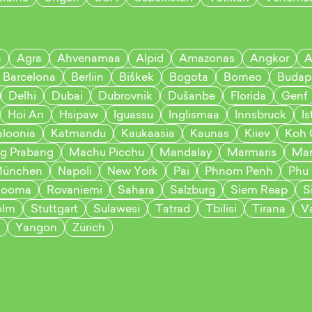
a
Agra
Ahvenamaa
Alpid
Amazonas
Angkor
A
Barcelona
Berliin
Biškek
Bogota
Borneo
Budap
Delhi
Dubai
Dubrovnik
Dušanbe
Florida
Genf
Hoi An
Hsipaw
Iguassu
Inglismaa
Innsbruck
Is
aloonia
Katmandu
Kaukaasia
Kaunas
Kiiev
Koh 
g Prabang
Machu Picchu
Mandalay
Marmaris
Mar
ünchen
Napoli
New York
Pai
Phnom Penh
Phu
Rooma
Rovaniemi
Sahara
Salzburg
Siem Reap
S
olm
Stuttgart
Sulawesi
Tatrad
Tbilisi
Tirana
Va
Yangon
Zürich