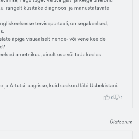
vimite, nagu tugev valuvaigisti ja kerge unerohu
 kui rangelt küsitake diagnoosi ja manustatavate
 ingliskeelsesse terviseportaali, on segakeelsed,
s.
nslate äpiga visuaalselt nende- või vene keelde
le?
elsed ametnikud, ainult usb või tadz keeles
 Artutsi laagrisse, kuid seekord läbi Usbekistani.
0
1
Üldfoorum