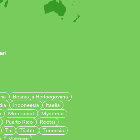
ri
ria
Bosnia ja Hertsegoviina
dia
Indoneesia
Itaalia
o
Montserrat
Myanmar
Puerto Rico
Rootsi
Tai
Tšehhi
Tuneesia
a
Vietnam