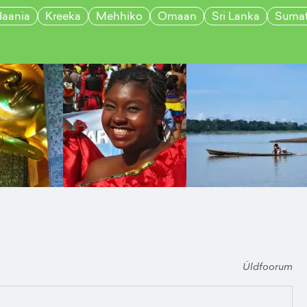
daania
Kreeka
Mehhiko
Omaan
Sri Lanka
Sumat
Üldfoorum