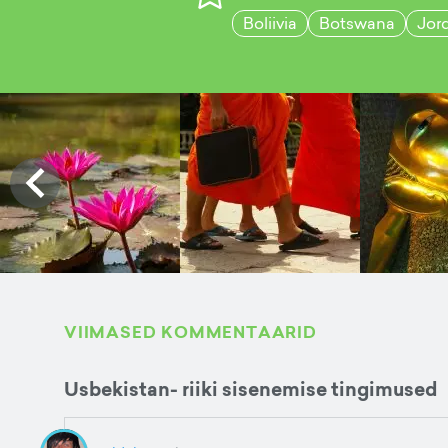
Boliivia
Botswana
Jor
VIIMASED KOMMENTAARID
Usbekistan- riiki sisenemise tingimused