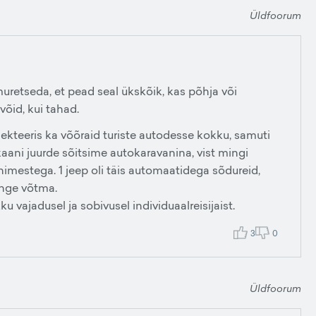
Üldfoorum
 muretseda, et pead seal ükskõik, kas põhja või
võid, kui tahad.
ekteeris ka võõraid turiste autodesse kokku, samuti
ulkaani juurde sõitsime autokaravanina, vist mingi
nimestega. 1 jeep oli täis automaatidega sõdureid,
ange võtma.
ajadusel ja sobivusel individuaalreisijaist.
3
0
Üldfoorum