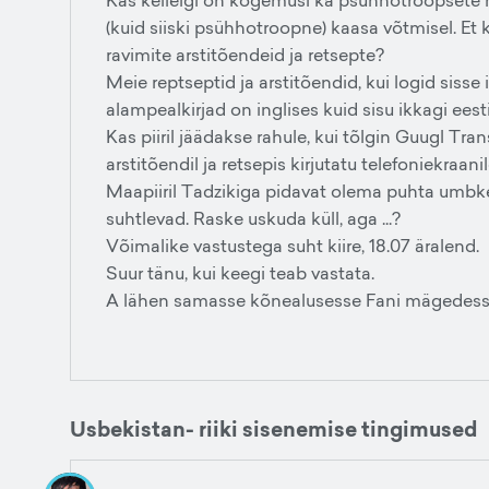
Kas kellelgi on kogemusi ka psühhotroopsete ra
(kuid siiski psühhotroopne) kaasa võtmisel. Et
ravimite arstitõendeid ja retsepte?
Meie reptseptid ja arstitõendid, kui logid sisse
alampealkirjad on inglises kuid sisu ikkagi eesti
Kas piiril jäädakse rahule, kui tõlgin Guugl Tra
arstitõendil ja retsepis kirjutatu telefoniekraani
Maapiiril Tadzikiga pidavat olema puhta umbke
suhtlevad. Raske uskuda küll, aga ...?
Võimalike vastustega suht kiire, 18.07 äralend.
Suur tänu, kui keegi teab vastata.
A lähen samasse kõnealusesse Fani mägedesse ja
Usbekistan- riiki sisenemise tingimused