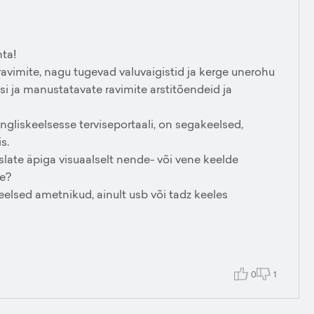
hta!
avimite, nagu tugevad valuvaigistid ja kerge unerohu
si ja manustatavate ravimite arstitõendeid ja
 ingliskeelsesse terviseportaali, on segakeelsed,
s.
nslate äpiga visuaalselt nende- või vene keelde
le?
elsed ametnikud, ainult usb või tadz keeles
0
1