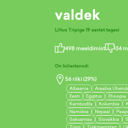
valdek
Liitus Tripiga
19 aastat tagasi
498
meeldimist
34
mi
On külastanud:
56
riiki (
29
%)
Albaania
Araabia Ühend
Eesti
Egiptus
Etioopia
Kambodža
Kolumbia
Namiibia
Nepaal
Paap
Saksamaa
Slovakkia
S
Türgi
Türkmenistan
Uk