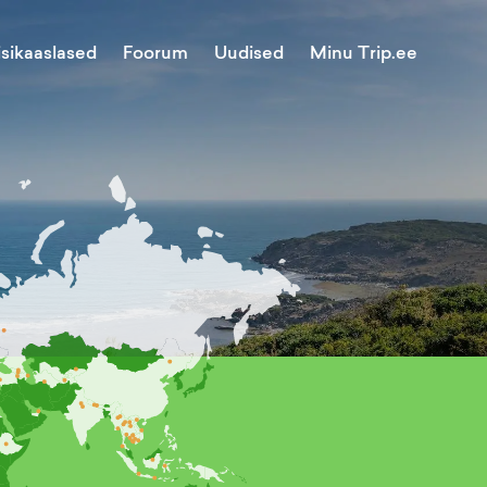
Minu Trip.ee
isikaaslased
Foorum
Uudised