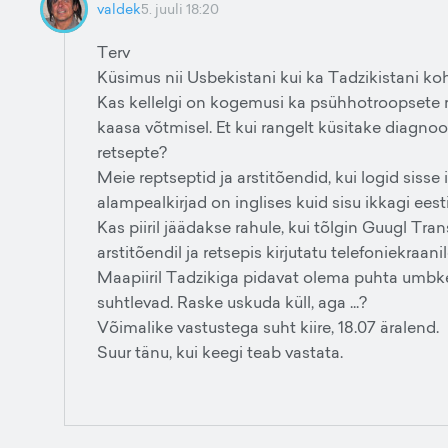
valdek
5. juuli 18:20
Terv
Küsimus nii Usbekistani kui ka Tadzikistani ko
Kas kellelgi on kogemusi ka psühhotroopsete r
kaasa võtmisel. Et kui rangelt küsitake diagnoo
retsepte?
Meie reptseptid ja arstitõendid, kui logid sisse
alampealkirjad on inglises kuid sisu ikkagi eesti
Kas piiril jäädakse rahule, kui tõlgin Guugl Tra
arstitõendil ja retsepis kirjutatu telefoniekraani
Maapiiril Tadzikiga pidavat olema puhta umbke
suhtlevad. Raske uskuda küll, aga ...?
Võimalike vastustega suht kiire, 18.07 äralend.
Suur tänu, kui keegi teab vastata.