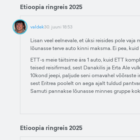
Etioopia ringreis 2025
valdek
30. juuni 18:53
Lisan veel eelnevale, et üksi reisides pole vaja
lõunasse terve auto kinni maksma. Ei pea, kuid 
ETT-s meie täitsime ära 1 auto, kuid ETT kompl
teised reisifirmad, sest Danakilis ja Erta Ale v
10kond jeepi, paljude seni omavahel võõraste i
sest Eritrea poolelt on aega ajalt tuldud pantv
Samuti pannakse lõunasse minnes gruppe kokku v
Etioopia ringreis 2025