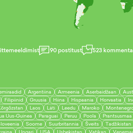
ttemeeldimist
90
postitust
523
kommentaa
emiraadid
Argentiina
Armeenia
Aserbaidžaan
Aust
Filipiinid
Gruusia
Hiina
Hispaania
Horvaatia
In
Kõrgõzstan
Laos
Läti
Leedu
Maroko
Montenegr
ua Uus-Guinea
Paraguai
Peruu
Poola
Prantsusmaa
loveenia
Soome
Suurbritannia
Šveits
Tadžikistan
raina
Ungari
USA
Usbekistan
Vatikan
Venema