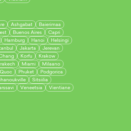
re
Ashgabat
Baierimaa
est
Buenos Aires
Capri
Hamburg
Hanoi
Helsingi
tanbul
Jakarta
Jerevan
Chang
Korfu
Krakow
rakech
Miami
Milaano
 Quoc
Phuket
Podgorica
ihanoukville
Sitsiilia
rssavi
Veneetsia
Vientiane