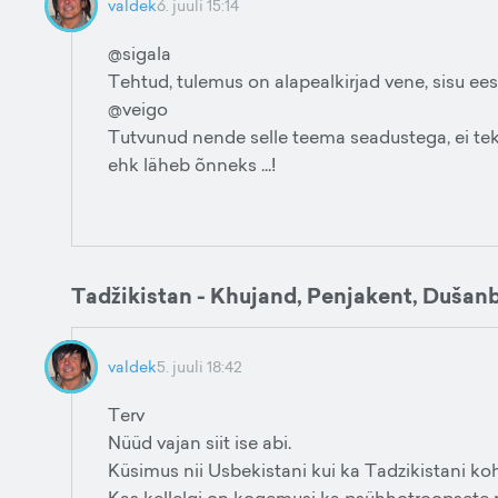
valdek
6. juuli 15:14
@sigala
Tehtud, tulemus on alapealkirjad vene, sisu ees
@veigo
Tutvunud nende selle teema seadustega, ei teki
ehk läheb õnneks ...!
Tadžikistan - Khujand, Penjakent, Dušanb
valdek
5. juuli 18:42
Terv
Nüüd vajan siit ise abi.
Küsimus nii Usbekistani kui ka Tadzikistani ko