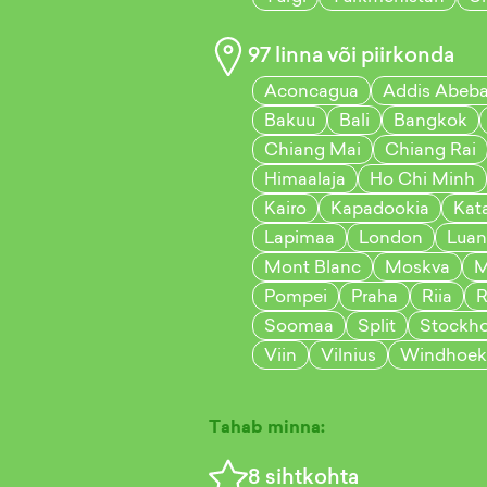
97
linna või piirkonda
Aconcagua
Addis Abeb
Bakuu
Bali
Bangkok
Chiang Mai
Chiang Rai
Himaalaja
Ho Chi Minh
Kairo
Kapadookia
Kat
Lapimaa
London
Luan
Mont Blanc
Moskva
M
Pompei
Praha
Riia
Soomaa
Split
Stockh
Viin
Vilnius
Windhoek
Tahab minna:
8
sihtkohta