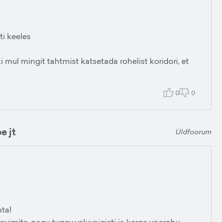
ti keeles
 mul mingit tahtmist katsetada rohelist koridori, et
0
0
e jt
Üldfoorum
hta!