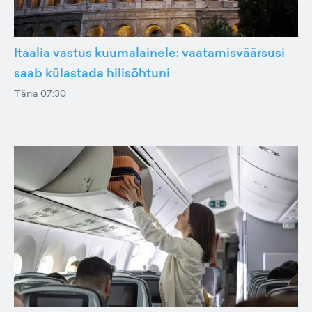
Itaalia vastus kuumalainele: vaatamisväärsusi
saab külastada hilisõhtuni
Täna 07:30