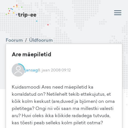
Foorum
/
Üldfoorum
Are mäepiletid
jansag
8. jaan 2008 09:12
Kuidasmoodi Ares need mäepiletid ka
korraldatud on? Netilehelt tekib ettekujutus, et
kõik kolm keskust (are,duved ja björnen) on oma
piletitega? Ongi nii või saan ma millestki valesti
aru? Huvi oleks ikka kõikide radadega tutvuda,
kas tõesti peab selleks kolm piletit ostma?