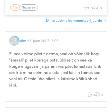
Are
Suusareis
0
0
Mine uusima kommentaari juurde
siim16
8. jaan 2008 13:05
Ei pea kolme piletit ostma, seal on võimalik kogu
"areaali" pilet korraga osta, üldiselt on see ka
kõige mugavam ja parem viis pilet lunastada. Ehk
siis kui mina eelmine aasta seal käisin toimis see
veel nii. Ostsin ühe pileti, ja käisime kõik kohad
läbi.
0
0