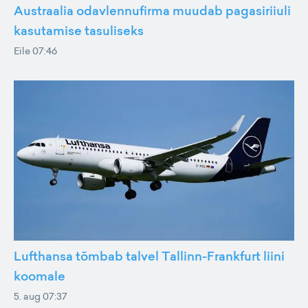
Austraalia odavlennufirma muudab pagasiriiuli
kasutamise tasuliseks
Eile 07:46
Lufthansa tõmbab talvel Tallinn-Frankfurt liini
koomale
5. aug 07:37