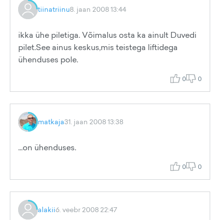
tiinatriinu
8. jaan 2008 13:44
ikka ühe piletiga. Võimalus osta ka ainult Duvedi
pilet.See ainus keskus,mis teistega liftidega
ühenduses pole.
0
0
matkaja
31. jaan 2008 13:38
...on ühenduses.
0
0
alakii
6. veebr 2008 22:47