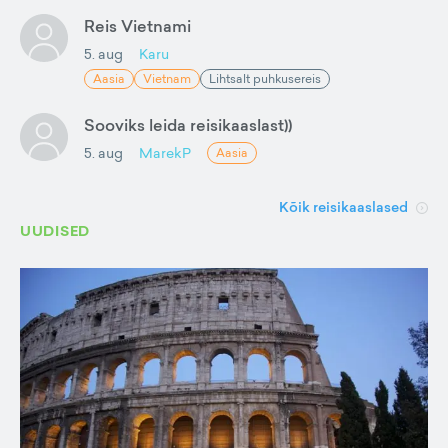
Reis Vietnami
5. aug
Karu
Aasia
Vietnam
Lihtsalt puhkusereis
Sooviks leida reisikaaslast))
5. aug
MarekP
Aasia
Kõik reisikaaslased
UUDISED