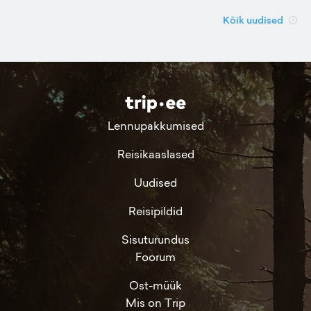
Kõik uudised
Lennupakkumised
Reisikaaslased
Uudised
Reisipildid
Sisuturundus
Foorum
Ost-müük
Mis on Trip