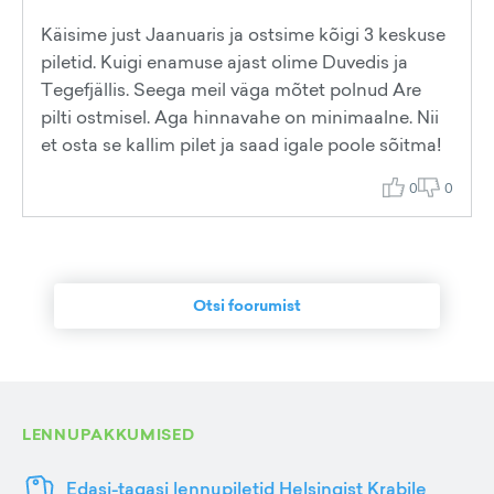
Käisime just Jaanuaris ja ostsime kõigi 3 keskuse
piletid. Kuigi enamuse ajast olime Duvedis ja
Tegefjällis. Seega meil väga mõtet polnud Are
pilti ostmisel. Aga hinnavahe on minimaalne. Nii
et osta se kallim pilet ja saad igale poole sõitma!
0
0
Otsi foorumist
LENNUPAKKUMISED
Edasi-tagasi lennupiletid Helsingist Krabile