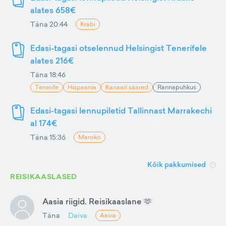
alates 658€
Täna 20:44
Krabi
Edasi-tagasi otselennud Helsingist Tenerifele
alates 216€
Täna 18:46
Tenerife
Hispaania
Kanaari saared
Rannapuhkus
Edasi-tagasi lennupiletid Tallinnast Marrakechi
al 174€
Täna 15:36
Maroko
Kõik pakkumised
REISIKAASLASED
Aasia riigid. Reisikaaslane 🫶
Täna
Daiva
Aasia