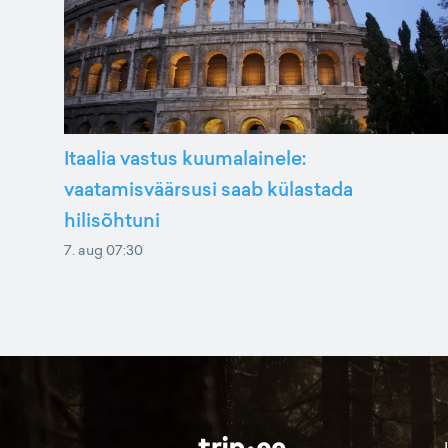
Itaalia vastus kuumalainele:
vaatamisväärsusi saab külastada
hilisõhtuni
7. aug 07:30