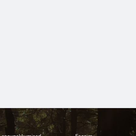
Lennupakkumised
Foorum