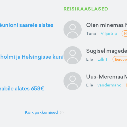
REISIKAASLASED
éunioni saarele alates
Olen minemas 
Täna
Viljartrip
N
Sügisel mäged
kholmi ja Helsingisse kuni
Eile
Lilli T
Euroop
Uus-Meremaa M
Eile
vandermand
rabile alates 658€
Kõik pakkumised