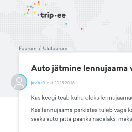
Foorum
/
Üldfoorum
Auto jätmine lennujaama 
javine
3. okt 2025 20:18
Kas keegi teab kuhu oleks lennujaamad
Kas lennujaama parklates tuleb väga kal
saaks auto jätta paariks nädalaks, ma