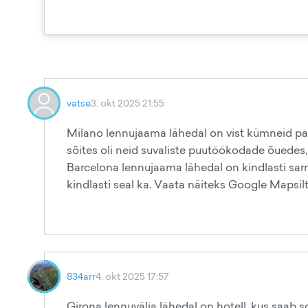
vatse
3. okt 2025 21:55
Milano lennujaama lähedal on vist kümneid par
sõites oli neid suvaliste puutöökodade õuedes, t
Barcelona lennujaama lähedal on kindlasti sar
kindlasti seal ka. Vaata näiteks Google Mapsilt 
834arr
4. okt 2025 17:57
Girona lennuvälja lähedal on hotell, kus saab s