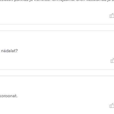
3 nädalat?
koroonat.