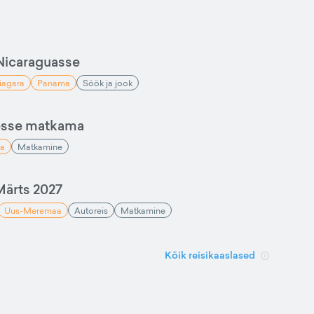
Nicaraguasse
iagara
Panama
Söök ja jook
esse matkama
a
Matkamine
ärts 2027
Uus-Meremaa
Autoreis
Matkamine
Kõik reisikaaslased