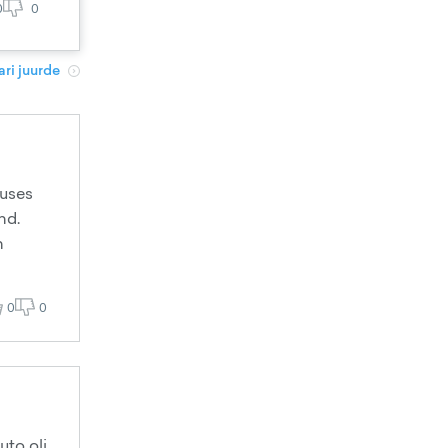
0
0
ri juurde
duses
nd.
n
0
0
uto oli