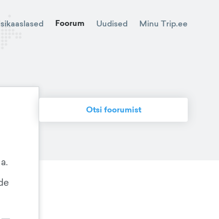
Foorum
Minu Trip.ee
isikaaslased
Uudised
Otsi foorumist
a.
rde