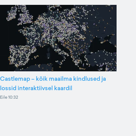
Castlemap – kõik maailma kindlused ja
lossid interaktiivsel kaardil
Eile 10:32