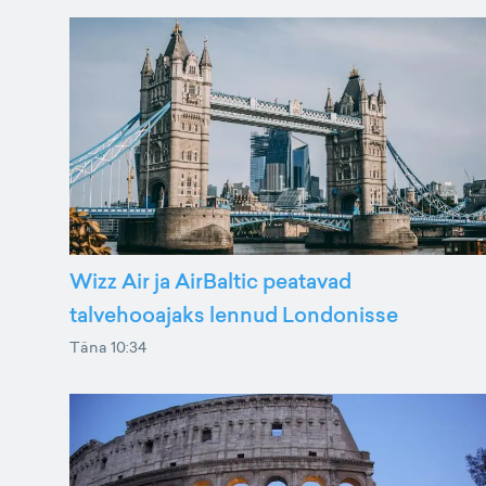
Wizz Air ja AirBaltic peatavad
talvehooajaks lennud Londonisse
Täna 10:34