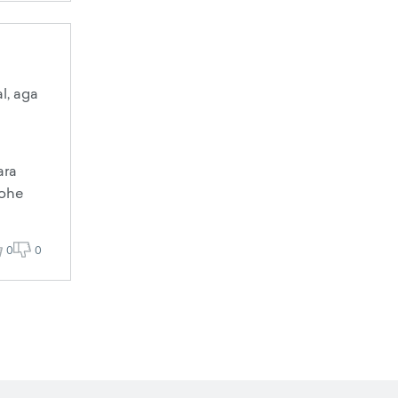
l, aga
ara
kohe
0
0