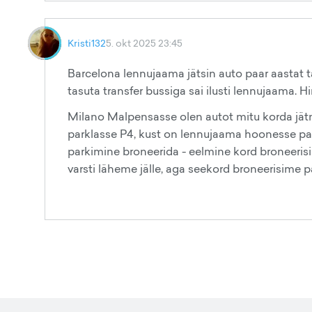
Kristi132
5. okt 2025 23:45
Barcelona lennujaama jätsin auto paar aastat t
tasuta transfer bussiga sai ilusti lennujaama. Hi
Milano Malpensasse olen autot mitu korda jätn
parklasse P4, kust on lennujaama hoonesse paari
parkimine broneerida - eelmine kord broneeris
varsti läheme jälle, aga seekord broneerisime pär