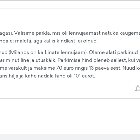
agasi. Valisime parkla, mis oli lennujaamast natuke kaugema
nda ei mäleta, aga kallis kindlasti ei olnud.
ud (Milanos on ka Linate lennujaam). Oleme alati parkinud
minutiline jalutuskäik. Parkimise hind oleneb sellest, kui v
ime varakult ja maksime 70 euro ringis 13 päeva eest. Nüüd 
is hilja ja kahe nädala hind oli 101 eurot.