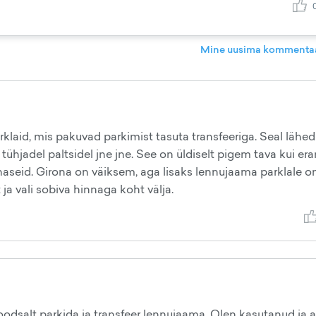
Mine uusima kommentaa
klaid, mis pakuvad parkimist tasuta transfeeriga. Seal lähe
ühjadel paltsidel jne jne. See on üldiselt pigem tava kui era
naseid. Girona on väiksem, aga lisaks lennujaama parklale o
ja vali sobiva hinnaga koht välja.
oodsalt parkida ja transfeer lennujaama. Olen kasutanud ja a