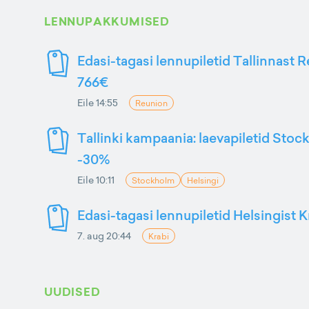
LENNUPAKKUMISED
Edasi-tagasi lennupiletid Tallinnast R
766€
Eile 14:55
Reunion
Tallinki kampaania: laevapiletid Stoc
-30%
Eile 10:11
Stockholm
Helsingi
Edasi-tagasi lennupiletid Helsingist K
7. aug 20:44
Krabi
UUDISED