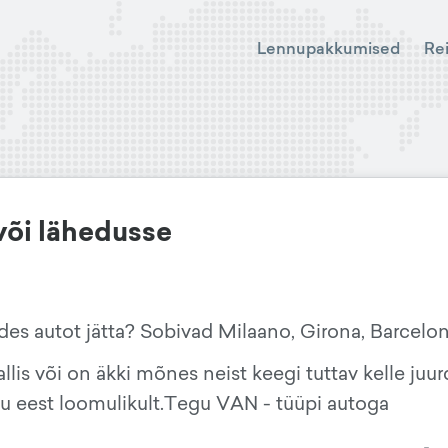
Lennupakkumised
Re
või lähedusse
es autot jätta? Sobivad Milaano, Girona, Barcelon
lis või on äkki mõnes neist keegi tuttav kelle juu
ksu eest loomulikult.Tegu VAN - tüüpi autoga