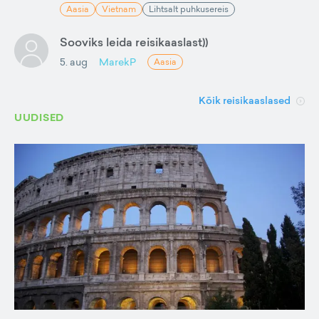
Aasia
Vietnam
Lihtsalt puhkusereis
Sooviks leida reisikaaslast))
5. aug
MarekP
Aasia
Kõik reisikaaslased
UUDISED