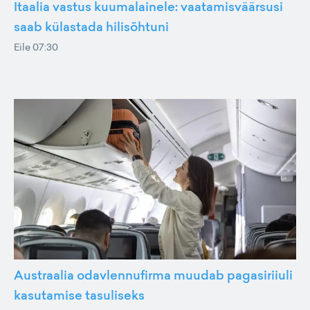
Itaalia vastus kuumalainele: vaatamisväärsusi
saab külastada hilisõhtuni
Eile 07:30
Austraalia odavlennufirma muudab pagasiriiuli
kasutamise tasuliseks