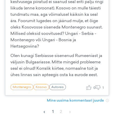
kestvusega piiratud ei saanud seal eriti palju ringi
liikuda (enne koroonat). Kosovo on mulle täiesti
tundmatu maa, aga võimalusel käiksin ka seal
ära. Foorumit lugedes on jäänud mulje, et õige
oleks Kosovosse siseneda Montenegro suunast.
Millised oleksid soovitused? Ungari - Serbia -
Montenegro või Ungari - Bosnia ja
Hertsegoviina?
Olen kunagi Serbiasse sisenenud Rumeeniast ja
väljusin Bulgaariasse. Mitte mingeid probleeme
seal ei olnud! Korralik kiirtee, normaalne toit ja
ühes linnas sain apteegis osta ka eurode eest.
Montenegro
Kosovo
Autoreis
0
1
Mine uusima kommentaari juurde
‹
›
1
2