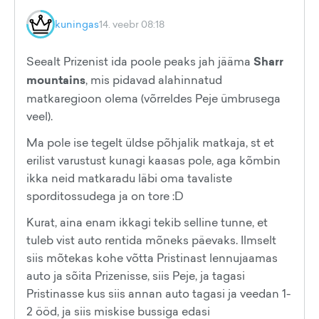
kuningas
14. veebr 08:18
Seealt Prizenist ida poole peaks jah jääma
Sharr
mountains
, mis pidavad alahinnatud
matkaregioon olema (võrreldes Peje ümbrusega
veel).
Ma pole ise tegelt üldse põhjalik matkaja, st et
erilist varustust kunagi kaasas pole, aga kõmbin
ikka neid matkaradu läbi oma tavaliste
sporditossudega ja on tore :D
Kurat, aina enam ikkagi tekib selline tunne, et
tuleb vist auto rentida mõneks päevaks. Ilmselt
siis mõtekas kohe võtta Pristinast lennujaamas
auto ja sõita Prizenisse, siis Peje, ja tagasi
Pristinasse kus siis annan auto tagasi ja veedan 1-
2 ööd, ja siis miskise bussiga edasi