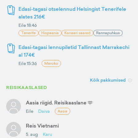
Edasi-tagasi otselennud Helsingist Tenerifele
alates 216€
Eile 18:46
Tenerife
Hispaania
Kanaari saared
Rannapuhkus
Edasi-tagasi lennupiletid Tallinnast Marrakechi
al 174€
Eile 15:36
Maroko
Kõik pakkumised
REISIKAASLASED
Aasia riigid. Reisikaaslane 🫶
Eile
Daiva
Aasia
Reis Vietnami
5. aug
Karu