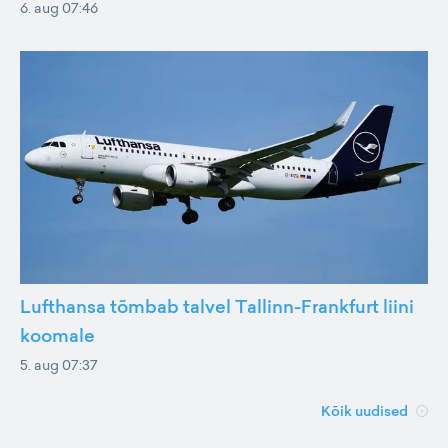
6. aug 07:46
Lufthansa tõmbab talvel Tallinn-Frankfurt liini
koomale
5. aug 07:37
Kõik uudised