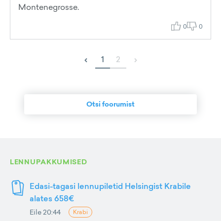
Montenegrosse.
0
0
‹
›
1
2
Otsi foorumist
LENNUPAKKUMISED
Edasi-tagasi lennupiletid Helsingist Krabile
alates 658€
Eile 20:44
Krabi