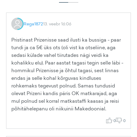
Rega1872
13. veebr 16:06
Pristinast Prizenisse saad ilusti ka bussiga - paar
tundi ja ca 5€ üks ots (oli vist ka otseliine, aga
sedasi külade vahel tiirutades nägi veidi ka
kohalikku elu). Paar aastat tagasi tegin selle läbi -
hommikul Prizenisse ja õhtul tagasi, sest linnas
endas ja selle kohal kõrguvas kindluses
rohkemaks tegevust polnud. Samas tundusid
olevat Prizeni kandis päris OK matkarajad, aga
mul polnud sel korral matkastaffi kaasas ja reisi
põhitähelepanu oli niikuinii Makedoonial.
0
0