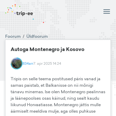
Foorum
/
Üldfoorum
Autoga Montenegro ja Kosovo
834arr
7. apr 2025 14:24
Tripis on selle teema postitused päris vanad ja
samas paistab, et Balkanisse on nii mõnigi
tänavu minemas. Ise olen Montenegro pealinnas
ja läänepoolses osas käinud, ning sealt kaudu
liikunud Horvaatiasse. Montenegro jättis mulle
äärmiselt meeldiva mulje, aga olles puhkuse