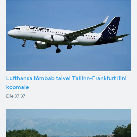
Lufthansa tõmbab talvel Tallinn-Frankfurt liini
koomale
Eile 07:37