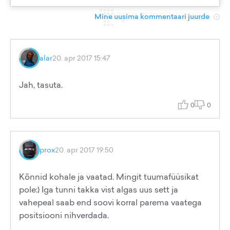
Mine uusima kommentaari juurde
alar
20. apr 2017 15:47
Jah, tasuta.
0
0
prox
20. apr 2017 19:50
Kõnnid kohale ja vaatad. Mingit tuumafüüsikat
pole:) Iga tunni takka vist algas uus sett ja
vahepeal saab end soovi korral parema vaatega
positsiooni nihverdada.