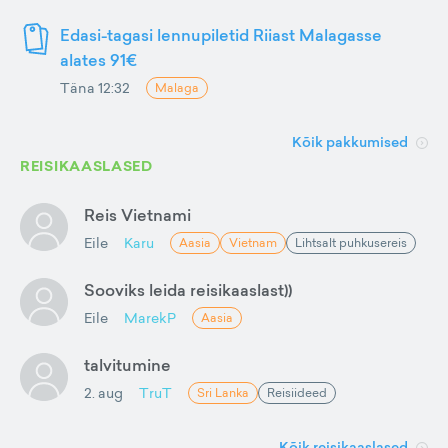
Edasi-tagasi lennupiletid Riiast Malagasse
alates 91€
Täna 12:32
Malaga
Kõik pakkumised
REISIKAASLASED
Reis Vietnami
Eile
Karu
Aasia
Vietnam
Lihtsalt puhkusereis
Sooviks leida reisikaaslast))
Eile
MarekP
Aasia
talvitumine
2. aug
TruT
Sri Lanka
Reisiideed
Kõik reisikaaslased