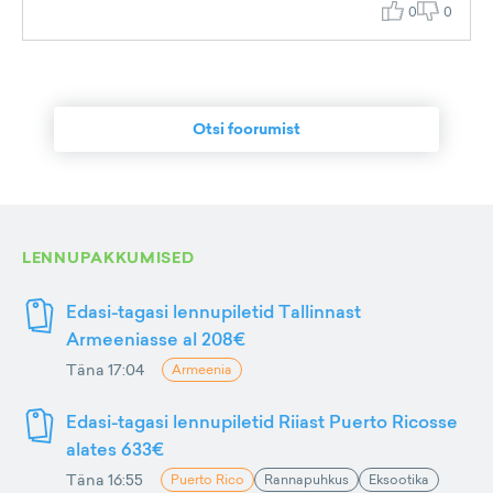
0
0
Otsi foorumist
LENNUPAKKUMISED
Edasi-tagasi lennupiletid Tallinnast
Armeeniasse al 208€
Täna 17:04
Armeenia
Edasi-tagasi lennupiletid Riiast Puerto Ricosse
alates 633€
Täna 16:55
Puerto Rico
Rannapuhkus
Eksootika