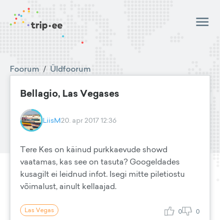
Foorum
/
Üldfoorum
Bellagio, Las Vegases
LiisM
20. apr 2017 12:36
Tere Kes on käinud purkkaevude showd
vaatamas, kas see on tasuta? Googeldades
kusagilt ei leidnud infot. Isegi mitte piletiostu
võimalust, ainult kellaajad.
Las Vegas
0
0