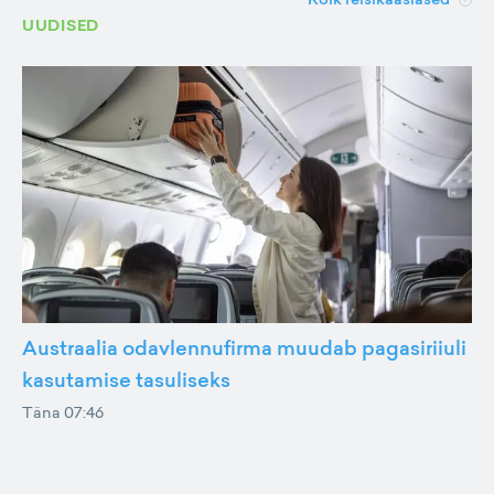
UUDISED
Austraalia odavlennufirma muudab pagasiriiuli
kasutamise tasuliseks
Täna 07:46