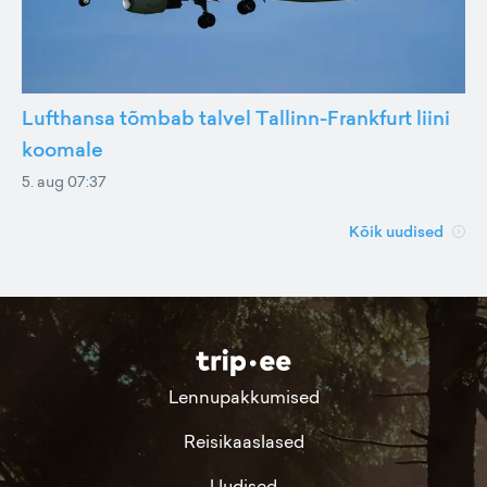
Lufthansa tõmbab talvel Tallinn-Frankfurt liini
koomale
5. aug 07:37
Kõik uudised
Lennupakkumised
Reisikaaslased
Uudised