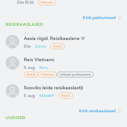
Eile 15:36
Maroko
Kõik pakkumised
REISIKAASLASED
Aasia riigid. Reisikaaslane 🫶
Eile
Daiva
Aasia
Reis Vietnami
5. aug
Karu
Aasia
Vietnam
Lihtsalt puhkusereis
Sooviks leida reisikaaslast))
5. aug
MarekP
Aasia
Kõik reisikaaslased
UUDISED