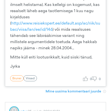
ilmselt helistama). Kas kellelgi on kogemust, kas
reaalselt läheb aega taotlemisega 1 kuu nagu
kirjelduses
(
http://www.reisiekspert.ee/default.asp/ac/riik/su
bac/viisa/lan/ee/id/146
) või mida reaalsuses
tähendab see läbirääkimise variant ning
millistele argumentidele toetuda. Aega hakkab
napiks jääma - minek 28.04.2004...
Mitte küll eriti lootusrikkalt, kuid siiski tänud,
Jyrka
Brunei
Viisad
0
0
Mine uusima kommentaari juurde