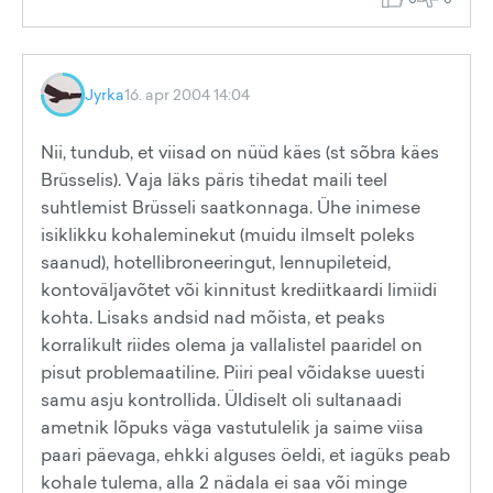
Jyrka
16. apr 2004 14:04
Nii, tundub, et viisad on nüüd käes (st sõbra käes
Brüsselis). Vaja läks päris tihedat maili teel
suhtlemist Brüsseli saatkonnaga. Ühe inimese
isiklikku kohaleminekut (muidu ilmselt poleks
saanud), hotellibroneeringut, lennupileteid,
kontoväljavõtet või kinnitust krediitkaardi limiidi
kohta. Lisaks andsid nad mõista, et peaks
korralikult riides olema ja vallalistel paaridel on
pisut problemaatiline. Piiri peal võidakse uuesti
samu asju kontrollida. Üldiselt oli sultanaadi
ametnik lõpuks väga vastutulelik ja saime viisa
paari päevaga, ehkki alguses öeldi, et iagüks peab
kohale tulema, alla 2 nädala ei saa või minge