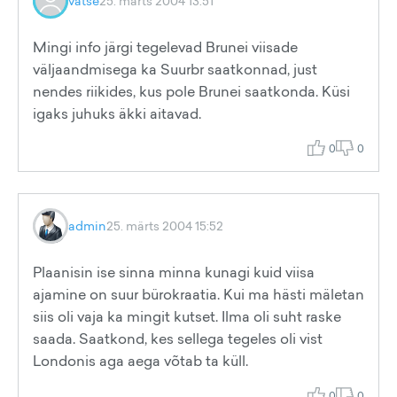
vatse
25. märts 2004 13:51
Mingi info järgi tegelevad Brunei viisade
väljaandmisega ka Suurbr saatkonnad, just
nendes riikides, kus pole Brunei saatkonda. Küsi
igaks juhuks äkki aitavad.
0
0
admin
25. märts 2004 15:52
Plaanisin ise sinna minna kunagi kuid viisa
ajamine on suur bürokraatia. Kui ma hästi mäletan
siis oli vaja ka mingit kutset. Ilma oli suht raske
saada. Saatkond, kes sellega tegeles oli vist
Londonis aga aega võtab ta küll.
0
0