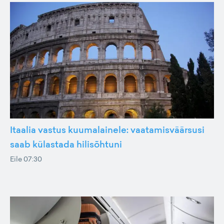
Itaalia vastus kuumalainele: vaatamisväärsusi
saab külastada hilisõhtuni
Eile 07:30