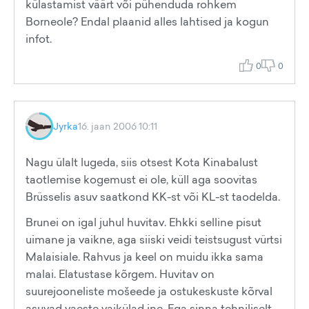
külastamist väärt või pühenduda rohkem
Borneole? Endal plaanid alles lahtised ja kogun
infot.
0
0
Jyrka
16. jaan 2006 10:11
Nagu ülalt lugeda, siis otsest Kota Kinabalust
taotlemise kogemust ei ole, küll aga soovitas
Brüsselis asuv saatkond KK-st või KL-st taodelda.
Brunei on igal juhul huvitav. Ehkki selline pisut
uimane ja vaikne, aga siiski veidi teistsugust vürtsi
Malaisiale. Rahvus ja keel on muidu ikka sama
malai. Elatustase kõrgem. Huvitav on
suurejooneliste mošeede ja ostukeskuste kõrval
asuvad vaeste vaikülad jne. Ega sinna tehniliselt