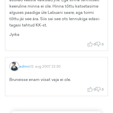
keeruline minna ei ole. Hinna tõttu katsetasime
alguses paadiga üle Labuani saare, aga tormi
tõttu jäi see ära. Siis sai see ots lennukiga edasi-
tagasi tehtud KK-st.
Jyrka
0
0
admin
12. aug 2007 22:30
Bruneisse enam viisat vaja ei ole.
0
0