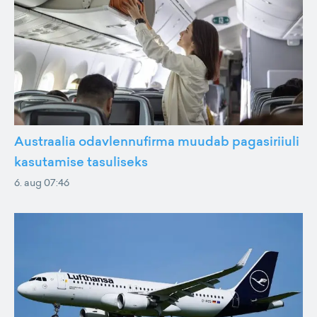
Austraalia odavlennufirma muudab pagasiriiuli
kasutamise tasuliseks
6. aug 07:46