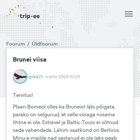
Foorum
/
Üldfoorum
Brunei viisa
Jyrka
25. märts 2004 10:25
Tervitus!
Plaan Borneol olles ka Bruneist läbi põigata,
paraku on selgunud, et selle viisaga niisama
lihtne ei ole. Estravel ja Baltic Tours ei võtnud
seda vahendada. Lähim saatkond on Berliinis.
Minu e-mailile nad vastanud ei ole (eks peab