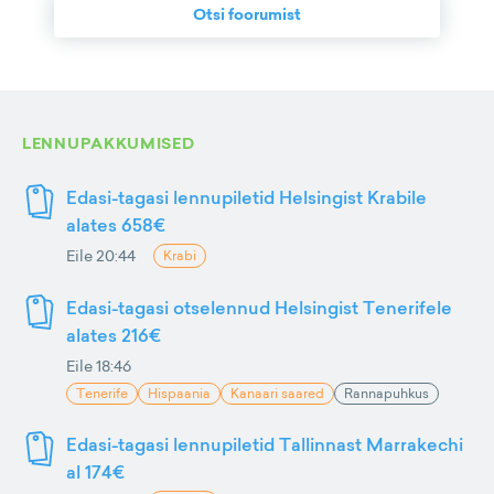
Otsi foorumist
LENNUPAKKUMISED
Edasi-tagasi lennupiletid Helsingist Krabile
alates 658€
Eile 20:44
Krabi
Edasi-tagasi otselennud Helsingist Tenerifele
alates 216€
Eile 18:46
Tenerife
Hispaania
Kanaari saared
Rannapuhkus
Edasi-tagasi lennupiletid Tallinnast Marrakechi
al 174€