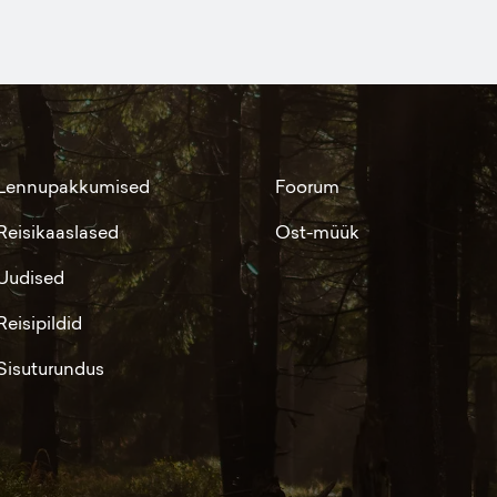
Lennupakkumised
Foorum
Reisikaaslased
Ost-müük
Uudised
Reisipildid
Sisuturundus