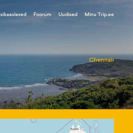
Minu Trip.ee
isikaaslased
Foorum
Uudised
Chennai
›