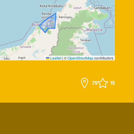
Leaflet
|
©
OpenStreetMap
contributors
75
15