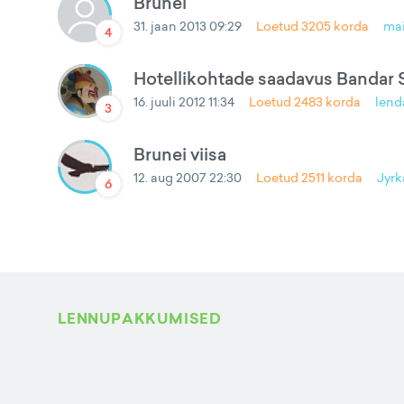
Brunei
31. jaan 2013 09:29
Loetud
3205
korda
ma
4
Hotellikohtade saadavus Bandar 
16. juuli 2012 11:34
Loetud
2483
korda
lend
3
Brunei viisa
12. aug 2007 22:30
Loetud
2511
korda
Jyrk
6
LENNUPAKKUMISED