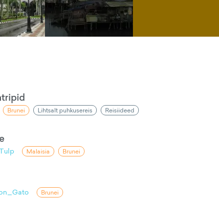
atripid
Brunei
Lihtsalt puhkusereis
Reisiideed
e
 Tulp
Malaisia
Brunei
on_Gato
Brunei