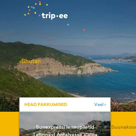
‹
Bhutan
HEAD PAKKUMISED
Veel ›
Sunexpressi lennupiletid
Suunakoo
Tallinnast Antalyasse alates