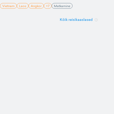
Vietnam
Laos
Angkor
+7
Matkamine
Kõik reisikaaslased