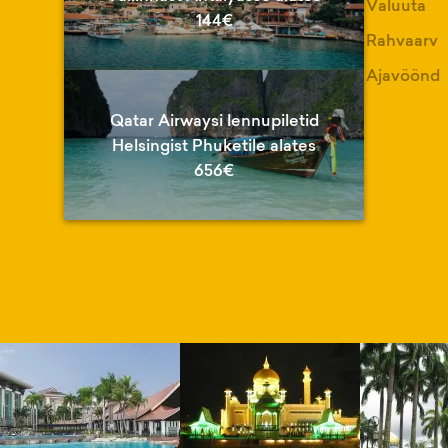
Valuuta
144€
Rahvaarv
Ajavöönd
Qatar Airwaysi lennupiletid
Helsingist Phuketile alates
656€