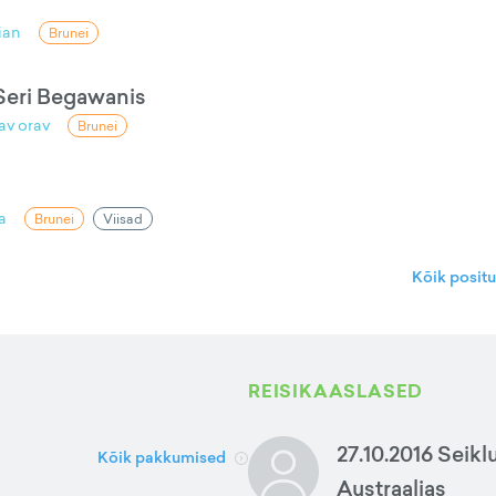
ian
Brunei
Seri Begawanis
av orav
Brunei
a
Brunei
Viisad
Kõik posit
REISIKAASLASED
27.10.2016 Seikl
Kõik pakkumised
Austraalias