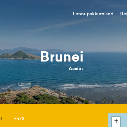
Lennupakkumised
Re
Brunei
Aasia
›
d
+673
+