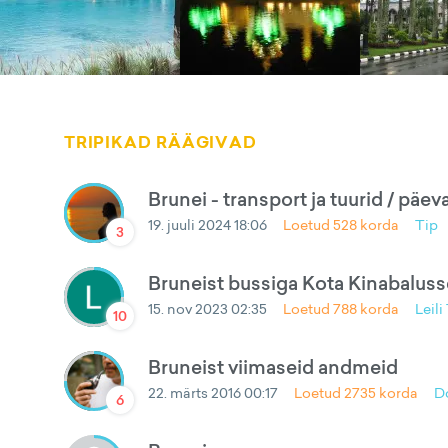
TRIPIKAD RÄÄGIVAD
Brunei - transport ja tuurid / päev
19. juuli 2024 18:06
Loetud
528
korda
Tip
3
Bruneist bussiga Kota Kinabaluss
15. nov 2023 02:35
Loetud
788
korda
Leili
10
Bruneist viimaseid andmeid
22. märts 2016 00:17
Loetud
2735
korda
D
6