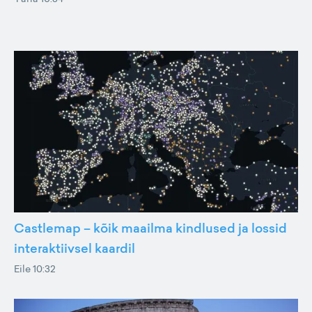
Castlemap – kõik maailma kindlused ja lossid
interaktiivsel kaardil
Eile 10:32