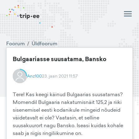
Foorum
/
Üldfoorum
Bulgaariasse suusatama, Bansko
Anz100
23. jaan 2021 11:57
Tere! Kas keegi käinud Bulgaarias suusatamas?
Momendil Bulgaaria nakatumisnäit 125,2 ja riiki
sisenemisel eesti kodanikule mingeid nõudeid
väidetavalt ei ole? Vaatasin, et selline
suusakuurort nagu Bansko. Iseasi kuidas kohale
saab ja riigis ringiliikumine on.