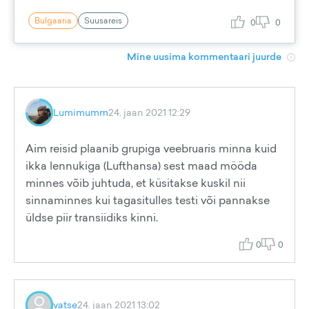
Bulgaaria
Suusareis
0
0
Mine uusima kommentaari juurde
Lumimumm
24. jaan 2021 12:29
Aim reisid plaanib grupiga veebruaris minna kuid
ikka lennukiga (Lufthansa) sest maad mööda
minnes võib juhtuda, et küsitakse kuskil nii
sinnaminnes kui tagasitulles testi või pannakse
üldse piir transiidiks kinni.
0
0
vatse
24. jaan 2021 13:02