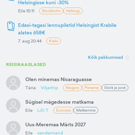
Helsingisse kuni -30%
Eile 10:11
Stockholm
Helsingi
Edasi-tagasi lennupiletid Helsingist Krabile
alates 658€
7. aug 20:44
Krabi
Kõik pakkumised
REISIKAASLASED
Olen minemas Nicaraguasse
Täna
Viljartrip
Niagara
Panama
Söök ja jook
Sügisel mägedesse matkama
Eile
Lilli T
Euroopa
Matkamine
Uus-Meremaa Märts 2027
Eile
vandermand