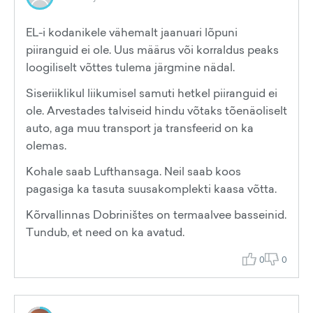
EL-i kodanikele vähemalt jaanuari lõpuni
piiranguid ei ole. Uus määrus või korraldus peaks
loogiliselt võttes tulema järgmine nädal.
Siseriiklikul liikumisel samuti hetkel piiranguid ei
ole. Arvestades talviseid hindu võtaks tõenäoliselt
auto, aga muu transport ja transfeerid on ka
olemas.
Kohale saab Lufthansaga. Neil saab koos
pagasiga ka tasuta suusakomplekti kaasa võtta.
Kõrvallinnas Dobriništes on termaalvee basseinid.
Tundub, et need on ka avatud.
0
0