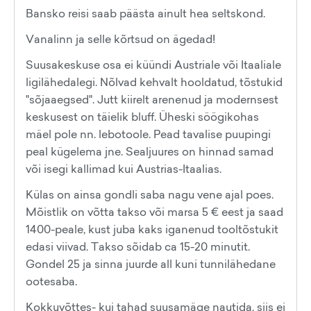
Bansko reisi saab päästa ainult hea seltskond.
Vanalinn ja selle kõrtsud on ägedad!
Suusakeskuse osa ei küündi Austriale või Itaaliale
ligilähedalegi. Nõlvad kehvalt hooldatud, tõstukid
"sõjaaegsed". Jutt kiirelt arenenud ja modernsest
keskusest on täielik bluff. Üheski söögikohas
mäel pole nn. lebotoole. Pead tavalise puupingi
peal kügelema jne. Sealjuures on hinnad samad
või isegi kallimad kui Austrias-Itaalias.
Külas on ainsa gondli saba nagu vene ajal poes.
Mõistlik on võtta takso või marsa 5 € eest ja saad
1400-peale, kust juba kaks iganenud tooltõstukit
edasi viivad. Takso sõidab ca 15-20 minutit.
Gondel 25 ja sinna juurde all kuni tunnilähedane
ootesaba.
Kokkuvõttes- kui tahad suusamäge nautida, siis ei