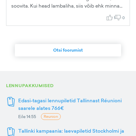
soovita. Kui head lambaliha, siis võib ehk minna...
1
0
Otsi foorumist
LENNUPAKKUMISED
Edasi-tagasi lennupiletid Tallinnast Réunioni
saarele alates 766€
Eile 14:55
Reunion
Tallinki kampaania: laevapiletid Stockholmi ja