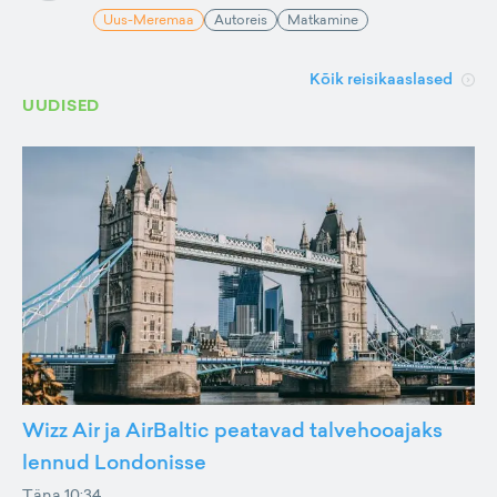
Uus-Meremaa
Autoreis
Matkamine
Kõik reisikaaslased
UUDISED
Wizz Air ja AirBaltic peatavad talvehooajaks
lennud Londonisse
Täna 10:34