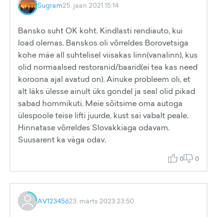
Sugram
25. jaan 2021 15:14
Bansko suht OK koht. Kindlasti rendiauto, kui
load olemas. Banskos oli võrreldes Borovetsiga
kohe mäe all suhtelisel viisakas linn(vanalinn), kus
olid normaalsed restoranid/baarid(ei tea kas need
koroona ajal avatud on). Ainuke probleem oli, et
alt läks ülesse ainult üks gondel ja seal olid pikad
sabad hommikuti. Meie sõitsime oma autoga
ülespoole teise lifti juurde, kust sai vabalt peale.
Hinnatase võrreldes Slovakkiaga odavam.
Suusarent ka väga odav.
0
0
AV123456
23. märts 2023 23:50