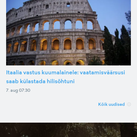
Itaalia vastus kuumalainele: vaatamisväärsusi
saab külastada hilisõhtuni
7. aug 07:30
Kõik uudised