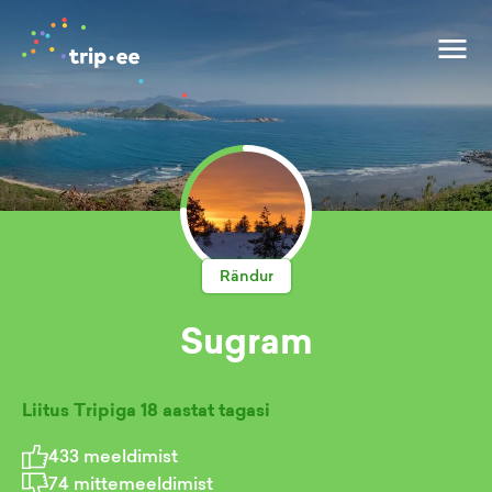
Rändur
Sugram
Liitus Tripiga
18 aastat tagasi
433
meeldimist
74
mittemeeldimist