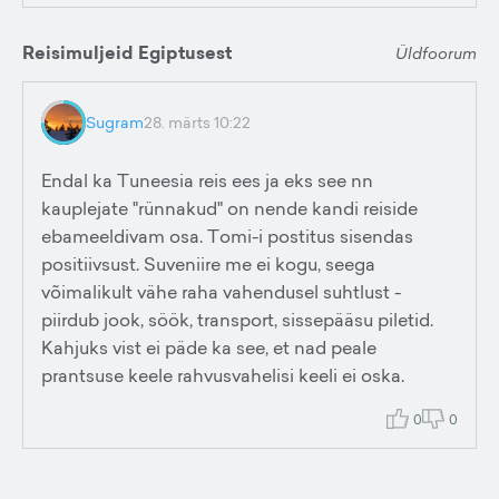
Reisimuljeid Egiptusest
Üldfoorum
Sugram
28. märts 10:22
Endal ka Tuneesia reis ees ja eks see nn
kauplejate "rünnakud" on nende kandi reiside
ebameeldivam osa. Tomi-i postitus sisendas
positiivsust. Suveniire me ei kogu, seega
võimalikult vähe raha vahendusel suhtlust -
piirdub jook, söök, transport, sissepääsu piletid.
Kahjuks vist ei päde ka see, et nad peale
prantsuse keele rahvusvahelisi keeli ei oska.
0
0