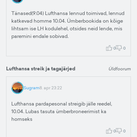
Tänased(9.04) Lufthansa lennud toimivad, lennud
katkevad homme 10.04. Ümberbookida on kõige
lihtsam ise LH kodulehel, otsides neid lende, mis
paremini endale sobivad.
0
0
Lufthansa streik ja tagajärjed
Üldfoorum
Sugram
8. apr 23:22
Lufthansa pardapesonal streigib jälle reedel,
10.04. Lubas tasuta ümberbroneerimist ka
homseks
0
0