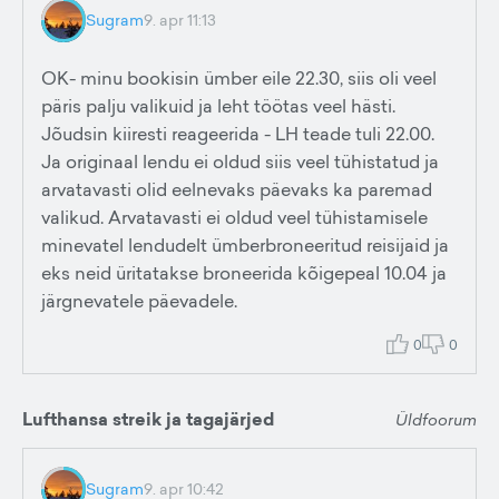
Sugram
9. apr 11:13
OK- minu bookisin ümber eile 22.30, siis oli veel
päris palju valikuid ja leht töötas veel hästi.
Jõudsin kiiresti reageerida - LH teade tuli 22.00.
Ja originaal lendu ei oldud siis veel tühistatud ja
arvatavasti olid eelnevaks päevaks ka paremad
valikud. Arvatavasti ei oldud veel tühistamisele
minevatel lendudelt ümberbroneeritud reisijaid ja
eks neid üritatakse broneerida kõigepeal 10.04 ja
järgnevatele päevadele.
0
0
Lufthansa streik ja tagajärjed
Üldfoorum
Sugram
9. apr 10:42