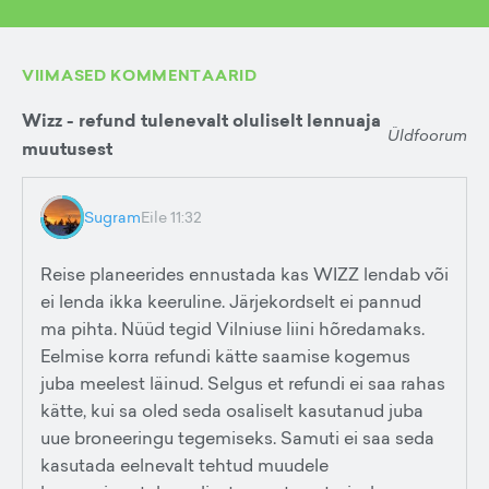
VIIMASED KOMMENTAARID
Wizz - refund tulenevalt oluliselt lennuaja
Üldfoorum
muutusest
Sugram
Eile 11:32
Reise planeerides ennustada kas WIZZ lendab või
ei lenda ikka keeruline. Järjekordselt ei pannud
ma pihta. Nüüd tegid Vilniuse liini hõredamaks.
Eelmise korra refundi kätte saamise kogemus
juba meelest läinud. Selgus et refundi ei saa rahas
kätte, kui sa oled seda osaliselt kasutanud juba
uue broneeringu tegemiseks. Samuti ei saa seda
kasutada eelnevalt tehtud muudele