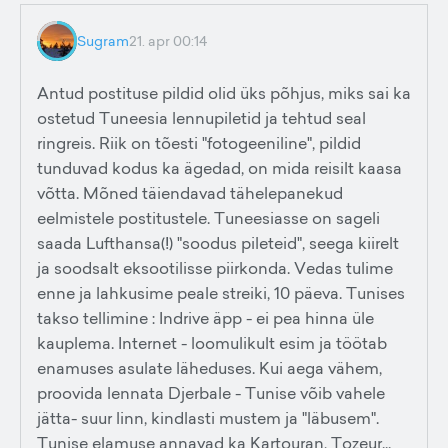
Sugram
21. apr 00:14
Antud postituse pildid olid üks põhjus, miks sai ka
ostetud Tuneesia lennupiletid ja tehtud seal
ringreis. Riik on tõesti "fotogeeniline", pildid
tunduvad kodus ka ägedad, on mida reisilt kaasa
võtta. Mõned täiendavad tähelepanekud
eelmistele postitustele. Tuneesiasse on sageli
saada Lufthansa(!) "soodus pileteid", seega kiirelt
ja soodsalt eksootilisse piirkonda. Vedas tulime
enne ja lahkusime peale streiki, 10 päeva. Tunises
takso tellimine : Indrive äpp - ei pea hinna üle
kauplema. Internet - loomulikult esim ja töötab
enamuses asulate läheduses. Kui aega vähem,
proovida lennata Djerbale - Tunise võib vahele
jätta- suur linn, kindlasti mustem ja "läbusem".
Tunise elamuse annavad ka Kartouran, Tozeur...