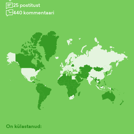
25
postitust
440
kommentaari
On külastanud: