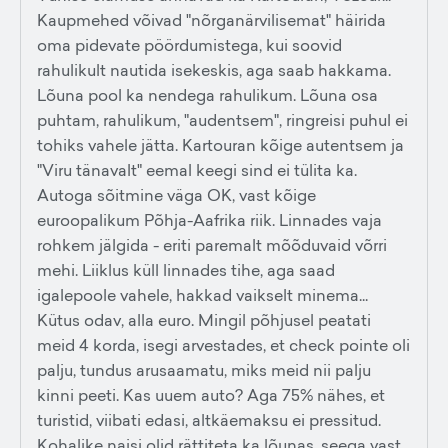
Kaupmehed võivad "nõrganärvilisemat" häirida
oma pidevate pöördumistega, kui soovid
rahulikult nautida isekeskis, aga saab hakkama.
Lõuna pool ka nendega rahulikum. Lõuna osa
puhtam, rahulikum, "audentsem", ringreisi puhul ei
tohiks vahele jätta. Kartouran kõige autentsem ja
"Viru tänavalt" eemal keegi sind ei tülita ka.
Autoga sõitmine väga OK, vast kõige
euroopalikum Põhja-Aafrika riik. Linnades vaja
rohkem jälgida - eriti paremalt mõõduvaid võrri
mehi. Liiklus küll linnades tihe, aga saad
igalepoole vahele, hakkad vaikselt minema...
Kütus odav, alla euro. Mingil põhjusel peatati
meid 4 korda, isegi arvestades, et check pointe oli
palju, tundus arusaamatu, miks meid nii palju
kinni peeti. Kas uuem auto? Aga 75% nähes, et
turistid, viibati edasi, altkäemaksu ei pressitud.
Kohalike naisi olid rättiteta ka lõunas, seega vast