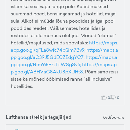
islam ka seal väga range pole. Kaardimaksed
suuremad poed, bensiinijaamad ja hotellid, mujal
sula. Alkot ei müüda lõuna poodides ja igal pool
poodides reedeti. Väiksemates hotellides ja
restodes ei ole menüüs õlut jne. Mõned "elamus"
hotellid/majutused, mida soovitaks:
https://maps.
app.goo.gl/qFLa8wfc74pQm7Bv9
,
https://maps.a
pp.goo.gl/aC39J5GdECZEdgYC7;
https://maps.a
pp.goo.gl/Nfm9i5PztTsWSgSv6;
https://maps.ap
p.goo.gl/ABHVaC8AkU8pXUHt8
. Põimisime reisi
sisse ka mõned ööbimised ranna "all inclusive"
hotellides.
3
0
Lufthansa streik ja tagajärjed
Üldfoorum