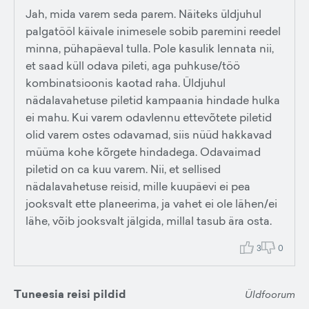
Jah, mida varem seda parem. Näiteks üldjuhul
palgatööl käivale inimesele sobib paremini reedel
minna, pühapäeval tulla. Pole kasulik lennata nii,
et saad küll odava pileti, aga puhkuse/töö
kombinatsioonis kaotad raha. Üldjuhul
nädalavahetuse piletid kampaania hindade hulka
ei mahu. Kui varem odavlennu ettevõtete piletid
olid varem ostes odavamad, siis nüüd hakkavad
müüma kohe kõrgete hindadega. Odavaimad
piletid on ca kuu varem. Nii, et sellised
nädalavahetuse reisid, mille kuupäevi ei pea
jooksvalt ette planeerima, ja vahet ei ole lähen/ei
lähe, võib jooksvalt jälgida, millal tasub ära osta.
3
0
Tuneesia reisi pildid
Üldfoorum