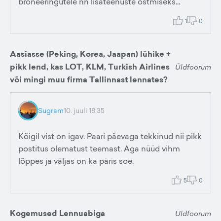
broneeringutele nn lisateenuste ostmiseks...
1
0
Aasiasse (Peking, Korea, Jaapan) lühike +
pikk lend, kas LOT, KLM, Turkish Airlines
Üldfoorum
või mingi muu firma Tallinnast lennates?
Sugram
10. juuli 18:35
Kõigil vist on igav. Paari päevaga tekkinud nii pikk
postitus olematust teemast. Aga nüüd vihm
lõppes ja väljas on ka päris soe.
5
0
Kogemused Lennuabiga
Üldfoorum