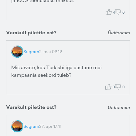
ja 100% teenustasu maksta.
4
0
Varakult piletite ost?
Üldfoorum
Sugram
2. mai 09:19
Mis arvate, kas Turkishi iga aastane mai
kampaania seekord tuleb?
0
0
Varakult piletite ost?
Üldfoorum
Sugram
27. apr 17:11