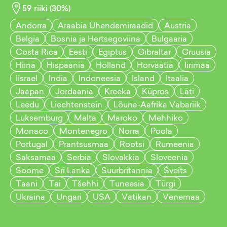
59
riiki (
30
%)
Andorra
Araabia Ühendemiraadid
Austria
Belgia
Bosnia ja Hertsegoviina
Bulgaaria
Costa Rica
Eesti
Egiptus
Gibraltar
Gruusia
Hiina
Hispaania
Holland
Horvaatia
Iirimaa
Iisrael
India
Indoneesia
Island
Itaalia
Jaapan
Jordaania
Kreeka
Küpros
Läti
Leedu
Liechtenstein
Lõuna-Aafrika Vabariik
Luksemburg
Malta
Maroko
Mehhiko
Monaco
Montenegro
Norra
Poola
Portugal
Prantsusmaa
Rootsi
Rumeenia
Saksamaa
Serbia
Slovakkia
Sloveenia
Soome
Sri Lanka
Suurbritannia
Šveits
Taani
Tai
Tšehhi
Tuneesia
Türgi
Ukraina
Ungari
USA
Vatikan
Venemaa