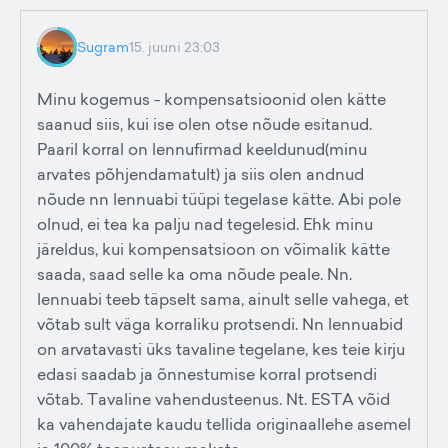
Sugram
15. juuni 23:03
Minu kogemus - kompensatsioonid olen kätte
saanud siis, kui ise olen otse nõude esitanud.
Paaril korral on lennufirmad keeldunud(minu
arvates põhjendamatult) ja siis olen andnud
nõude nn lennuabi tüüpi tegelase kätte. Abi pole
olnud, ei tea ka palju nad tegelesid. Ehk minu
järeldus, kui kompensatsioon on võimalik kätte
saada, saad selle ka oma nõude peale. Nn.
lennuabi teeb täpselt sama, ainult selle vahega, et
võtab sult väga korraliku protsendi. Nn lennuabid
on arvatavasti üks tavaline tegelane, kes teie kirju
edasi saadab ja õnnestumise korral protsendi
võtab. Tavaline vahendusteenus. Nt. ESTA võid
ka vahendajate kaudu tellida originaallehe asemel