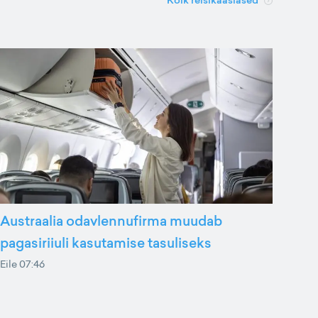
Kõik reisikaaslased
Austraalia odavlennufirma muudab
pagasiriiuli kasutamise tasuliseks
Eile 07:46