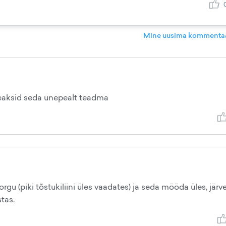
Mine uusima kommentaa
peaksid seda unepealt teadma
rgu (piki tõstukiliini üles vaadates) ja seda mööda üles, järve
tas.