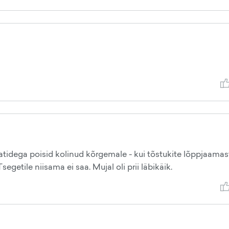
tidega poisid kolinud kõrgemale - kui tõstukite lõppjaamas
segetile niisama ei saa. Mujal oli prii läbikäik.