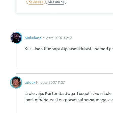
Kaukaasia
Matkamine
Muhulane
14. dets 2007 10:42
Küsi Jaan Künnapi Alpinismiklubist... nemad 
valdek
14. dets 2007 11:27
Ei ole vaja. Kui tõmbad aga Tsegetist vasakule o
joast mööda, seal on poisid automaatidega vas