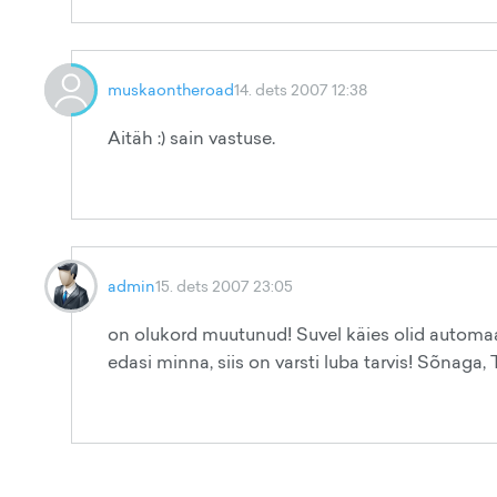
muskaontheroad
14. dets 2007 12:38
Aitäh :) sain vastuse.
admin
15. dets 2007 23:05
on olukord muutunud! Suvel käies olid automaa
edasi minna, siis on varsti luba tarvis! Sõnaga, T