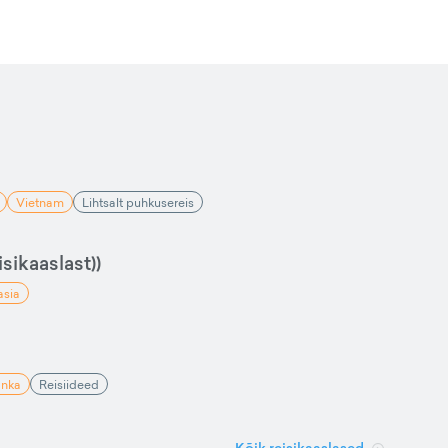
Vietnam
Lihtsalt puhkusereis
sikaaslast))
asia
anka
Reisiideed