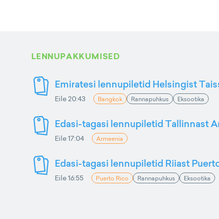
LENNUPAKKUMISED
Emiratesi lennupiletid Helsingist Tai
Eile 20:43
Bangkok
Rannapuhkus
Eksootika
Edasi-tagasi lennupiletid Tallinnast 
Eile 17:04
Armeenia
Edasi-tagasi lennupiletid Riiast Puer
Eile 16:55
Puerto Rico
Rannapuhkus
Eksootika