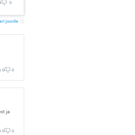
0
0
ri juurde
0
0
st ja
0
0