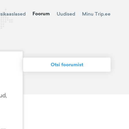
Foorum
Minu Trip.ee
isikaaslased
Uudised
Otsi foorumist
ud,