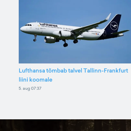
Lufthansa tõmbab talvel Tallinn-Frankfurt
liini koomale
5. aug 07:37