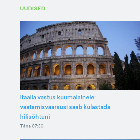
UUDISED
Itaalia vastus kuumalainele:
vaatamisväärsusi saab külastada
hilisõhtuni
Täna 07:30