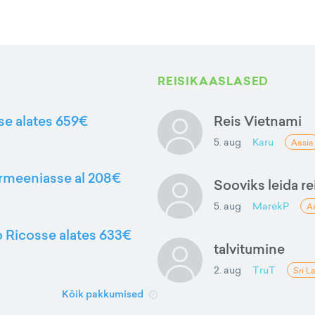
REISIKAASLASED
sse alates 659€
Reis Vietnami
5. aug
Karu
Aasia
Armeeniasse al 208€
Sooviks leida rei
5. aug
MarekP
A
to Ricosse alates 633€
talvitumine
2. aug
TruT
Sri L
Kõik pakkumised