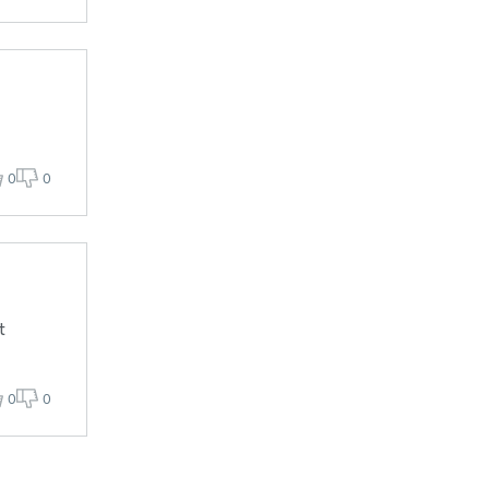
0
0
t
0
0