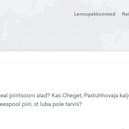
Lennupakkumised
Re
seal piiritsooni alad? Kas Cheget, Pastuhhovaja kalj
espool piiri, st luba pole tarvis?