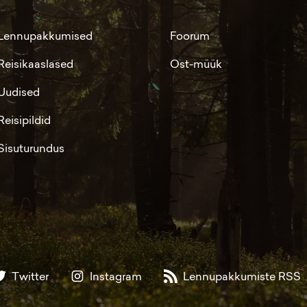
Lennupakkumised
Foorum
Reisikaaslased
Ost-müük
Uudised
Reisipildid
Sisuturundus
Twitter
Instagram
Lennupakkumiste RSS