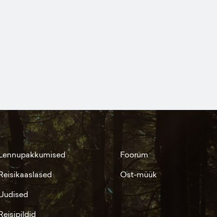
Lennupakkumised
Foorum
Reisikaaslased
Ost-müük
Uudised
Reisipildid