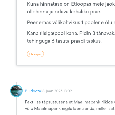
Kuna hinnatase on Etioopas meie jaoks 
õllehinna ja odava kohaliku prae.
Peenemas välikohvikus 1 poolene õlu mak
Kana riisiga(pool kana. Pidin 3 tänava
tehinguga 6 tasuta praadi taskus.
Etioopia
Buldooza
18. jaan 2025 13:09
Faktilise täpsustusena et Maailmapank riikide v
võib Maailmapank riigile laenu anda, mille lisa