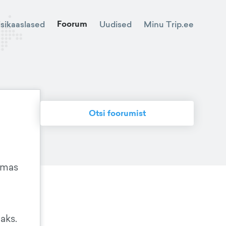
Foorum
Minu Trip.ee
isikaaslased
Uudised
Otsi foorumist
aamas
aks.