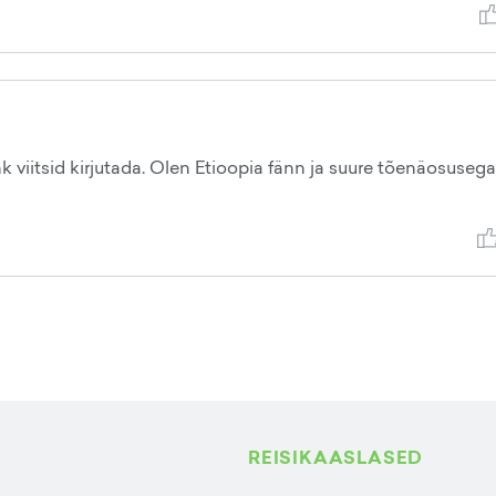
ehk viitsid kirjutada. Olen Etioopia fänn ja suure tõenäosuseg
REISIKAASLASED