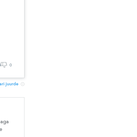
4
0
ri juurde
 aga
e