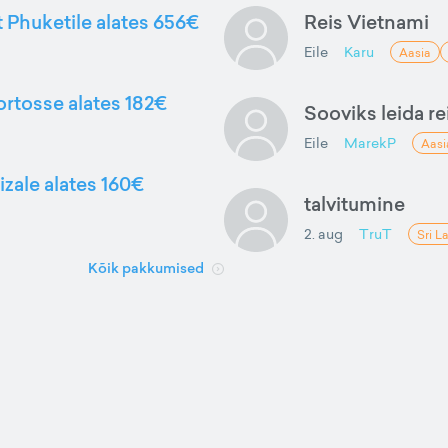
t Phuketile alates 656€
Reis Vietnami
Eile
Karu
Aasia
ortosse alates 182€
Sooviks leida rei
Eile
MarekP
Aasi
izale alates 160€
talvitumine
2. aug
TruT
Sri L
Kõik pakkumised