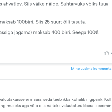
ahvatlev. Siis väike näide. Suhtarvuks vòiks tuua
sab 100birri. Siis 25 suurt õlli tasuta.
kassiga jagama) maksab 400 birri. Seega 100€
Mine uusima kommentaa
aluutakursse ei määra, seda teeb ikka kohalik riigipank. Küll
tingimuseks aga võib olla näiteks valuutaturu liberaliseerimin