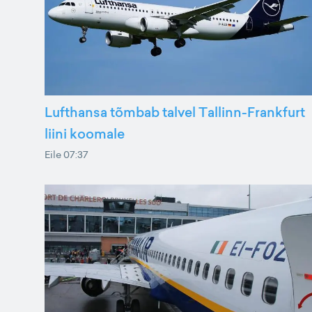
Lufthansa tõmbab talvel Tallinn-Frankfurt
liini koomale
Eile 07:37