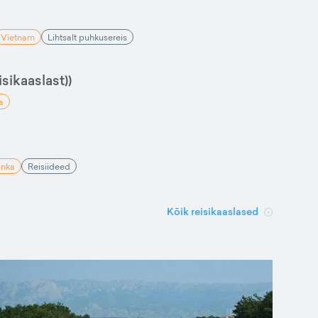
Vietnam
Lihtsalt puhkusereis
sikaaslast))
a
anka
Reisiideed
Kõik reisikaaslased