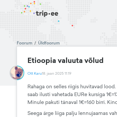
Foorum
/
Üldfoorum
Etioopia valuuta võlud
Ott Karu
18. jaan 2025 11:19
Rahaga on selles riigis huvitavad lood
saab ilusti vahetada EURe kursiga 1€=13
Minule pakuti tänaval 1€=160 birri. Ki
Seega ärge liiga palju lennujaamas vahe