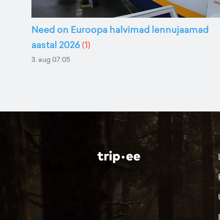
Need on Euroopa halvimad lennujaamad
aastal 2026
(
1
)
3. aug 07:05