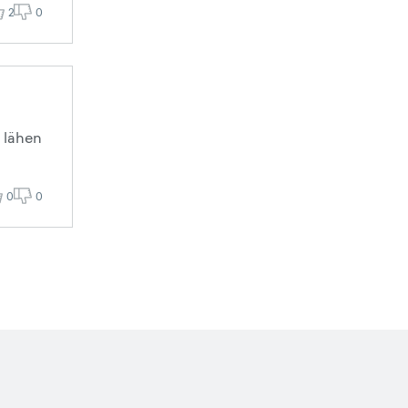
2
0
a lähen
0
0