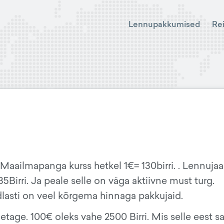
Lennupakkumised
Re
. Maailmapanga kurss hetkel 1€= 130birri. . Lennuj
5Birri. Ja peale selle on väga aktiivne must turg.
ndlasti on veel kõrgema hinnaga pakkujaid.
tage. 100€ oleks vahe 2500 Birri. Mis selle eest sa