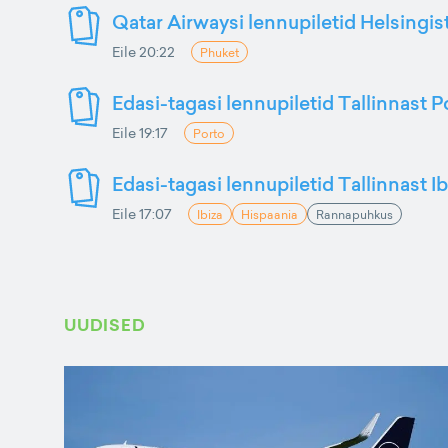
Qatar Airwaysi lennupiletid Helsingis
Eile 20:22
Phuket
Edasi-tagasi lennupiletid Tallinnast P
Eile 19:17
Porto
Edasi-tagasi lennupiletid Tallinnast Ib
Eile 17:07
Ibiza
Hispaania
Rannapuhkus
UUDISED