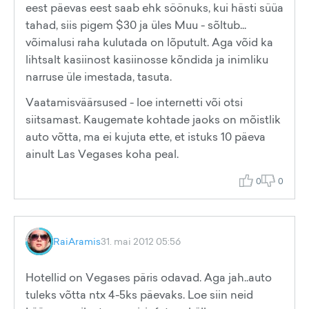
eest päevas eest saab ehk söönuks, kui hästi süüa
tahad, siis pigem $30 ja üles Muu - sõltub...
võimalusi raha kulutada on lõputult. Aga võid ka
lihtsalt kasiinost kasiinosse kõndida ja inimliku
narruse üle imestada, tasuta.
Vaatamisväärsused - loe internetti või otsi
siitsamast. Kaugemate kohtade jaoks on mõistlik
auto võtta, ma ei kujuta ette, et istuks 10 päeva
ainult Las Vegases koha peal.
0
0
RaiAramis
31. mai 2012 05:56
Hotellid on Vegases päris odavad. Aga jah..auto
tuleks võtta ntx 4-5ks päevaks. Loe siin neid