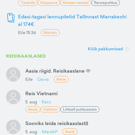
Tenerife
Hispaania
Kanaari saared
Rannapuhkus
Edasi-tagasi lennupiletid Tallinnast Marrakechi
al 174€
Eile 15:36
Maroko
Kõik pakkumised
REISIKAASLASED
Aasia riigid. Reisikaaslane 🫶
Eile
Daiva
Aasia
Reis Vietnami
5. aug
Karu
Aasia
Vietnam
Lihtsalt puhkusereis
Sooviks leida reisikaaslast))
5. aug
MarekP
Aasia