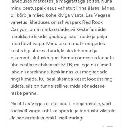
läheduses matkates ja mägirattaga sõites. Kuna
minu peatuspaik asus vahetult linna ääres läänes,
oli kõrb ja mäed kohe kiviga visata. Las Vegase
vahetus läheduses on rahvuspark Red Rock
Canyon, oma matkaradade, väikeste farmide,
haruldaste liikide, geoloogiliste imede ja palju
muu huvitavaga. Minu pikem matk mägedes
kestis ligi üheksa tundi, lisaks lühemad ja
pikemad jalutuskäigud. Samuti õnnestus laenata
ühe eestlase abikaasalt MTB, millega oli ülimalt
lahe nii äärelinnas, kesklinnas kui mägiradadel
ringi kimada. Kui seal üksinda keset loodust ringi
uidata, siis on tunne selline, mida sõnadesse
raske panna.
Nii et Las Vegas ei ole ainult lõbujanustele, vaid
tõeliselt vinge koht ka spordi- ja loodushuvilistele.
Ja see ei maksa praktiliselt midagi.