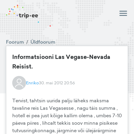
Foorum
/
Üldfoorum
Informatsiooni Las Vegase-Nevada
Reisist.
Enriko
30. mai 2012 20:56
Tervist, tahtsin uurida palju läheks maksma
tavaline reis Las Vegasesse , nagu täis summa ,
hotell ei pea just kõige kallim olema , umbes 7-10
päeva piires , lihcalt tekkis soov minna pisikese
tutvusringkonnaga, järgmine või ülejärärgmine