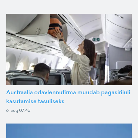
Austraalia odavlennufirma muudab pagasiriiuli
kasutamise tasuliseks
6. aug 07:46