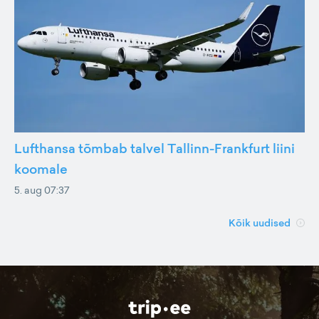
Lufthansa tõmbab talvel Tallinn-Frankfurt liini
koomale
5. aug 07:37
Kõik uudised