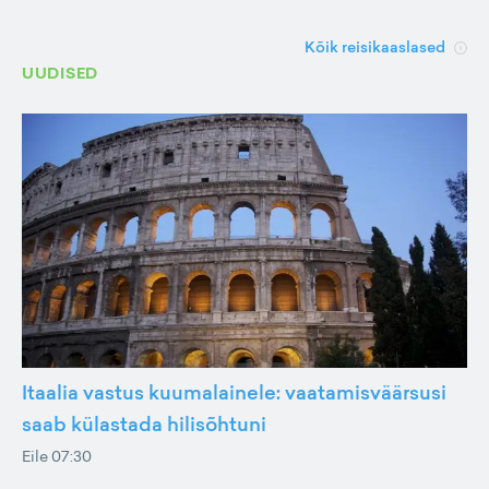
Kõik reisikaaslased
UUDISED
Itaalia vastus kuumalainele: vaatamisväärsusi
saab külastada hilisõhtuni
Eile 07:30