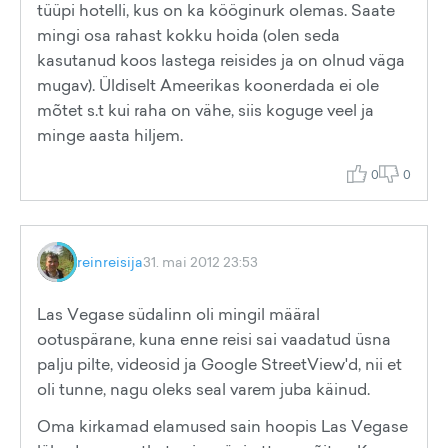
tüüpi hotelli, kus on ka kööginurk olemas. Saate
mingi osa rahast kokku hoida (olen seda
kasutanud koos lastega reisides ja on olnud väga
mugav). Üldiselt Ameerikas koonerdada ei ole
mõtet s.t kui raha on vähe, siis koguge veel ja
minge aasta hiljem.
0
0
reinreisija
31. mai 2012 23:53
Las Vegase südalinn oli mingil määral
ootuspärane, kuna enne reisi sai vaadatud üsna
palju pilte, videosid ja Google StreetView'd, nii et
oli tunne, nagu oleks seal varem juba käinud.
Oma kirkamad elamused sain hoopis Las Vegase