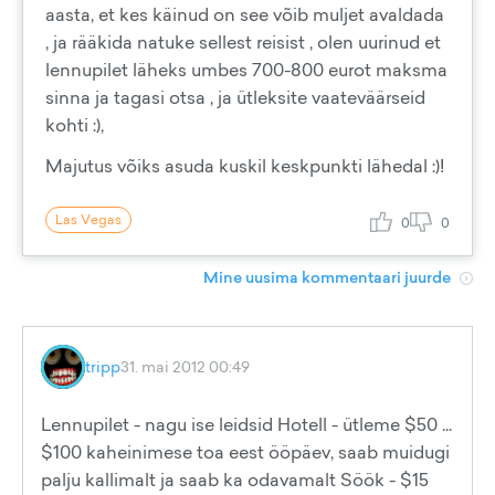
aasta, et kes käinud on see võib muljet avaldada
, ja rääkida natuke sellest reisist , olen uurinud et
lennupilet läheks umbes 700-800 eurot maksma
sinna ja tagasi otsa , ja ütleksite vaateväärseid
kohti :),
Majutus võiks asuda kuskil keskpunkti lähedal :)!
Las Vegas
0
0
Mine uusima kommentaari juurde
tripp
31. mai 2012 00:49
Lennupilet - nagu ise leidsid Hotell - ütleme $50 ...
$100 kaheinimese toa eest ööpäev, saab muidugi
palju kallimalt ja saab ka odavamalt Söök - $15