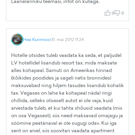
Lääneranniku teemasi, infot on küllaga.
0
0
Hea Kurimoor
31. mai 2012 11:24
Hotelle otsides tuleb vaadata ka seda, et paljudel
LV hotellidel lisandub resort tax, mida maksate
alles kohapeal. Samuti on Ameerikas hinnad
(kõikides poodides ja sageli netis bronnides)
maksuvabad ning hiljem tasudes lisandub kohalik
tax. Vegases on lahe ka kohapeal nädal ringi
chillida, selleks otseselt autot ei ole vaja, kuid
arvestada tuleb, et kui tahta shõusid vaadata (mis
on osa Vegasest), siis need maksavad omajagu ja
söömine peatänaval ei ole sugugi odav. Kui iga
sent on arvel, siis soovitan vaadata apartment