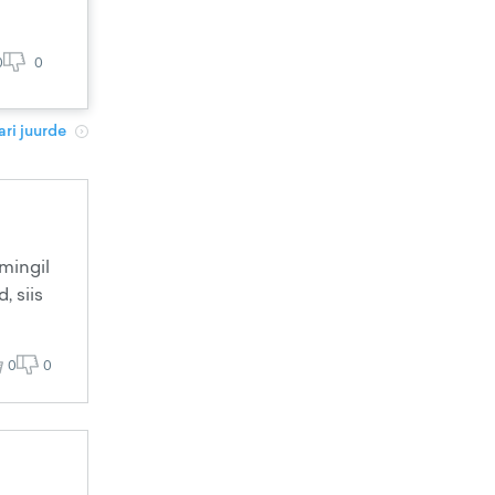
0
0
ri juurde
mingil
, siis
0
0