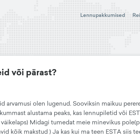
Lennupakkumised
Re
id või pärast?
vaid arvamusi olen lugenud. Sooviksin maikuu perere
 kummast alustama peaks, kas lennupiletid või ES
a väikelaps) Midagi tumedat meie minevikus pole(p
ahvid kõik makstud ) Ja kas kui ma teen ESTA siis t