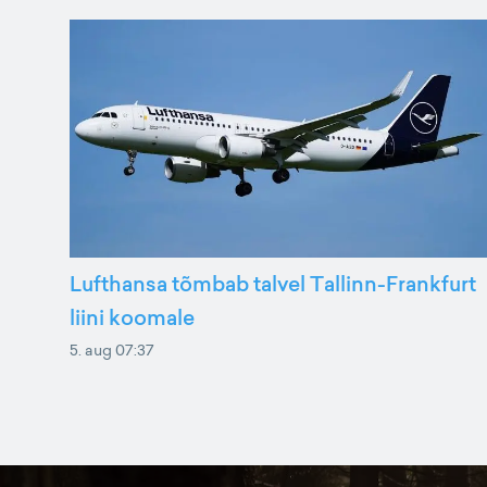
Lufthansa tõmbab talvel Tallinn-Frankfurt
liini koomale
5. aug 07:37