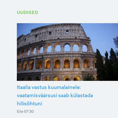
UUDISED
Itaalia vastus kuumalainele:
vaatamisväärsusi saab külastada
hilisõhtuni
Eile 07:30