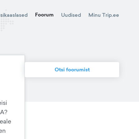
Foorum
Minu Trip.ee
isikaaslased
Uudised
Otsi foorumist
isi
TA?
eale
een