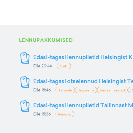
LENNUPAKKUMISED
Edasi-tagasi lennupiletid Helsingist K
Eile 20:44
Krabi
Edasi-tagasi otselennud Helsingist Te
Eile 18:46
Tenerife
Hispaania
Kanaari saared
R
Edasi-tagasi lennupiletid Tallinnast M
Eile 15:36
Maroko