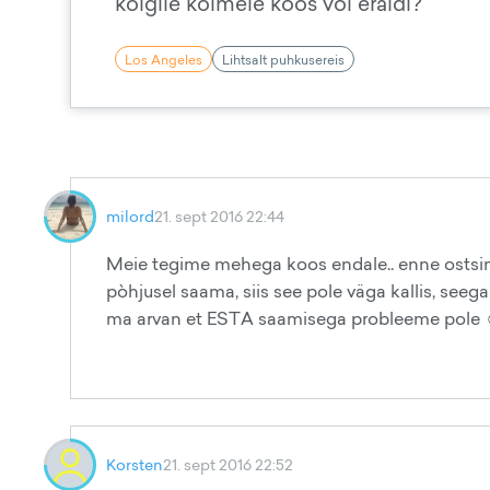
kõigile kolmele koos või eraldi?
Los Angeles
Lihtsalt puhkusereis
milord
21. sept 2016 22:44
Meie tegime mehega koos endale.. enne ostsime 
pòhjusel saama, siis see pole väga kallis, seega
ma arvan et ESTA saamisega probleeme pole 
Korsten
21. sept 2016 22:52