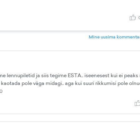
Mine uusima kommentaa
lennupiletid ja siis tegime ESTA.. iseenesest kui ei peaks 
 kaotada pole väga midagi.. aga kui suuri rikkumisi pole olnud
☺️