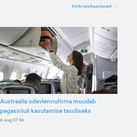
Kõik reisikaaslased
Austraalia odavlennufirma muudab
pagasiriiuli kasutamise tasuliseks
6. aug 07:46