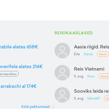
REISIKAASLASED
rabile alates 658€
Aasia riigid. Rei
Eile
Daiva
Aasia
nerifele alates 216€
Reis Vietnami
annapuhkus
5. aug
Karu
Aasia
arrakechi al 174€
Sooviks leida rei
5. aug
MarekP
A
Kõik pakkumised