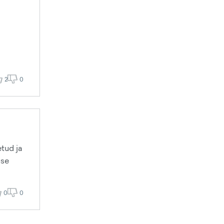
2
0
etud ja
use
0
0