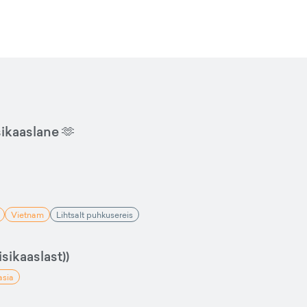
sikaaslane 🫶
Vietnam
Lihtsalt puhkusereis
sikaaslast))
asia