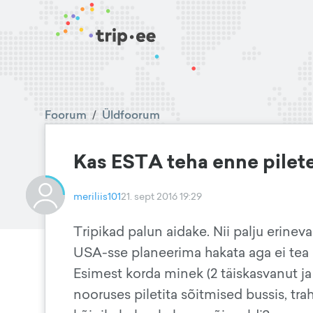
Foorum
/
Üldfoorum
Kas ESTA teha enne pilete
meriliis101
21. sept 2016 19:29
Tripikad palun aidake. Nii palju erine
USA-sse planeerima hakata aga ei tea
Esimest korda minek (2 täiskasvanut j
nooruses piletita sõitmised bussis, tr