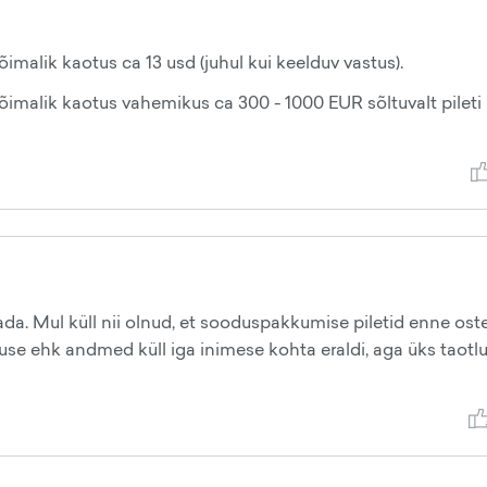
imalik kaotus ca 13 usd (juhul kui keelduv vastus).
võimalik kaotus vahemikus ca 300 - 1000 EUR sõltuvalt pileti
ada. Mul küll nii olnud, et sooduspakkumise piletid enne ost
luse ehk andmed küll iga inimese kohta eraldi, aga üks taotl