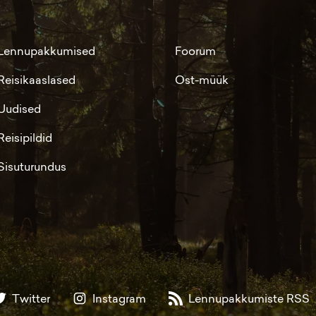
Lennupakkumised
Foorum
Reisikaaslased
Ost-müük
Uudised
Reisipildid
Sisuturundus
Twitter
Instagram
Lennupakkumiste RSS