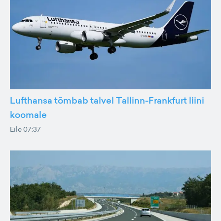
Lufthansa tõmbab talvel Tallinn-Frankfurt liini
koomale
Eile 07:37