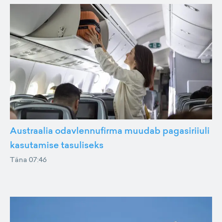
Austraalia odavlennufirma muudab pagasiriiuli
kasutamise tasuliseks
Täna 07:46