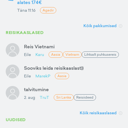
alates 174€
Täna 11:16
Agadir
Kõik pakkumised
REISIKAASLASED
Reis Vietnami
Eile
Karu
Aasia
Vietnam
Lihtsalt puhkusereis
Sooviks leida reisikaaslast))
Eile
MarekP
Aasia
talvitumine
2. aug
TruT
Sri Lanka
Reisiideed
Kõik reisikaaslased
UUDISED