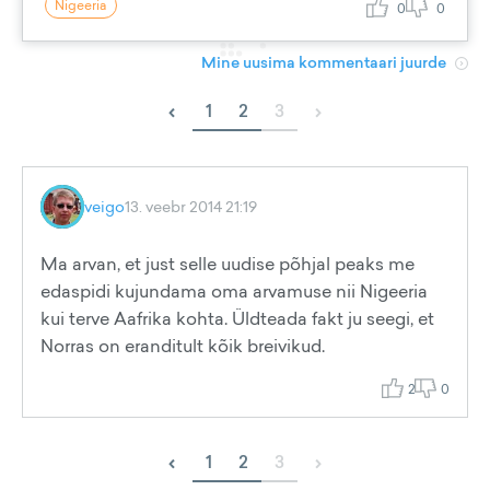
Nigeeria
0
0
Mine uusima kommentaari juurde
‹
›
1
2
3
veigo
13. veebr 2014 21:19
Ma arvan, et just selle uudise põhjal peaks me
edaspidi kujundama oma arvamuse nii Nigeeria
kui terve Aafrika kohta. Üldteada fakt ju seegi, et
Norras on eranditult kõik breivikud.
2
0
‹
›
1
2
3