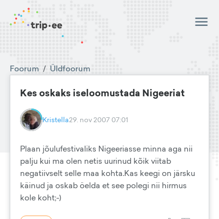
Foorum
/
Üldfoorum
Kes oskaks iseloomustada Nigeeriat
Kristella
29. nov 2007 07:01
Plaan jõulufestivaliks Nigeeriasse minna aga nii
palju kui ma olen netis uurinud kõik viitab
negatiivselt selle maa kohta.Kas keegi on järsku
käinud ja oskab öelda et see polegi nii hirmus
kole koht;-)