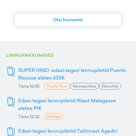
Otsi foorumist
LENNUPAKKUMISED
SUPER HIND: edasi-tagasi lennupiletid Puerto
Ricosse alates 633€
Täna 16:55
Puerto Rico
Rannapuhkus
Eksootika
Edasi-tagasi lennupiletid Riiast Malagasse
alates 91€
Täna 12:32
Malaga
Edasi-tagasi lennupiletid Tallinnast Agadiri