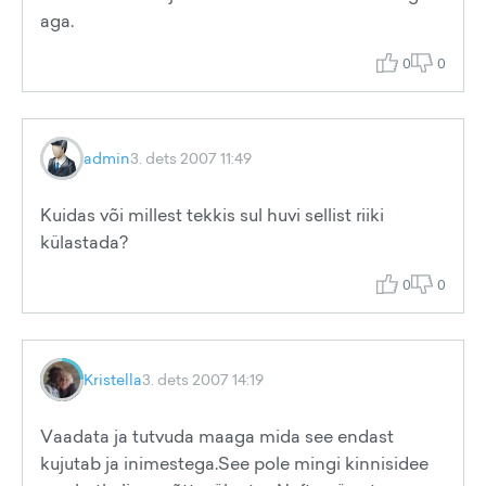
aga.
0
0
admin
3. dets 2007 11:49
Kuidas või millest tekkis sul huvi sellist riiki
külastada?
0
0
Kristella
3. dets 2007 14:19
Vaadata ja tutvuda maaga mida see endast
kujutab ja inimestega.See pole mingi kinnisidee