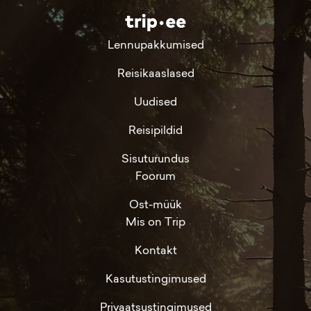
Lennupakkumised
Reisikaaslased
Uudised
Reisipildid
Sisuturundus
Foorum
Ost-müük
Mis on Trip
Kontakt
Kasutustingimused
Privaatsustingimused