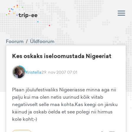
Foorum
/
Üldfoorum
Kes oskaks iseloomustada Nigeeriat
Kristella
29. nov 2007 07:01
Plaan jõulufestivaliks Nigeeriasse minna aga nii
palju kui ma olen netis uurinud kõik viitab
negatiivselt selle maa kohta.Kas keegi on järsku
käinud ja oskab öelda et see polegi nii hirmus
kole koht;-)