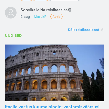
Sooviks leida reisikaaslast))
5. aug
MarekP
Aasia
Kõik reisikaaslased
UUDISED
Itaalia vastus kuumalainele: vaatamisväärsusi