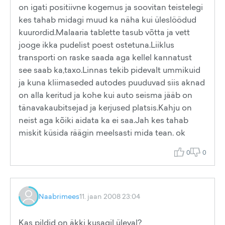
on igati positiivne kogemus ja soovitan teistelegi
kes tahab midagi muud ka näha kui üleslöödud
kuurordid.Malaaria tablette tasub võtta ja vett
jooge ikka pudelist poest ostetuna.Liiklus
transporti on raske saada aga kellel kannatust
see saab ka,taxo.Linnas tekib pidevalt ummikuid
ja kuna kliimaseded autodes puuduvad siis aknad
on alla keritud ja kohe kui auto seisma jääb on
tänavakaubitsejad ja kerjused platsis.Kahju on
neist aga kõiki aidata ka ei saa.Jah kes tahab
miskit küsida räägin meelsasti mida tean. ok
0
0
Naabrimees
11. jaan 2008 23:04
Kas pildid on äkki kusagil üleval?