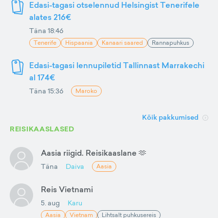
Edasi-tagasi otselennud Helsingist Tenerifele
alates 216€
Täna 18:46
Tenerife
Hispaania
Kanaari saared
Rannapuhkus
Edasi-tagasi lennupiletid Tallinnast Marrakechi
al 174€
Täna 15:36
Maroko
Kõik pakkumised
REISIKAASLASED
Aasia riigid. Reisikaaslane 🫶
Täna
Daiva
Aasia
Reis Vietnami
5. aug
Karu
Aasia
Vietnam
Lihtsalt puhkusereis