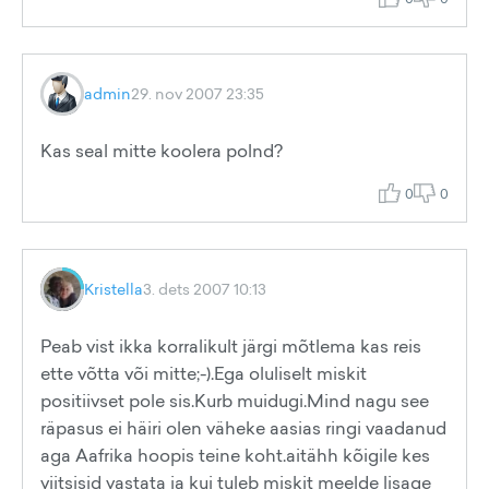
admin
29. nov 2007 23:35
Kas seal mitte koolera polnd?
0
0
Kristella
3. dets 2007 10:13
Peab vist ikka korralikult järgi mõtlema kas reis
ette võtta või mitte;-).Ega oluliselt miskit
positiivset pole sis.Kurb muidugi.Mind nagu see
räpasus ei häiri olen väheke aasias ringi vaadanud
aga Aafrika hoopis teine koht.aitähh kõigile kes
viitsisid vastata ja kui tuleb miskit meelde lisage