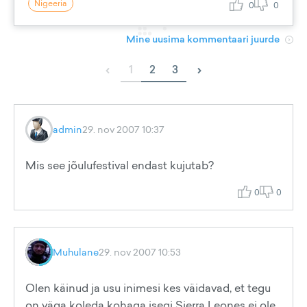
Nigeeria
0
0
Mine uusima kommentaari juurde
‹
›
1
2
3
admin
29. nov 2007 10:37
Mis see jõulufestival endast kujutab?
0
0
Muhulane
29. nov 2007 10:53
Olen käinud ja usu inimesi kes väidavad, et tegu
on väga koleda kohaga isegi Sierra Leones ei ole