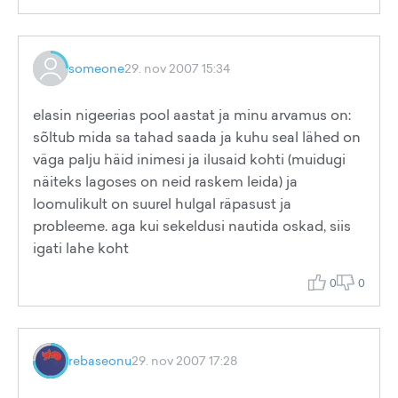
someone
29. nov 2007 15:34
elasin nigeerias pool aastat ja minu arvamus on:
sõltub mida sa tahad saada ja kuhu seal lähed on
väga palju häid inimesi ja ilusaid kohti (muidugi
näiteks lagoses on neid raskem leida) ja
loomulikult on suurel hulgal räpasust ja
probleeme. aga kui sekeldusi nautida oskad, siis
igati lahe koht
0
0
rebaseonu
29. nov 2007 17:28