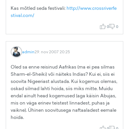
Kas mõtled seda festivali:
http://www.crossriverfe
stival.com/
0
0
admin
29. nov 2007 20:25
Oled sa enne reisinud Aafrikas (ma ei pea silmas
Sharm-el-Sheiki) või näiteks Indias? Kui ei, siis ei
soovita Nigeeriast alustada. Kui kogemus olemas,
oskad silmad lahti hoida, siis miks mitte. Muidu
endal ainult head kogemused (aga käisin Abujas,
mis on väga erinev teistest linnadest, puhas ja
vaikne). Ühinen soovitusega naftaaladest eemale
hoida.
0
0