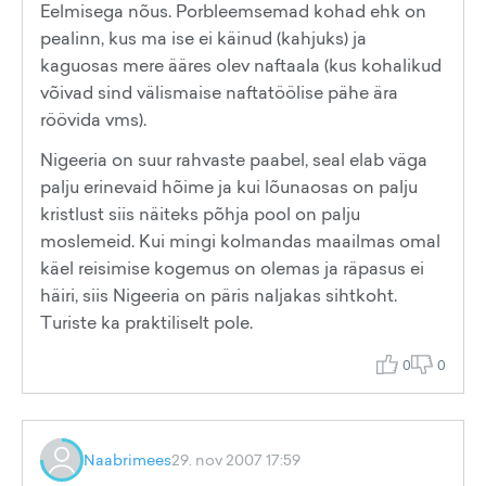
Eelmisega nõus. Porbleemsemad kohad ehk on
pealinn, kus ma ise ei käinud (kahjuks) ja
kaguosas mere ääres olev naftaala (kus kohalikud
võivad sind välismaise naftatöölise pähe ära
röövida vms).
Nigeeria on suur rahvaste paabel, seal elab väga
palju erinevaid hõime ja kui lõunaosas on palju
kristlust siis näiteks põhja pool on palju
moslemeid. Kui mingi kolmandas maailmas omal
käel reisimise kogemus on olemas ja räpasus ei
häiri, siis Nigeeria on päris naljakas sihtkoht.
Turiste ka praktiliselt pole.
0
0
Naabrimees
29. nov 2007 17:59