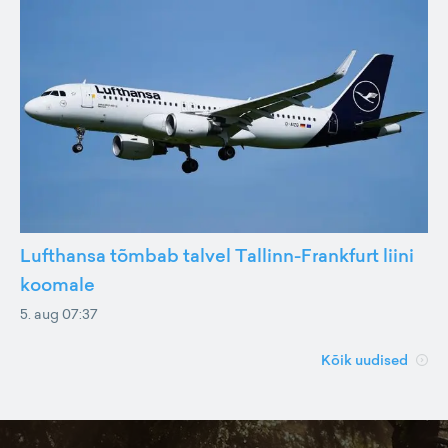
Lufthansa tõmbab talvel Tallinn-Frankfurt liini
koomale
5. aug 07:37
Kõik uudised