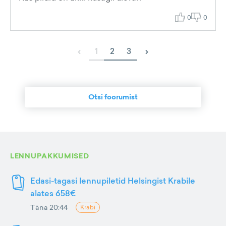
0
0
‹
›
1
2
3
Otsi foorumist
LENNUPAKKUMISED
Edasi-tagasi lennupiletid Helsingist Krabile
alates 658€
Täna 20:44
Krabi