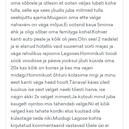
oma sõbrale ja ütlesin et ootan väljas lubati kohe
tulla, selle aja sees jõudis juba mitmed tulla
seebijuttu ajama.Muigasin oma ette valge
nahavärv on väga mõjus.Ei ootand kaua 5minsa
ehk ja oligi sõber oma familyga kohal.Kohver
kanti auto peale ja kõik oli jees.Olin seal 2 nädalat
ja ei elanud hotellis vaid suuremat sorti majas ja
väga rahulikus rajoonis Lagoses.Hommikuti toodi
söök voodisse ja päeva jooksul jõuti küsida oma
20x kas kõik on korras ja kas ma vajan
midagi.Hommikust õhtuni kolasime ringi ja minu
eest kanti väga head hoolt.Tänaval käies oled
kuulsus ise sest valget näeb tõesti harva, ise
nägin äkki 2x valget inimest.Ja kutsuti mind juba
kaugelt oyinbo-mis tähendab valge.Nii et kõik
valged kes tahate kordki elus kuulsad olla
külastage seda riiki.Muidugi Lagose kohta
kirjutatud kommentaarid vastavad tõele üxi ei