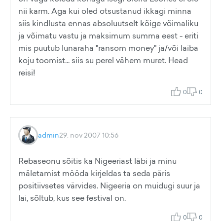
nii karm. Aga kui oled otsustanud ikkagi minna
siis kindlusta ennas absoluutselt kõige võimaliku
ja võimatu vastu ja maksimum summa eest - eriti
mis puutub lunaraha "ransom money" ja/või laiba
koju toomist... siis su perel vähem muret. Head
reisi!
0
0
admin
29. nov 2007 10:56
Rebaseonu sõitis ka Nigeeriast läbi ja minu
mäletamist mööda kirjeldas ta seda päris
positiivsetes värvides. Nigeeria on muidugi suur ja
lai, sõltub, kus see festival on.
0
0