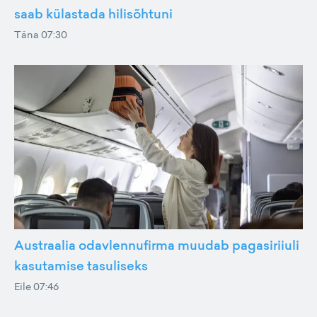
saab külastada hilisõhtuni
Täna 07:30
Austraalia odavlennufirma muudab pagasiriiuli
kasutamise tasuliseks
Eile 07:46