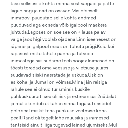
tasu sellisesse kohta minna sest vargaid ja pätte
liigub ringi ja nad on osavad.Mis otseselt
inimröövi puudutab selle kohta andmed
puuduvad aga ex seda võib igalpool maakera
juhtuda.Lagoses on soe see on + lausa palav
valge jaox higi voolab ojadena.Linn iseenesest on
räpane ja igalpool maas on tohutu prügi.Kuid kui
räpasust mitte tähele panna ja tutvuda
inimestega siis südame teeb soojax.Inimesed on
tõesti toredad oma vaesuse ja viletsuse juures
suudavad siiski naeratada ja uskuda.Usk on
esikohal ja Jumal on võimas.Mina jäin reisiga
rahule see ei olnud turismireis kuskile
puhkuskuurorti see oli risk ja extreemsus.2nädalat
ja mulle tundub et tahan sinna tagasi.Turistidel
pole seal miskit teha puhkuse veetmise koha
pealt.Rand oli tegelt lahe muusika ja inimesed
tantsisid ainult liiga tugevad lained ujumiseks.Mul