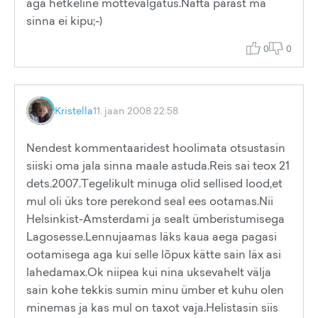
aga hetkeline mõttevälgatus.Nafta pärast ma
sinna ei kipu;-)
0
0
Kristella
11. jaan 2008 22:58
Nendest kommentaaridest hoolimata otsustasin
siiski oma jala sinna maale astuda.Reis sai teox 21
dets.2007.Tegelikult minuga olid sellised lood,et
mul oli üks tore perekond seal ees ootamas.Nii
Helsinkist-Amsterdami ja sealt ümberistumisega
Lagosesse.Lennujaamas läks kaua aega pagasi
ootamisega aga kui selle lõpux kätte sain läx asi
lahedamax.Ok niipea kui nina uksevahelt välja
sain kohe tekkis sumin minu ümber et kuhu olen
minemas ja kas mul on taxot vaja.Helistasin siis