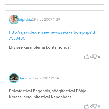
triplekix
29. nov 2007 11:29
http://ajaviide.delfi.ee/news/seks/article.php?id=1
7558480
Eks see käi mõlema kohta nõnda:)
0
0
Snoop
29. nov 2007 12:54
Relvafestival Bagdadis, söögifestival Põhja-
Koreas, heroiinifestival Kandaharis.
0
0