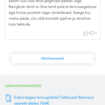
kallim uus Goa lend järgmisel päeval. Aga
Bangkoki lend vs Goa lend pole ei lennusageduse
ega hinna poolest väga võrraldavad. Seega kui
maha jääda, siis võib korralik ajaline ja rahaline
kulu tekkida.
1
1
Otsi foorumist
LENNUPAKKUMISED
Edasi-tagasi lennupiletid Tallinnast Réunioni
saarele alates 766€