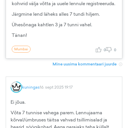
kohvrid välja võtta ja uuele lennule registreeruda.
Järgmine lend läheks alles 7 tundi hiljem.
Ühesõnaga kahtlen 3 ja 7 tunni vahel.
Tänan!
Mumbai
0
0
Mine uusima kommentaari juurde
kuningas
16. sept 2025 19:17
Ei jõua.
Võta 7 tunnise vahega parem. Lennujaama
kõrval/ümbruses täitsa vahvad tsillimisalad ja
baarid, söögikohad. Aega parajaks teha küllalt