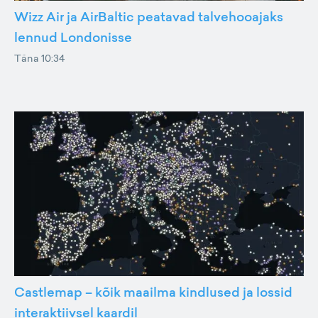
Wizz Air ja AirBaltic peatavad talvehooajaks
lennud Londonisse
Täna 10:34
Castlemap – kõik maailma kindlused ja lossid
interaktiivsel kaardil