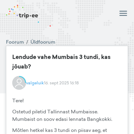
Foorum
/
Üldfoorum
Lendude vahe Mumbais 3 tundi, kas
jõuab?
valgeluik
16. sept 2025 16:18
Tere!
Ostetud piletid Tallinnast Mumbaisse.
Mumbaist on soov edasi lennata Bangkokki.
Mõtlen hetkel kas 3 tundi on piisav aeg, et