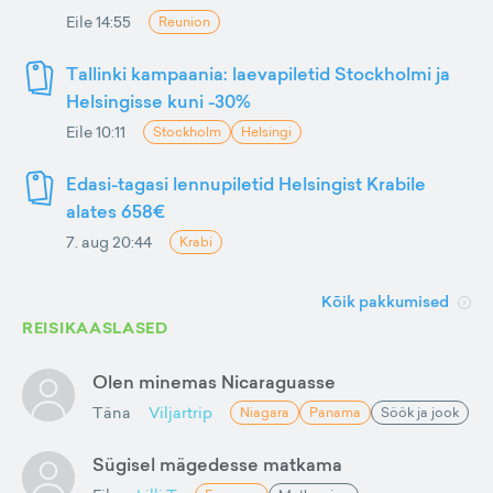
Eile 14:55
Reunion
Tallinki kampaania: laevapiletid Stockholmi ja
Helsingisse kuni -30%
Eile 10:11
Stockholm
Helsingi
Edasi-tagasi lennupiletid Helsingist Krabile
alates 658€
7. aug 20:44
Krabi
Kõik pakkumised
REISIKAASLASED
Olen minemas Nicaraguasse
Täna
Viljartrip
Niagara
Panama
Söök ja jook
Sügisel mägedesse matkama