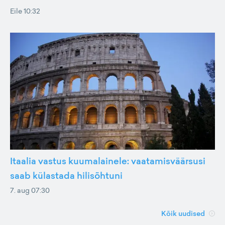
Eile 10:32
Itaalia vastus kuumalainele: vaatamisväärsusi
saab külastada hilisõhtuni
7. aug 07:30
Kõik uudised