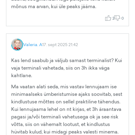
mõnus ma arvan, kui üle peaks jääma.
2
0
Valeria. A
17. sept 2025 21:42
Kas lend saabub ja väljub samast terminalist? Kui
vaja terminali vahetada, siis on 3h ikka väga
kahtlane.
Ma vaatan alati seda, mis vastav lennujaam ise
minimaalseks ümberistumise ajaks soovitab, sest
kindlustuse mõttes on sellel praktiline tähendus.
Kui lennujaama lehel on nt kirjas, et 3h äraantava
pagasi ja/või terminali vahetusega ok ja see risk
võtta, siis on vähemalt lootust, et kindlustus
hüvitab kulud, kui midagi peaks valesti minema.