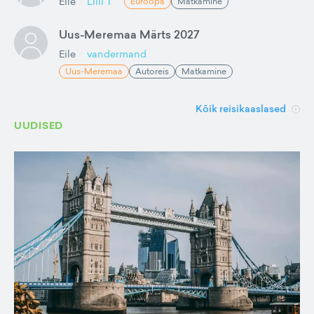
Eile
Lilli T
Euroopa
Matkamine
Uus-Meremaa Märts 2027
Eile
vandermand
Uus-Meremaa
Autoreis
Matkamine
Kõik reisikaaslased
UUDISED