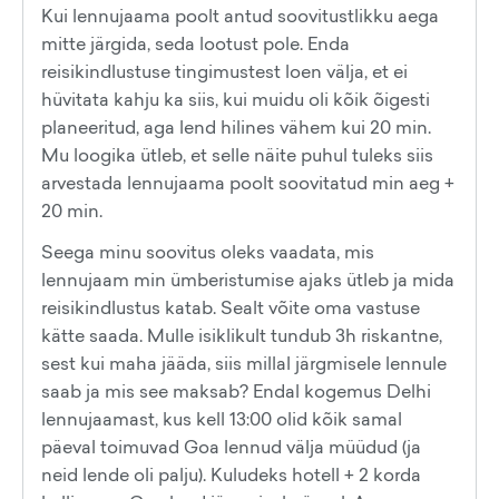
Kui lennujaama poolt antud soovitustlikku aega
mitte järgida, seda lootust pole. Enda
reisikindlustuse tingimustest loen välja, et ei
hüvitata kahju ka siis, kui muidu oli kõik õigesti
planeeritud, aga lend hilines vähem kui 20 min.
Mu loogika ütleb, et selle näite puhul tuleks siis
arvestada lennujaama poolt soovitatud min aeg +
20 min.
Seega minu soovitus oleks vaadata, mis
lennujaam min ümberistumise ajaks ütleb ja mida
reisikindlustus katab. Sealt võite oma vastuse
kätte saada. Mulle isiklikult tundub 3h riskantne,
sest kui maha jääda, siis millal järgmisele lennule
saab ja mis see maksab? Endal kogemus Delhi
lennujaamast, kus kell 13:00 olid kõik samal
päeval toimuvad Goa lennud välja müüdud (ja
neid lende oli palju). Kuludeks hotell + 2 korda