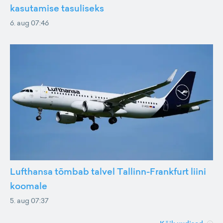
kasutamise tasuliseks
6. aug 07:46
Lufthansa tõmbab talvel Tallinn-Frankfurt liini
koomale
5. aug 07:37