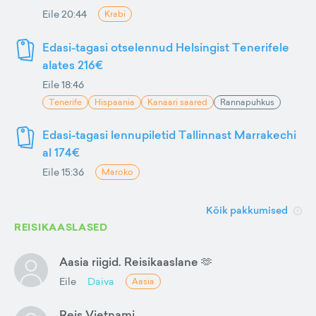
Eile 20:44
Krabi
Edasi-tagasi otselennud Helsingist Tenerifele
alates 216€
Eile 18:46
Tenerife
Hispaania
Kanaari saared
Rannapuhkus
Edasi-tagasi lennupiletid Tallinnast Marrakechi
al 174€
Eile 15:36
Maroko
Kõik pakkumised
REISIKAASLASED
Aasia riigid. Reisikaaslane 🫶
Eile
Daiva
Aasia
Reis Vietnami