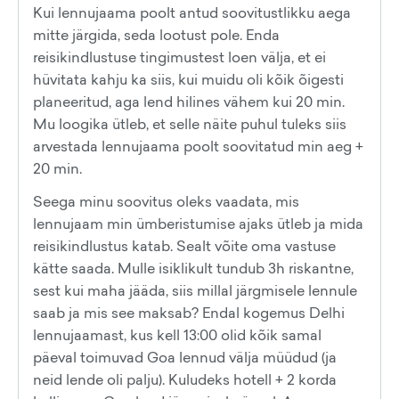
Kui lennujaama poolt antud soovitustlikku aega
mitte järgida, seda lootust pole. Enda
reisikindlustuse tingimustest loen välja, et ei
hüvitata kahju ka siis, kui muidu oli kõik õigesti
planeeritud, aga lend hilines vähem kui 20 min.
Mu loogika ütleb, et selle näite puhul tuleks siis
arvestada lennujaama poolt soovitatud min aeg +
20 min.
Seega minu soovitus oleks vaadata, mis
lennujaam min ümberistumise ajaks ütleb ja mida
reisikindlustus katab. Sealt võite oma vastuse
kätte saada. Mulle isiklikult tundub 3h riskantne,
sest kui maha jääda, siis millal järgmisele lennule
saab ja mis see maksab? Endal kogemus Delhi
lennujaamast, kus kell 13:00 olid kõik samal
päeval toimuvad Goa lennud välja müüdud (ja
neid lende oli palju). Kuludeks hotell + 2 korda