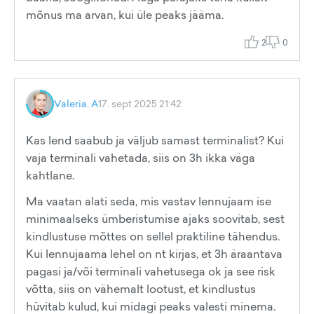
mõnus ma arvan, kui üle peaks jääma.
2
0
Valeria. A
17. sept 2025 21:42
Kas lend saabub ja väljub samast terminalist? Kui
vaja terminali vahetada, siis on 3h ikka väga
kahtlane.
Ma vaatan alati seda, mis vastav lennujaam ise
minimaalseks ümberistumise ajaks soovitab, sest
kindlustuse mõttes on sellel praktiline tähendus.
Kui lennujaama lehel on nt kirjas, et 3h äraantava
pagasi ja/või terminali vahetusega ok ja see risk
võtta, siis on vähemalt lootust, et kindlustus
hüvitab kulud, kui midagi peaks valesti minema.