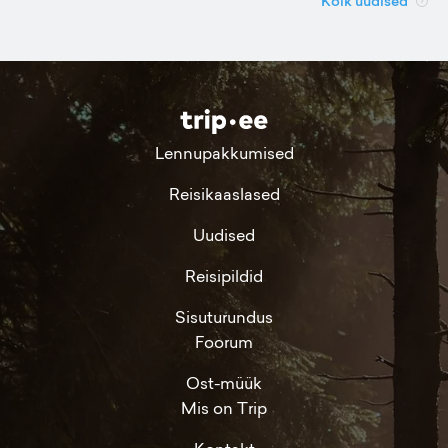
Kõik uudised
Lennupakkumised
Reisikaaslased
Uudised
Reisipildid
Sisuturundus
Foorum
Ost-müük
Mis on Trip