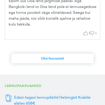
kallim uus Goa lend järgmisel päeval. Aga
Bangkoki lend vs Goa lend pole ei lennusageduse
ega hinna poolest väga võrraldavad. Seega kui
maha jääda, siis võib korralik ajaline ja rahaline
kulu tekkida.
1
1
Otsi foorumist
LENNUPAKKUMISED
Edasi-tagasi lennupiletid Helsingist Krabile
alates 658€