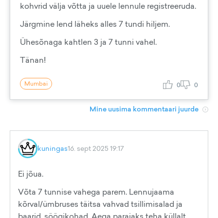
kohvrid välja võtta ja uuele lennule registreeruda.
Järgmine lend läheks alles 7 tundi hiljem.
Ühesõnaga kahtlen 3 ja 7 tunni vahel.
Tänan!
Mumbai
0
0
Mine uusima kommentaari juurde
kuningas
16. sept 2025 19:17
Ei jõua.
Võta 7 tunnise vahega parem. Lennujaama
kõrval/ümbruses täitsa vahvad tsillimisalad ja
baarid, söögikohad. Aega parajaks teha küllalt