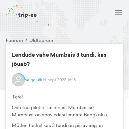
Foorum
/
Üldfoorum
Lendude vahe Mumbais 3 tundi, kas
jõuab?
valgeluik
16. sept 2025 16:18
Tere!
Ostetud piletid Tallinnast Mumbaisse.
Mumbaist on soov edasi lennata Bangkokki.
Mõtlen hetkel kas 3 tundi on piisav aeg, et