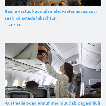
Itaalia vastus kuumalainele: vaatamisväärsusi
saab külastada hilisõhtuni
Eile 07:30
Austraalia odavlennufirma muudab pagasiriiuli