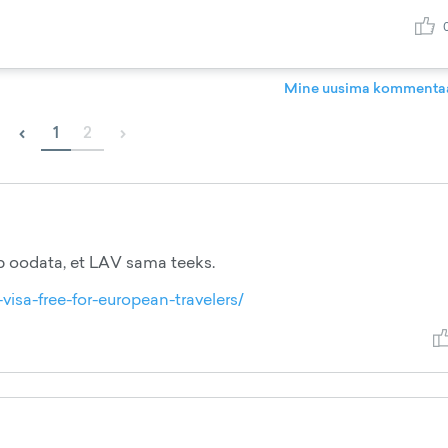
Mine uusima kommentaa
‹
›
1
2
eb oodata, et LAV sama teeks.
isa-free-for-european-travelers/