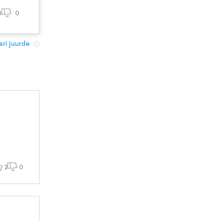
0
0
ri juurde
2
0