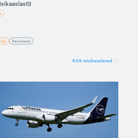
sikaaslast))
a
anka
Reisiideed
Kõik reisikaaslased