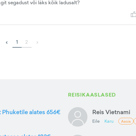
ingit segadust või läks kõik ladusalt?
‹
›
1
2
REISIKAASLASED
t Phuketile alates 656€
Reis Vietnami
Eile
Karu
Aasia