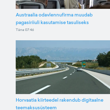
Austraalia odavlennufirma muudab
pagasiriiuli kasutamise tasuliseks
Täna 07:46
Horvaatia kiirteedel rakendub digitaalne
teemaksusüsteem