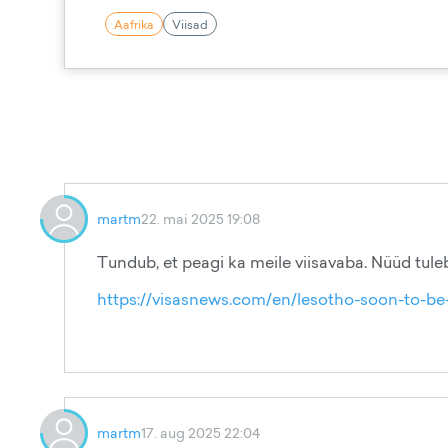
Aafrika
Viisad
martm
22. mai 2025 19:08
Tundub, et peagi ka meile viisavaba. Nüüd tul
https://visasnews.com/en/lesotho-soon-to-be-v
martm
17. aug 2025 22:04