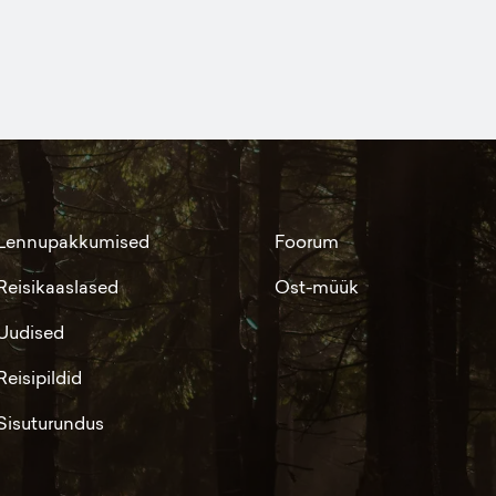
Lennupakkumised
Foorum
Reisikaaslased
Ost-müük
Uudised
Reisipildid
Sisuturundus