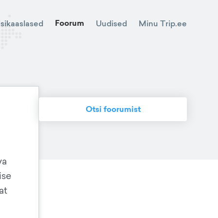
Foorum
Minu Trip.ee
isikaaslased
Uudised
Otsi foorumist
va
ise
at