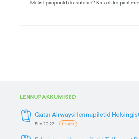
Millist piiripunkti kasutasid? Kas oli ka piiril m
LENNUPAKKUMISED
Qatar Airwaysi lennupiletid Helsingis
Eile 20:22
Phuket