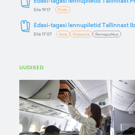
Edasi-tagasi lennupiletid Tallinnast P
Eile 19:17
Porto
Edasi-tagasi lennupiletid Tallinnast Ib
Eile 17:07
Ibiza
Hispaania
Rannapuhkus
UUDISED