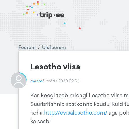
Foorum
/
Üldfoorum
Lesotho viisa
maare
5. märts 2020 09:04
Kas keegi teab midagi Lesotho viisa ta
Suurbritannia saatkonna kaudu, kuid tu
koha
http://evisalesotho.com/
aga pole
ka saab.