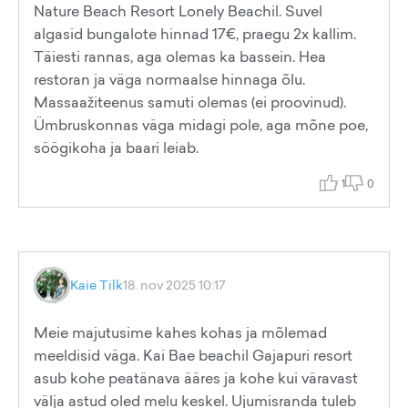
Nature Beach Resort Lonely Beachil. Suvel
algasid bungalote hinnad 17€, praegu 2x kallim.
Täiesti rannas, aga olemas ka bassein. Hea
restoran ja väga normaalse hinnaga õlu.
Massaažiteenus samuti olemas (ei proovinud).
Ümbruskonnas väga midagi pole, aga mõne poe,
söögikoha ja baari leiab.
1
0
Kaie Tilk
18. nov 2025 10:17
Meie majutusime kahes kohas ja mõlemad
meeldisid väga. Kai Bae beachil Gajapuri resort
asub kohe peatänava ääres ja kohe kui väravast
välja astud oled melu keskel. Ujumisranda tuleb