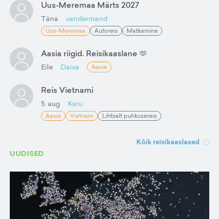
Uus-Meremaa Märts 2027
Täna
vandermand
Uus-Meremaa
Autoreis
Matkamine
Aasia riigid. Reisikaaslane 🫶
Eile
Daiva
Aasia
Reis Vietnami
5. aug
Karu
Aasia
Vietnam
Lihtsalt puhkusereis
Kõik reisikaaslased
UUDISED