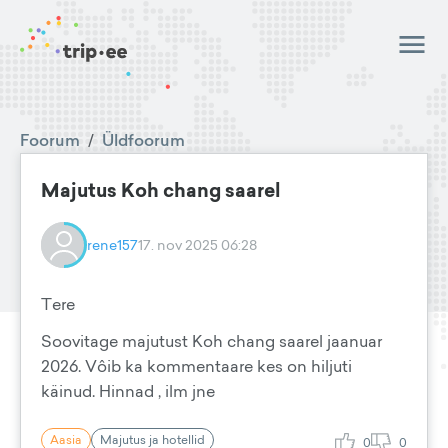
Foorum
/
Üldfoorum
Majutus Koh chang saarel
rene157
17. nov 2025 06:28
Tere
Soovitage majutust Koh chang saarel jaanuar
2026. Vôib ka kommentaare kes on hiljuti
käinud. Hinnad , ilm jne
Aasia
Majutus ja hotellid
0
0