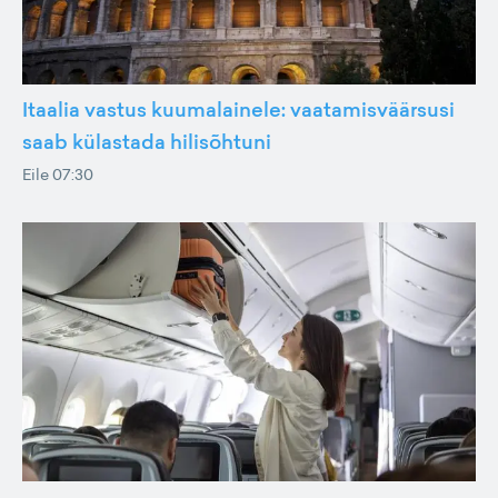
Itaalia vastus kuumalainele: vaatamisväärsusi
saab külastada hilisõhtuni
Eile 07:30