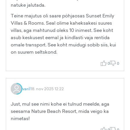
natuke jalutada.
Teine majutus oli saare pöhjaosas Sunset Emily
Villas & Rooms. Seal olime kaheksakesi suures
villas, aga mahtunud oleks 10 inimest. See koht
asub keskusest eemal ja kindlasti vaja rentida
omale transport. See koht muidugi sobib siis, kui
on suurem seltskond.
0
0
varil
18. nov 2025 12:22
Just, mul see nimi kohe ei tulnud meelde, aga
seesama Nature Beach Resort, mida veigo ka
nimetas!
0
0