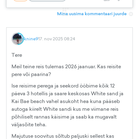
Mine uusima kommentaari juurde
knine9
17. nov 2025 08:24
Tere
Meil teine reis tulemas 2026 jaanuar. Kas reisite
pere või paarina?
Ise reisime perega ja seekord ööbime kõik 12
päeva 3 hotellis ja saare keskosas White sand ja
Kai Bae beach vahel asukoht hea kuna pääseb
autoga kiirelt White sandi kus me viimane reis
põhiliselt rannas käisime ja saab ka mugavalt
väljasõite teha.
Majutuse soovitus sõltub paljuski sellest kas