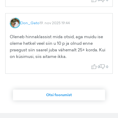
Don_Gato
19. nov 2025 19:44
Oleneb hinnaklassist mida otsid, aga muidu ise
oleme hetkel veel siin u 10 p ja olnud enne
praegust siin saarel juba vähemalt 25+ korda. Kui
on küsimusi, siis aitame ikka.
0
0
Otsi foorumist