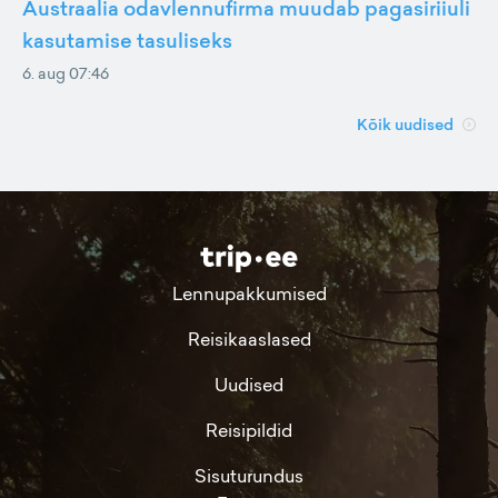
Austraalia odavlennufirma muudab pagasiriiuli
kasutamise tasuliseks
6. aug 07:46
Kõik uudised
Lennupakkumised
Reisikaaslased
Uudised
Reisipildid
Sisuturundus