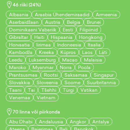
46
riiki (
24
%)
Albaania
Araabia Ühendemiraadid
Armeenia
Aserbaidžaan
Austria
Belgia
Brunei
Dominikaani Vabariik
Eesti
Filipiinid
Gibraltar
Haiti
Hispaania
Hongkong
Horvaatia
Iirimaa
Indoneesia
Itaalia
Kambodža
Kreeka
Küpros
Laos
Läti
Leedu
Luksemburg
Macao
Malaisia
Maroko
Myanmar
Norra
Poola
Prantsusmaa
Rootsi
Saksamaa
Singapur
Slovakkia
Sloveenia
Soome
Suurbritannia
Taani
Tai
Tšehhi
Türgi
Vatikan
Venemaa
Vietnam
70
linna või piirkonda
Abu Dhabi
Andaluusia
Angkor
Antalya
Ateena
Baierimaa
Bali
Bangkok