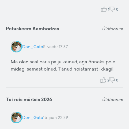
1
0
Petuskeem Kambodzas
Üldfoorum
Don_Gato
5. veebr 17:37
Ma olen seal päris palju käinud, aga õnneks pole
midagi sarnast olnud. Tänud hoiatamast ikkagi!
2
0
Tai reis märtsis 2026
Üldfoorum
Don_Gato
16. jaan 22:39