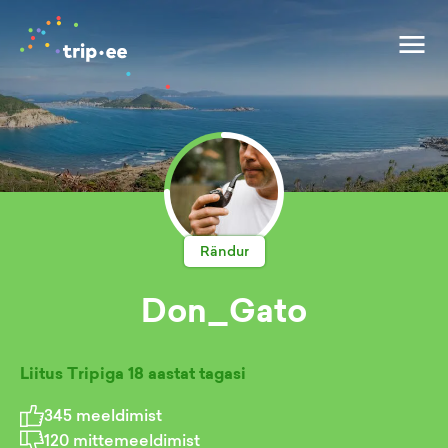
Rändur
Don_Gato
Liitus Tripiga
18 aastat tagasi
345
meeldimist
120
mittemeeldimist