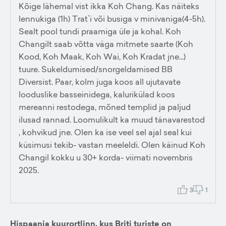
Kõige lähemal vist ikka Koh Chang. Kas näiteks
lennukiga (1h) Trat`i või busiga v minivaniga(4-5h).
Sealt pool tundi praamiga üle ja kohal. Koh
Changilt saab võtta väga mitmete saarte (Koh
Kood, Koh Maak, Koh Wai, Koh Kradat jne...)
tuure. Sukeldumised/snorgeldamised BB
Diversist. Paar, kolm juga koos all ujutavate
looduslike basseinidega, kalurikülad koos
mereanni restodega, mõned templid ja paljud
ilusad rannad. Loomulikult ka muud tänavarestod
, kohvikud jne. Olen ka ise veel sel ajal seal kui
küsimusi tekib- vastan meeleldi. Olen käinud Koh
Changil kokku u 30+ korda- viimati novembris
2025.
3
1
Hispaania kuurortlinn, kus Briti turiste on