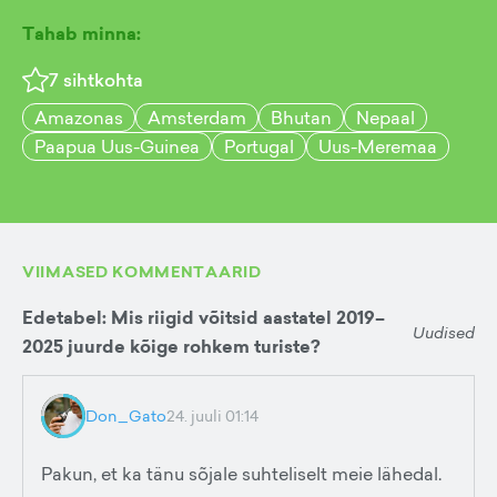
Tahab minna:
7
sihtkohta
Amazonas
Amsterdam
Bhutan
Nepaal
Paapua Uus-Guinea
Portugal
Uus-Meremaa
VIIMASED KOMMENTAARID
Edetabel: Mis riigid võitsid aastatel 2019–
Uudised
2025 juurde kõige rohkem turiste?
Don_Gato
24. juuli 01:14
Pakun, et ka tänu sõjale suhteliselt meie lähedal.