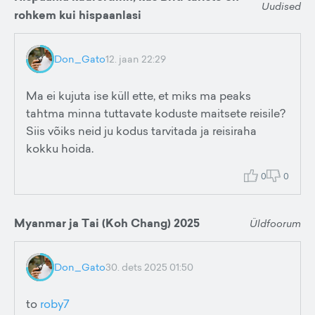
Uudised
rohkem kui hispaanlasi
Don_Gato
12. jaan 22:29
Ma ei kujuta ise küll ette, et miks ma peaks
tahtma minna tuttavate koduste maitsete reisile?
Siis võiks neid ju kodus tarvitada ja reisiraha
kokku hoida.
0
0
Myanmar ja Tai (Koh Chang) 2025
Üldfoorum
Don_Gato
30. dets 2025 01:50
to
roby7