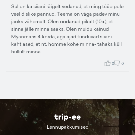
Sul on ka siiani räigelt vedanud, et ming tüüp pole
veel dislike pannud. Teema on väga pädev minu
jaoks vähemalt. Olen oodanud pikalt (10a.), et
sinna jälle minna saaks. Olen muidu käinud
Myanmaris 4 korda, aga ajad tunduvad siiani
kahtlased, et nt. homme kohe minna- tahaks küll
hullult minna.
0
0
Lennupakkumised