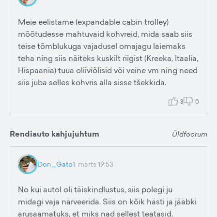
Meie eelistame (expandable cabin trolley)
mõõtudesse mahtuvaid kohvreid, mida saab siis
teise tõmblukuga vajadusel omajagu laiemaks
teha ning siis näiteks kuskilt riigist (Kreeka, Itaalia,
Hispaania) tuua oliiviõlisid või veine vm ning need
siis juba selles kohvris alla sisse tšekkida.
3
0
Rendiauto kahjujuhtum
Üldfoorum
Don_Gato
1. märts 19:53
No kui autol oli täiskindlustus, siis polegi ju
midagi vaja närveerida. Siis on kõik hästi ja jääbki
arusaamatuks, et miks nad sellest teatasid.