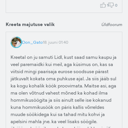
1
0
Kreeta majutuse valik
Üldfoorum
Don_Gato
18. juuni 01:40
Kreetal on ju samuti Lidl, kust saad samu kaupu ja
veel paremaidki kui meil, aga küsimus on, kas sa
viitsid mingi paarisaja eurose soodsuse pärast
jätkuvalt kokata oma puhkuse ajal. Ja siis jääb sul
ka kogu kohalik köök proovimata. Maitse asi, aga
ma olen võtnud vahest mõned ka kohad ilma
hommikusöögita ja siis ainult selle ise kokanud
kuna hommikusöök on päris kallis võrreldes
muude söökidega kui sa tahad mitu kohvi ja
apelsini mahla jne. ka veel lisaks söögile.