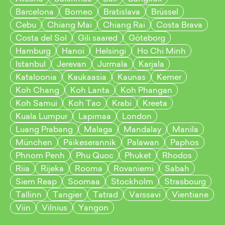
Barcelona
Borneo
Bratislava
Brüssel
Cebu
Chiang Mai
Chiang Rai
Costa Brava
Costa del Sol
Gili saared
Göteborg
Hamburg
Hanoi
Helsingi
Ho Chi Minh
Istanbul
Jerevan
Jurmala
Karjala
Kataloonia
Kaukaasia
Kaunas
Kemer
Koh Chang
Koh Lanta
Koh Phangan
Koh Samui
Koh Tao
Krabi
Kreeta
Kuala Lumpur
Lapimaa
London
Luang Prabang
Malaga
Mandalay
Manila
München
Päikeserannik
Palawan
Paphos
Phnom Penh
Phu Quoc
Phuket
Rhodos
Riia
Rijeka
Rooma
Rovaniemi
Sabah
Siem Reap
Soomaa
Stockholm
Strasbourg
Tallinn
Tangier
Tatrad
Varssavi
Vientiane
Viin
Vilnius
Yangon