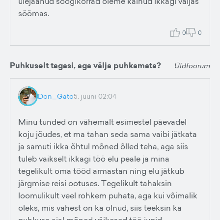
ülejäänud söögikorrad oleme käinud ikkagi väljas
söömas.
0
0
Puhkuselt tagasi, aga välja puhkamata?
Üldfoorum
Don_Gato
5. juuni 02:04
Minu tunded on vähemalt esimestel päevadel
koju jõudes, et ma tahan seda sama vaibi jätkata
ja samuti ikka õhtul mõned õlled teha, aga siis
tuleb vaikselt ikkagi töö elu peale ja mina
tegelikult oma tööd armastan ning elu jätkub
järgmise reisi ootuses. Tegelikult tahaksin
loomulikult veel rohkem puhata, aga kui võimalik
oleks, mis vahest on ka olnud, siis teeksin ka