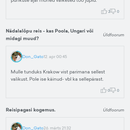
puhkuse ajal mõned väikesed töö jupid.
2
0
Nädalalõpu reis - kas Poola, Ungari või
Üldfoorum
midagi muud?
Don_Gato
12. apr 00:45
Mulle tunduks Krakow vist parimana sellest
valikust. Pole ise käinud- vbl ka sellepärast.
0
0
Reisipagasi kogemus.
Üldfoorum
Don_Gato
26. märts 21:32