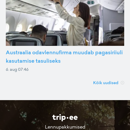
Austraalia odavlennufirma muudab pagasiriiuli
kasutamise tasuliseks
6. aug 07:46
Kõik uudised
Lennupakkumised