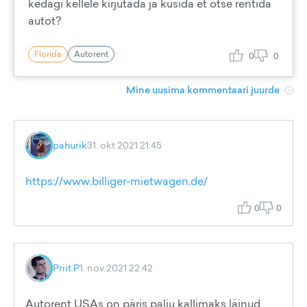
kedagi kellele kirjutada ja küsida et otse rentida
autot?
Florida
Autorent
0
0
Mine uusima kommentaari juurde
pahurik
31. okt 2021 21:45
https://www.billiger-mietwagen.de/
0
0
Priit P
1. nov 2021 22:42
Autorent USAs on päris palju kallimaks läinud