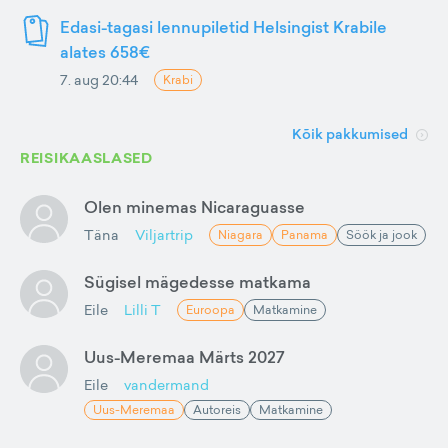
Edasi-tagasi lennupiletid Helsingist Krabile
alates 658€
7. aug 20:44
Krabi
Kõik pakkumised
REISIKAASLASED
Olen minemas Nicaraguasse
Täna
Viljartrip
Niagara
Panama
Söök ja jook
Sügisel mägedesse matkama
Eile
Lilli T
Euroopa
Matkamine
Uus-Meremaa Märts 2027
Eile
vandermand
Uus-Meremaa
Autoreis
Matkamine