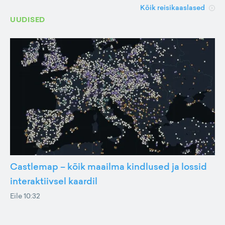
Kõik reisikaaslased
UUDISED
Castlemap – kõik maailma kindlused ja lossid
interaktiivsel kaardil
Eile 10:32