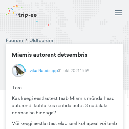
Foorum
/
Üldfoorum
Miamis autorent detsembris
Liivika Raudsepp
31. okt 2021 15:59
Tere
Kas keegi eestlastest teab Miamis mõnda head
autorendi kohta kus rentida autot 3 nädalaks
normaalse hinnaga?
Või keegi eestlastest elab seal kohapeal või teab