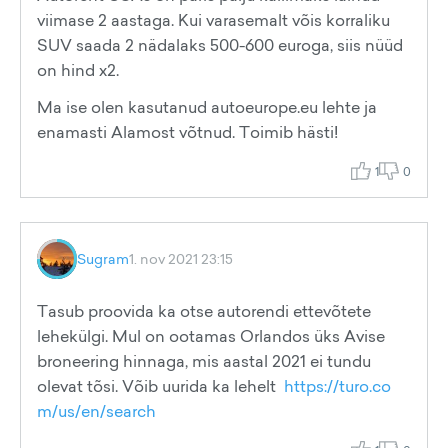
viimase 2 aastaga. Kui varasemalt võis korraliku
SUV saada 2 nädalaks 500-600 euroga, siis nüüd
on hind x2.
Ma ise olen kasutanud autoeurope.eu lehte ja
enamasti Alamost võtnud. Toimib hästi!
1
0
Sugram
1. nov 2021 23:15
Tasub proovida ka otse autorendi ettevõtete
lehekülgi. Mul on ootamas Orlandos üks Avise
broneering hinnaga, mis aastal 2021 ei tundu
olevat tõsi. Võib uurida ka lehelt
https://turo.co
m/us/en/search