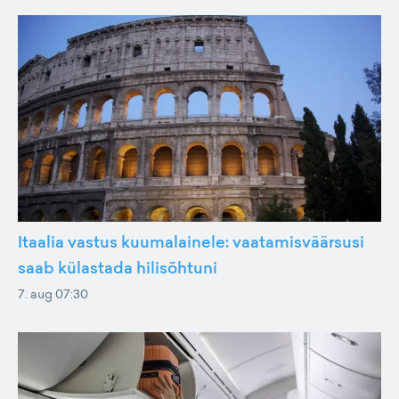
Itaalia vastus kuumalainele: vaatamisväärsusi
saab külastada hilisõhtuni
7. aug 07:30