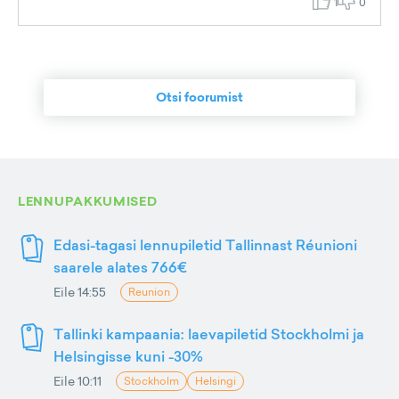
1
0
Otsi foorumist
LENNUPAKKUMISED
Edasi-tagasi lennupiletid Tallinnast Réunioni
saarele alates 766€
Eile 14:55
Reunion
Tallinki kampaania: laevapiletid Stockholmi ja
Helsingisse kuni -30%
Eile 10:11
Stockholm
Helsingi