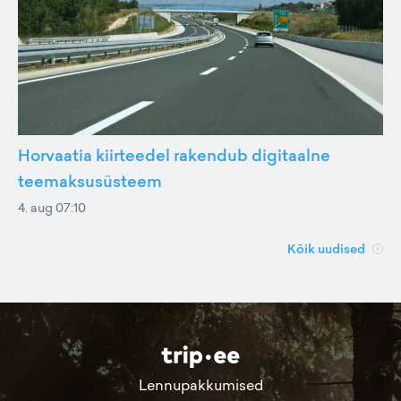
Horvaatia kiirteedel rakendub digitaalne
teemaksusüsteem
4. aug 07:10
Kõik uudised
Lennupakkumised