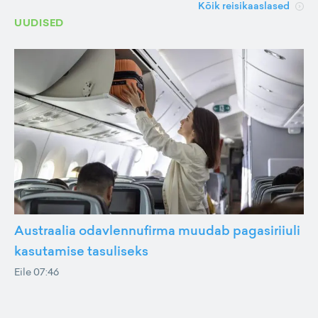
Kõik reisikaaslased
UUDISED
Austraalia odavlennufirma muudab pagasiriiuli
kasutamise tasuliseks
Eile 07:46