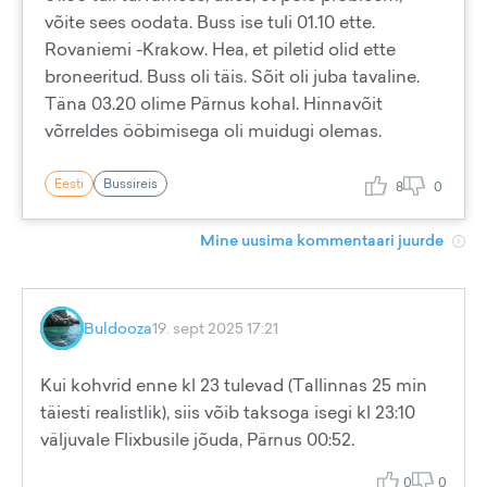
võite sees oodata. Buss ise tuli 01.10 ette.
Rovaniemi -Krakow. Hea, et piletid olid ette
broneeritud. Buss oli täis. Sõit oli juba tavaline.
Täna 03.20 olime Pärnus kohal. Hinnavõit
võrreldes ööbimisega oli muidugi olemas.
Eesti
Bussireis
8
0
Mine uusima kommentaari juurde
Buldooza
19. sept 2025 17:21
Kui kohvrid enne kl 23 tulevad (Tallinnas 25 min
täiesti realistlik), siis võib taksoga isegi kl 23:10
väljuvale Flixbusile jõuda, Pärnus 00:52.
0
0