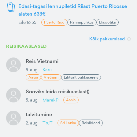
Edasi-tagasi lennupiletid Riiast Puerto Ricosse
alates 633€
Eile 16:55
Puerto Rico
Rannapuhkus
Eksootika
Kõik pakkumised
REISIKAASLASED
Reis Vietnami
5. aug
Karu
Aasia
Vietnam
Lihtsalt puhkusereis
Sooviks leida reisikaaslast))
5. aug
MarekP
Aasia
talvitumine
2. aug
TruT
Sri Lanka
Reisiideed