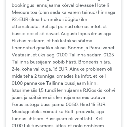
bookingus lennujaama kõrval olevasse Hotelli
Mercure toa (olen seda ka varem teinud) hinnaga
92.-EUR (ilma hommiku söögita) ilm
ettemaksuta.. Sel ajal polnud olemas infot, et
bussid öösel sõidavad. Augusti lõpus ilmus aga
Flixbus reklaam, et hakkatakse sõitma
tihendatud graafika alusel Soome ja Pärnu vahet.
Vaatasin, et üks aeg, 01.00 Tallinna sadam, 01.25
Tallinna bussijaam sobib hästi. Broneerisin ära.
2-le, koha valikuga, 16 EUR. Ainuke probleem oli
mida teha 2 tunniga, omades ka infot, et kell
01.00 pannakse Tallinna bussijaam kinni.
Istusime siis 1,5 tundi lennujaama R.Kioskis kohvi
juues ja sõitsime siis lennujaama ees ootava
Forus autoga bussijaama 00.50. Hind 15 EUR.
Muidugi oleks võinud ka Bolti proovida, aga
tundus lihtsam. Bussijaam oli veel lahti. Kell
01.00 tuli turvamees, ütles, et pole probleem,