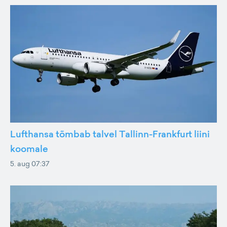
Lufthansa tõmbab talvel Tallinn-Frankfurt liini
koomale
5. aug 07:37