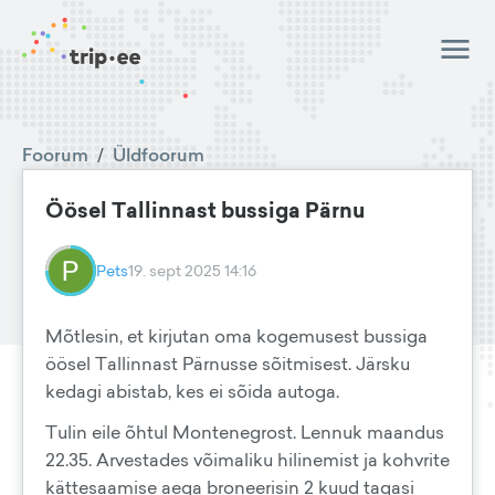
Foorum
/
Üldfoorum
Öösel Tallinnast bussiga Pärnu
Pets
19. sept 2025 14:16
Mõtlesin, et kirjutan oma kogemusest bussiga
öösel Tallinnast Pärnusse sõitmisest. Järsku
kedagi abistab, kes ei sõida autoga.
Tulin eile õhtul Montenegrost. Lennuk maandus
22.35. Arvestades võimaliku hilinemist ja kohvrite
kättesaamise aega broneerisin 2 kuud tagasi