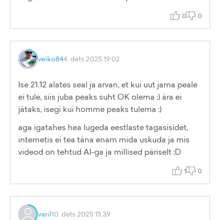
0
0
veiko84
4. dets 2025 19:02
Ise 21.12 alates seal ja arvan, et kui uut jama peale
ei tule, siis juba peaks suht OK olema :) ära ei
jätaks, isegi kui homme peaks tulema :)
aga igatahes hea lugeda eestlaste tagasisidet,
internetis ei tea täna enam mida uskuda ja mis
videod on tehtud AI-ga ja millised päriselt :D
1
0
varil
10. dets 2025 15:39