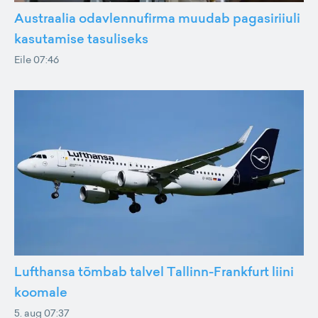
Austraalia odavlennufirma muudab pagasiriiuli
kasutamise tasuliseks
Eile 07:46
Lufthansa tõmbab talvel Tallinn-Frankfurt liini
koomale
5. aug 07:37