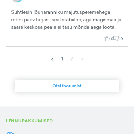
Suhtlesin lõunaranniku majutusperemehega
mõni päev tagasi; seal stabiilne, aga mägismaa ja
saare keskosa peale ei tasu mõnda aega loota.
0
0
‹
›
1
2
Otsi foorumist
LENNUPAKKUMISED