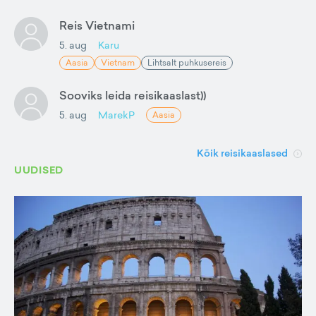
Reis Vietnami
5. aug
Karu
Aasia
Vietnam
Lihtsalt puhkusereis
Sooviks leida reisikaaslast))
5. aug
MarekP
Aasia
Kõik reisikaaslased
UUDISED