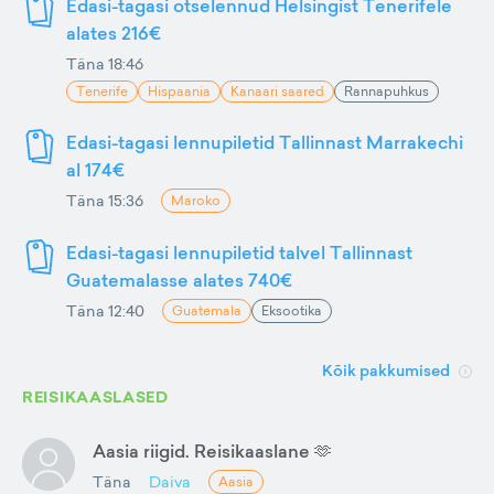
Edasi-tagasi otselennud Helsingist Tenerifele
alates 216€
Täna 18:46
Tenerife
Hispaania
Kanaari saared
Rannapuhkus
Edasi-tagasi lennupiletid Tallinnast Marrakechi
al 174€
Täna 15:36
Maroko
Edasi-tagasi lennupiletid talvel Tallinnast
Guatemalasse alates 740€
Täna 12:40
Guatemala
Eksootika
Kõik pakkumised
REISIKAASLASED
Aasia riigid. Reisikaaslane 🫶
Täna
Daiva
Aasia