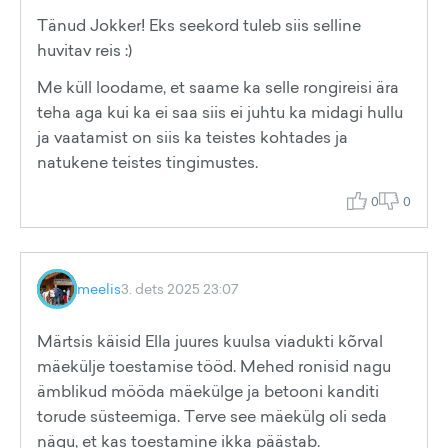
Tänud Jokker! Eks seekord tuleb siis selline
huvitav reis :)
Me küll loodame, et saame ka selle rongireisi ära
teha aga kui ka ei saa siis ei juhtu ka midagi hullu
ja vaatamist on siis ka teistes kohtades ja
natukene teistes tingimustes.
0
0
meelis
3. dets 2025 23:07
Märtsis käisid Ella juures kuulsa viadukti kõrval
mäekülje toestamise tööd. Mehed ronisid nagu
ämblikud mööda mäekülge ja betooni kanditi
torude süsteemiga. Terve see mäekülg oli seda
nägu, et kas toestamine ikka päästab.