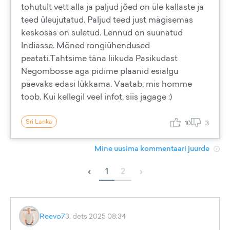
tohutult vett alla ja paljud jõed on üle kallaste ja
teed üleujutatud. Paljud teed just mägisemas
keskosas on suletud. Lennud on suunatud
Indiasse. Mõned rongiühendused
peatati.Tahtsime täna liikuda Pasikudast
Negombosse aga pidime plaanid esialgu
päevaks edasi lükkama. Vaatab, mis homme
toob. Kui kellegil veel infot, siis jagage :)
Sri Lanka
10
3
Mine uusima kommentaari juurde
‹
›
1
2
Reevo7
3. dets 2025 08:34