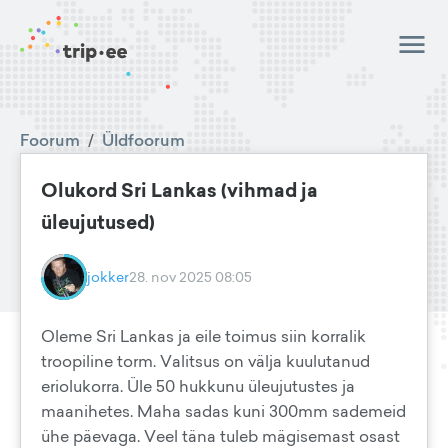
Foorum
/
Üldfoorum
Olukord Sri Lankas (vihmad ja
üleujutused)
jokker
28. nov 2025 08:05
Oleme Sri Lankas ja eile toimus siin korralik
troopiline torm. Valitsus on välja kuulutanud
eriolukorra. Üle 50 hukkunu üleujutustes ja
maanihetes. Maha sadas kuni 300mm sademeid
ühe päevaga. Veel täna tuleb mägisemast osast