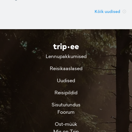
Kõik uudised
Lennupakkumised
Reisikaaslased
Uudised
Reisipildid
Sisuturundus
Foorum
Ost-müük
Mis on Trip