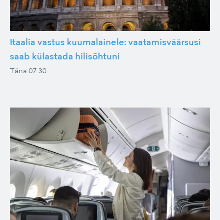
Itaalia vastus kuumalainele: vaatamisväärsusi
saab külastada hilisõhtuni
Täna 07:30