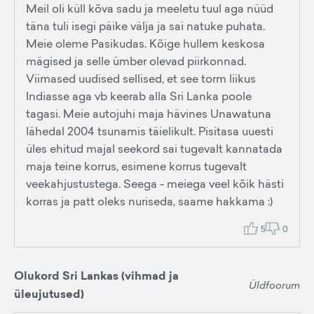
Meil oli küll kõva sadu ja meeletu tuul aga nüüd
täna tuli isegi päike välja ja sai natuke puhata.
Meie oleme Pasikudas. Kõige hullem keskosa
mägised ja selle ümber olevad piirkonnad.
Viimased uudised sellised, et see torm liikus
Indiasse aga vb keerab alla Sri Lanka poole
tagasi. Meie autojuhi maja hävines Unawatuna
lähedal 2004 tsunamis täielikult. Pisitasa uuesti
üles ehitud majal seekord sai tugevalt kannatada
maja teine korrus, esimene korrus tugevalt
veekahjustustega. Seega - meiega veel kõik hästi
korras ja patt oleks nuriseda, saame hakkama :)
5
0
Olukord Sri Lankas (vihmad ja
Üldfoorum
üleujutused)