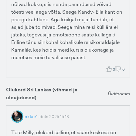
nõlvad kokku, siis nende parandused võivad
tõesti veel aega võtta. Seega Kandy- Ella kant on
praegu kahtlane. Aga kõikjal mujal tundub, et
asjad juba toimivad. Seega mina reisi küll ära ei
jätaks, tegevusi ja emotsioone saate küllaga :)
Eriline tänu siinkohal kohalikule reisikorraldajale
Karnalile, kes hoidis meid kursis olukorraga ja
muretses meie turvalisuse pärast.
3
0
Olukord Sri Lankas (vihmad ja
Üldfoorum
üleujutused)
jokker
1. dets 2025 15:13
Tere Milly, olukord selline, et saare keskosa on