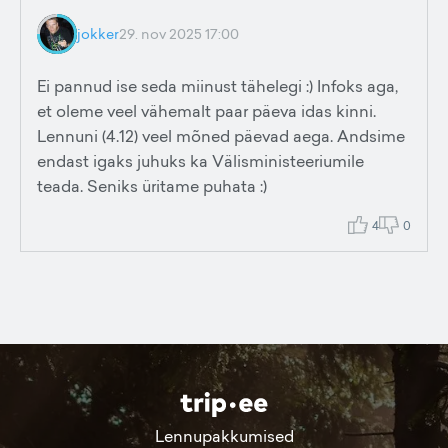
jokker
29. nov 2025 17:00
Ei pannud ise seda miinust tähelegi :) Infoks aga,
et oleme veel vähemalt paar päeva idas kinni.
Lennuni (4.12) veel mõned päevad aega. Andsime
endast igaks juhuks ka Välisministeeriumile
teada. Seniks üritame puhata :)
4
0
Lennupakkumised