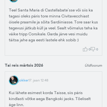
Teel Santa Maria di Castellabate`sse või siis ka
tagasi oleks päris tore minna Civitavecchiast
öisele praamile ja sõita Sardiiniasse. Tore saar kus
tegevusi jätkub küll ja veel. Sealt võimalus teha ka
väike tripp Corsikale. Garda järve vesi muidu
täitsa jahe aga eesti lastele ehk sobib :)
0
0
Tai reis märtsis 2026
Üldfoorum
jokker
17. jaan 12:48
Kui lähete esimest korda Taisse, siis päris
kindlasti võtke aega Bangkoki jaoks. Tõeliselt
äge linn.