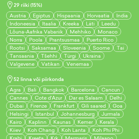
29
riiki (
15
%)
Austria
Egiptus
Hispaania
Horvaatia
India
Indoneesia
Itaalia
Kreeka
Läti
Leedu
Lõuna-Aafrika Vabariik
Mehhiko
Monaco
Norra
Poola
Prantsusmaa
Puerto Rico
Rootsi
Saksamaa
Sloveenia
Soome
Tai
Tansaania
Tšehhi
Türgi
Ukraina
Valgevene
Vatikan
Venemaa
52
linna või piirkonda
Agra
Bali
Bangkok
Barcelona
Cancun
Cannes
Cote d'Azur
Dar es Salaam
Delhi
Dubai
Firenze
Frankfurt
Gili saared
Goa
Helsingi
Istanbul
Johannesburg
Jurmala
Kairo
Kaplinn
Kaunas
Kemer
Kerala
Kiiev
Koh Chang
Koh Lanta
Koh Phi Phi
Krabi
Kreeta
Krk
Marmaris
Milaano