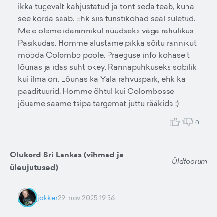
ikka tugevalt kahjustatud ja tont seda teab, kuna
see korda saab. Ehk siis turistikohad seal suletud.
Meie oleme idarannikul nüüdseks väga rahulikus
Pasikudas. Homme alustame pikka sõitu rannikut
mööda Colombo poole. Praeguse info kohaselt
lõunas ja idas suht okey. Rannapuhkuseks sobilik
kui ilma on. Lõunas ka Yala rahvuspark, ehk ka
paadituurid. Homme õhtul kui Colombosse
jõuame saame tsipa targemat juttu rääkida :)
1
0
Olukord Sri Lankas (vihmad ja
Üldfoorum
üleujutused)
jokker
29. nov 2025 19:56