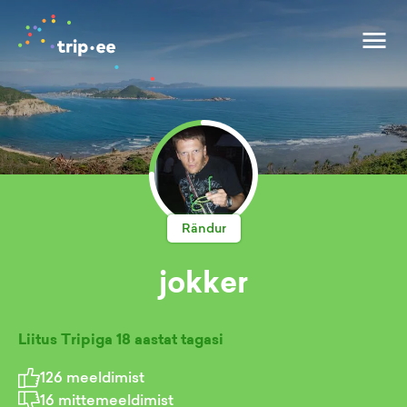
Rändur
jokker
Liitus Tripiga
18 aastat tagasi
126
meeldimist
16
mittemeeldimist