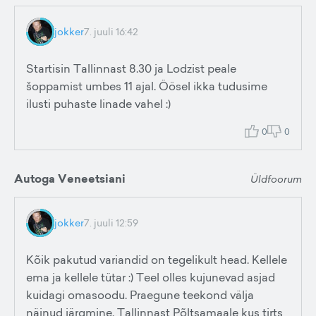
jokker
7. juuli 16:42
Startisin Tallinnast 8.30 ja Lodzist peale
šoppamist umbes 11 ajal. Öösel ikka tudusime
ilusti puhaste linade vahel :)
0
0
Autoga Veneetsiani
Üldfoorum
jokker
7. juuli 12:59
Kõik pakutud variandid on tegelikult head. Kellele
ema ja kellele tütar :) Teel olles kujunevad asjad
kuidagi omasoodu. Praegune teekond välja
näinud järgmine. Tallinnast Põltsamaale kus tirts