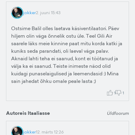
jokker
2. juuni 15:43
Ostsime Balil olles laetava käsiventilaatori. Päev
hiljem olin väga õnnelik ostu üle. Teel Gili Air
saarele läks meie kinnine paat mitu korda katki ja
kuniks seda parandati, oli laeval väga palav.
Aknaid lahti teha ei saanud, kont ei töötanud ja
välja ka ei saanud. Teiste inimeste näod olid
kuidagi punaselaigulised ja leemendasid :) Mina
sain jahedat õhku omale peale lasta ;)
1
1
Autoreis Itaaliasse
Üldfoorum
jokker
12. märts 12:26