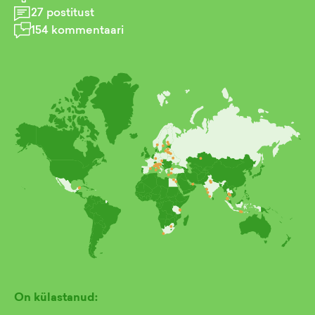
27
postitust
154
kommentaari
On külastanud: