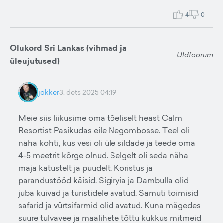
4
0
Olukord Sri Lankas (vihmad ja
Üldfoorum
üleujutused)
jokker
3. dets 2025 04:19
Meie siis liikusime oma tõeliselt heast Calm
Resortist Pasikudas eile Negombosse. Teel oli
näha kohti, kus vesi oli üle sildade ja teede oma
4-5 meetrit kõrge olnud. Selgelt oli seda näha
maja katustelt ja puudelt. Koristus ja
parandustööd käisid. Sigiryia ja Dambulla olid
juba kuivad ja turistidele avatud. Samuti toimisid
safarid ja vürtsifarmid olid avatud. Kuna mägedes
suure tulvavee ja maalihete tõttu kukkus mitmeid