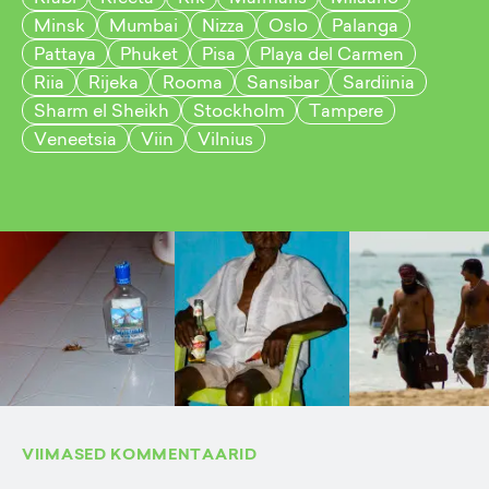
Minsk
Mumbai
Nizza
Oslo
Palanga
Pattaya
Phuket
Pisa
Playa del Carmen
Riia
Rijeka
Rooma
Sansibar
Sardiinia
Sharm el Sheikh
Stockholm
Tampere
Veneetsia
Viin
Vilnius
VIIMASED KOMMENTAARID