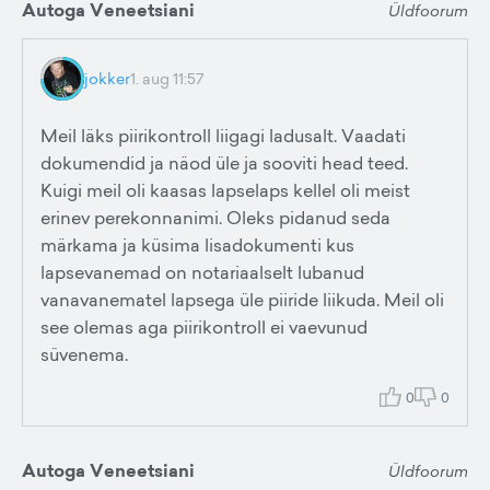
Autoga Veneetsiani
Üldfoorum
jokker
1. aug 11:57
Meil läks piirikontroll liigagi ladusalt. Vaadati
dokumendid ja näod üle ja sooviti head teed.
Kuigi meil oli kaasas lapselaps kellel oli meist
erinev perekonnanimi. Oleks pidanud seda
märkama ja küsima lisadokumenti kus
lapsevanemad on notariaalselt lubanud
vanavanematel lapsega üle piiride liikuda. Meil oli
see olemas aga piirikontroll ei vaevunud
süvenema.
0
0
Autoga Veneetsiani
Üldfoorum