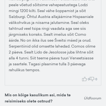
peale võetud sõitsime vahepeatustega Lodzi
mingi 1200 kilti. Seal vähe šoppamist ja sõit
Salzburgi. Õhtul Austria allajäämine Hispaaniale
välikohvikus ja niisama jalutamine. Seal oleks
tahtnud veel tsipa ringi vaadata aga see siis
järgmiseks korraks. Sealt imeilus sõit Como
äärde. No on ikka ilus see Šveitsi mäed ja orud.
Serpentiinid olid omaette lahedad. Comos olime
2 päeva. Sealt Lido de Jesolosse juba lihtne sõit
alla 4 tunni. Siit teeme päeva tuuri Veneetsiasse
ja saartele. Tagasi plaanime tulla 3 päevaga
rahulikus tempos.
0
0
Mis on kõige kasulikum asi, mida te
Üldfoorum
reisimiseks olete ostnud?