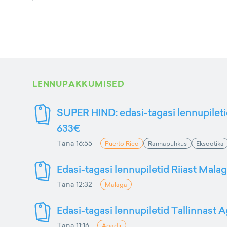
LENNUPAKKUMISED
SUPER HIND: edasi-tagasi lennupileti
633€
Täna 16:55
Puerto Rico
Rannapuhkus
Eksootika
Edasi-tagasi lennupiletid Riiast Mala
Täna 12:32
Malaga
Edasi-tagasi lennupiletid Tallinnast A
Täna 11:16
Agadir