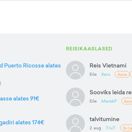
REISIKAASLASED
d Puerto Ricosse alates
Reis Vietnami
Eile
Karu
Aasia
Sooviks leida rei
gasse alates 91€
Eile
MarekP
Aasi
talvitumine
gadiri alates 174€
2. aug
TruT
Sri L