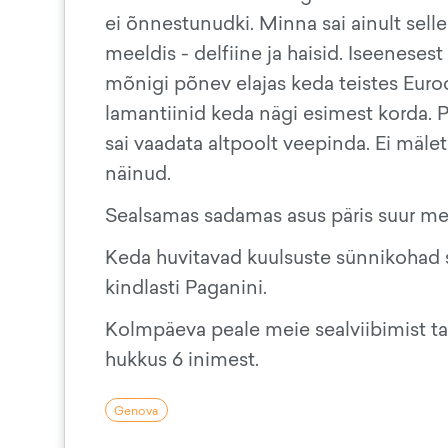
ei õnnestunudki. Minna sai ainult sell
meeldis - delfiine ja haisid. Iseeneses
mõnigi põnev elajas keda teistes Euro
lamantiinid keda nägi esimest korda. P
sai vaadata altpoolt veepinda. Ei mäl
näinud.
Sealsamas sadamas asus päris suur m
Keda huvitavad kuulsuste sünnikohad 
kindlasti Paganini.
Kolmpäeva peale meie sealviibimist ta
hukkus 6 inimest.
Genova