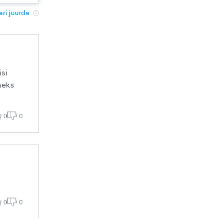
ri juurde
isi
heks
0
0
0
0