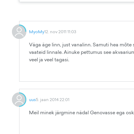
MyoMy
12. nov 2011 11:03
Väga äge linn, just vanalinn. Samuti hea mõte s
vaateid linnale. Ainuke pettumus see akvaariu
veel ja veel tagasi.
uus
5. jaan 2014 22:01
Meil minek järgmine nädal Genovasse ega osk