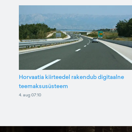
Horvaatia kiirteedel rakendub digitaalne
teemaksusüsteem
4. aug 07:10