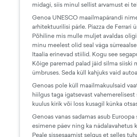
midagi, siis minul sellist arvamust ei t
Genoa UNESCO maailmapärandi nimekirj
arhitektuurilisi pärle. Piazza de Ferra
Põhiline mis mulle muljet avaldas oligi 
minu meelest olid seal väga sürreaalse
Itaalia erinevad stiilid. Kogu see sega
Kõige paremad palad jäid silma siiski 
ümbruses. Seda küll kahjuks vaid autoa
Genoas pole küll maailmakuulsaid va
hiilgus taga igatsevast vahemerelisest
kuulus kirik või loss kusagil künka otsas
Genoas vanas sadamas asub Euroopa su
esimene päev ning ka nädalavahetus ku
Peale sissesaamist selgus et selles tuh