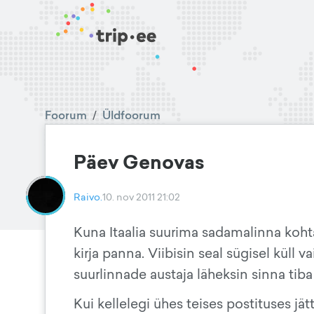
Foorum
/
Üldfoorum
Päev Genovas
Raivo.
10. nov 2011 21:02
Kuna Itaalia suurima sadamalinna koh
kirja panna. Viibisin seal sügisel küll 
suurlinnade austaja läheksin sinna tib
Kui kellelegi ühes teises postituses jä