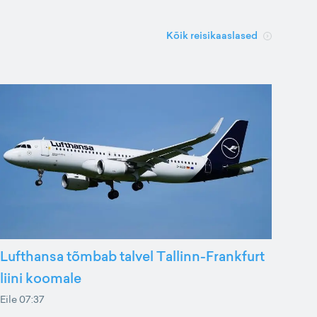
Kõik reisikaaslased
Lufthansa tõmbab talvel Tallinn-Frankfurt
liini koomale
Eile 07:37