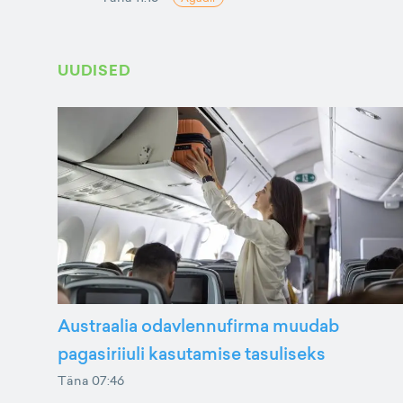
UUDISED
Austraalia odavlennufirma muudab
pagasiriiuli kasutamise tasuliseks
Täna 07:46