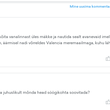
Mine uusima kommentaa
õita vanalinnast üles mäkke ja nautida sealt avanevaid imel
m, äärmisel nadi võrreldes Valencia meremaailmaga, kuhu lä
a juhuslikult mõnda head söögikohta soovitada?