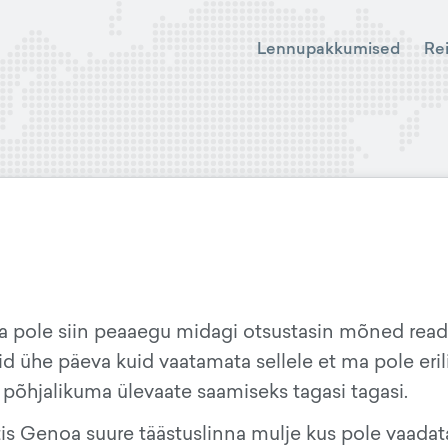
Lennupakkumised
Re
ta pole siin peaaegu midagi otsustasin mõned read
vaid ühe päeva kuid vaatamata sellele et ma pole eri
a põhjalikuma ülevaate saamiseks tagasi tagasi.
ttis Genoa suure täästuslinna mulje kus pole vaadat