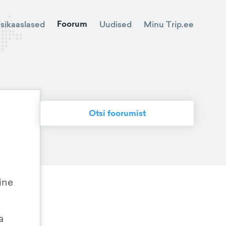
Foorum
Minu Trip.ee
isikaaslased
Uudised
Otsi foorumist
line
a