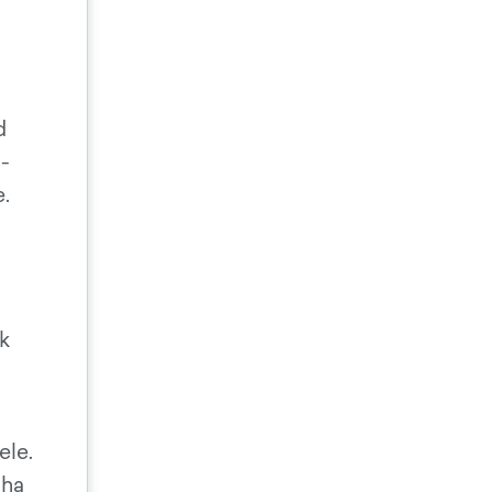
d
a-
e.
ik
ele.
äha