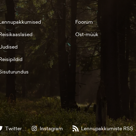
Lennupakkumised
Foorum
Reisikaaslased
Ost-müük
Uudised
Reisipildid
Sisuturundus
Twitter
Instagram
Lennupakkumiste RSS