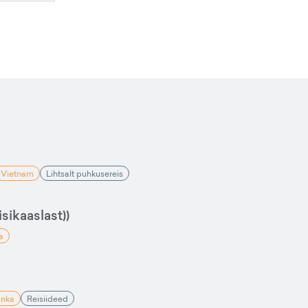
Vietnam
Lihtsalt puhkusereis
sikaaslast))
a
anka
Reisiideed