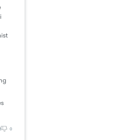
e
i
ist
ing
es
2
0