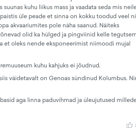
es suunas kuhu liikus mass ja vaadata seda mis neil
t paistis üle peade et sinna on kokku toodud veel ni
opa akvaariumites pole näha saanud. Näiteks
õnevad olid ka hülged ja pingviinid kelle tegutsem
eta et oleks nende eksponeerimist niimoodi mujal
eremuuseum kuhu kahjuks ei jõudnud.
siis väidetavalt on Genoas sündinud Kolumbus. N
basid aga linna paduvihmad ja üleujutused milled