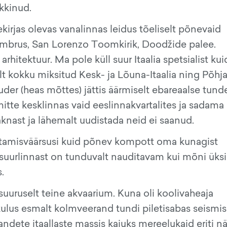
ekkinud.
as olevas vanalinnas leidus tõeliselt põnevaid
ri ümbrus, San Lorenzo Toomkirik, Doodžide palee.
arhitektuur. Ma pole küll suur Itaalia spetsialist kui
lt kokku miksitud Kesk- ja Lõuna-Itaalia ning Põhj
puder (heas mõttes) jättis äärmiselt ebareaalse tund
mitte kesklinnas vaid eeslinnakvartalites ja sadama
knast ja lähemalt uudistada neid ei saanud.
atamisväärsusi kuid põnev kompott oma kunagist
 suurlinnast on tunduvalt nauditavam kui mõni üks
.
uruselt teine akvaarium. Kuna oli koolivaheaja
lus esmalt kolmveerand tundi piletisabas seismis
andete itaallaste massis kajuks mereelukaid eriti n