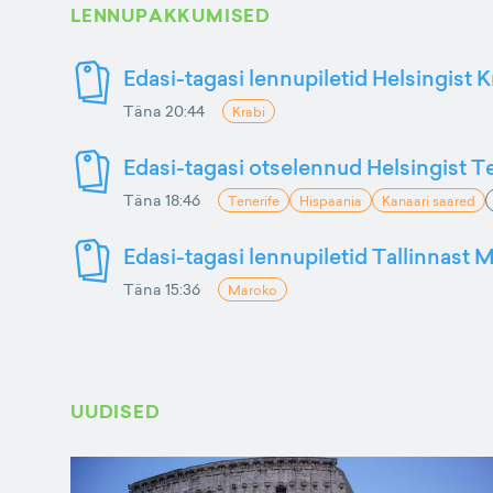
LENNUPAKKUMISED
Edasi-tagasi lennupiletid Helsingist K
Täna 20:44
Krabi
Edasi-tagasi otselennud Helsingist Te
Täna 18:46
Tenerife
Hispaania
Kanaari saared
Edasi-tagasi lennupiletid Tallinnast M
Täna 15:36
Maroko
UUDISED