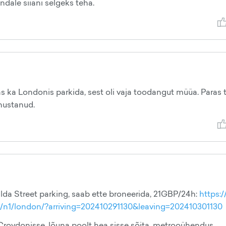
ndale siiani selgeks teha.
 ka Londonis parkida, sest oli vaja toodangut müüa. Paras t
anustanud.
lda Street parking, saab ette broneerida, 21GBP/24h:
https:/
et/n1/london/?arriving=202410291130&leaving=202410301130
 Croydonisse, lõuna poolt hea sisse sõita, metrooühendus