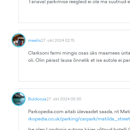
Tänaval parkimise reegleid ei ole ma suutnud e
meelis
27. okt 2024 02:15
Clarksoni farmi mingis osas üks maamees üritas
oli. Olin pärast lausa õnnelik et ise autole ei p
Buldooza
27. okt 2024 05:30
Parkopedia.com aitab ülevaadet saada, nt Mati
rkopedia.co.uk/parking/carpark/matilda_stre
Ise olen Londonis autoga käies võtnud hotelli