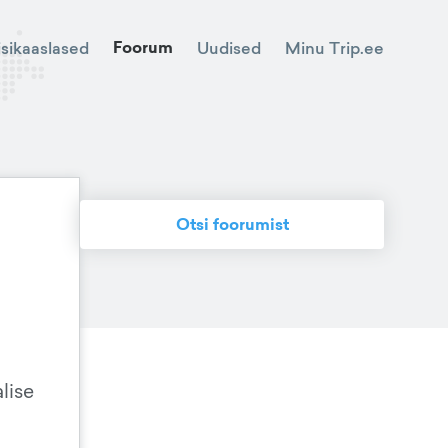
Foorum
Minu Trip.ee
isikaaslased
Uudised
Otsi foorumist
lise