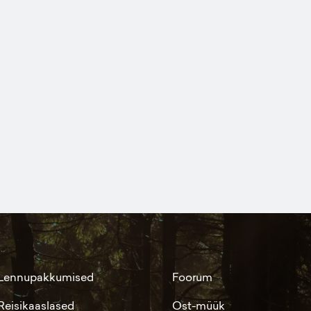
Lennupakkumised
Foorum
Reisikaaslased
Ost-müük