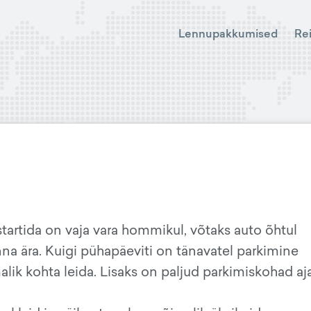
Lennupakkumised
Re
tartida on vaja vara hommikul, võtaks auto õhtul
nna ära. Kuigi pühapäeviti on tänavatel parkimine
malik kohta leida. Lisaks on paljud parkimiskohad aja