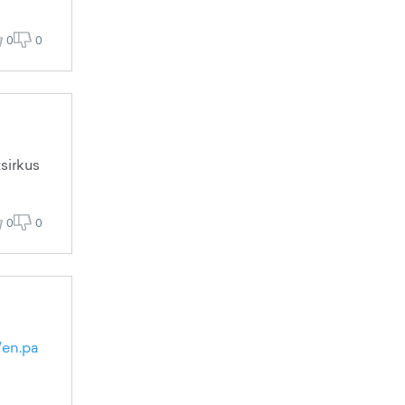
0
0
sirkus
0
0
/en.pa