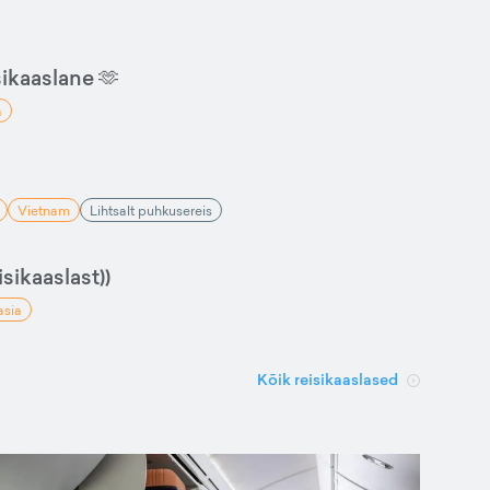
sikaaslane 🫶
a
Vietnam
Lihtsalt puhkusereis
sikaaslast))
asia
Kõik reisikaaslased