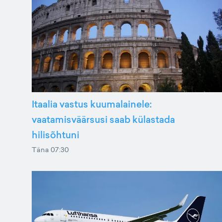
Itaalia vastus kuumalainele:
vaatamisväärsusi saab külastada
hilisõhtuni
Täna 07:30