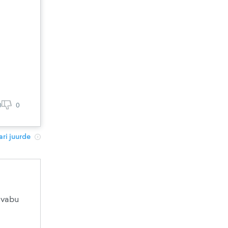
0
0
ri juurde
 vabu