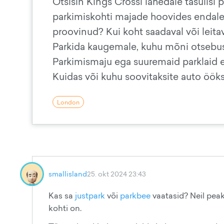
Otsisin Kings Crossi lähedale tasulisi p
parkimiskohti majade hoovides endale k
proovinud? Kui koht saadaval või leitav 
Parkida kaugemale, kuhu mõni otsebus
Parkimismaju ega suuremaid parklaid e
Kuidas või kuhu soovitaksite auto öök
London
smallisland
25. okt 2024 23:43
Kas sa
justpark
või
parkbee
vaatasid? Neil peak
kohti on.