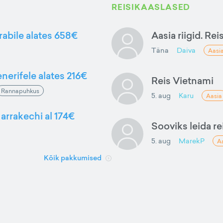
REISIKAASLASED
rabile alates 658€
Aasia riigid. Rei
Täna
Daiva
Aasi
nerifele alates 216€
Reis Vietnami
Rannapuhkus
5. aug
Karu
Aasia
arrakechi al 174€
Sooviks leida rei
5. aug
MarekP
A
Kõik pakkumised