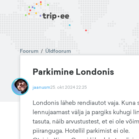
Foorum
/
Üldfoorum
Parkimine Londonis
jaanusm
25. okt 2024 22:25
Londonis läheb rendiautot vaja. Kuna s
lennujaamast välja ja pargiks kuhugi li
tasuta, näib arvustustest, et ei ole või
piiranguga. Hotellil parkimist ei ole.