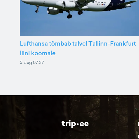
Lufthansa tõmbab talvel Tallinn-Frankfurt
liini koomale
5. aug 07:37