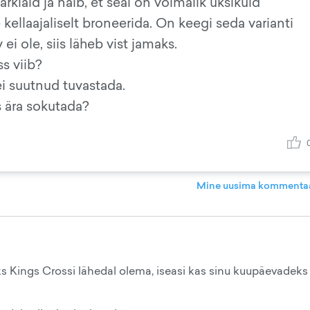
arklaid ja näib, et seal on võimalik üksikuid
ellaajaliselt broneerida. On keegi seda varianti
ei ole, siis läheb vist jamaks.
s viib?
i suutnud tuvastada.
s ära sokutada?
Mine uusima kommentaa
s Kings Crossi lähedal olema, iseasi kas sinu kuupäevadeks