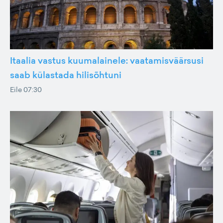
Itaalia vastus kuumalainele: vaatamisväärsusi
saab külastada hilisõhtuni
Eile 07:30