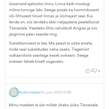
ilusamaid ajaloolisi linnu. Linna käib muidugi
mõne tunniga läbi. Seega piisab ka hommikusest
või õhtusest tiirust linnas ja öömajast seal. Kui
lende on, siis lendaks äkki neljapäeva pealelõunal
Terceirale. Veedaks õhtu rahulikult Angras ja siis
järgmine päev saarele ring.
Sukeldumisest ei tea. Ma peast ei oska arvata,
mida seal sukeldudes näha saaks. Tegemist
vulkaaniliste saartega keset ookeani. Seega
ookean läheb kiirelt sügavaks.
1
0
Andromeeda
24. juuni 2022 01:58
Minu meelest ei ole mõtet üheks ööks Terceirale