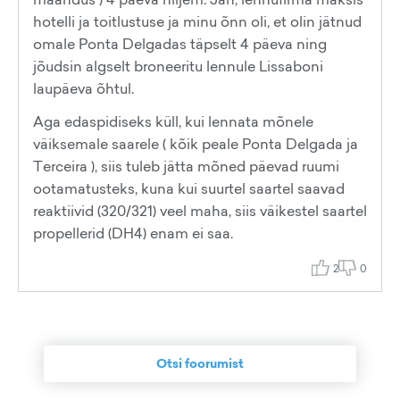
hotelli ja toitlustuse ja minu õnn oli, et olin jätnud
omale Ponta Delgadas täpselt 4 päeva ning
jõudsin algselt broneeritu lennule Lissaboni
laupäeva õhtul.
Aga edaspidiseks küll, kui lennata mõnele
väiksemale saarele ( kõik peale Ponta Delgada ja
Terceira ), siis tuleb jätta mõned päevad ruumi
ootamatusteks, kuna kui suurtel saartel saavad
reaktiivid (320/321) veel maha, siis väikestel saartel
propellerid (DH4) enam ei saa.
2
0
Otsi foorumist