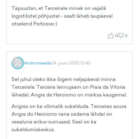
Täpsustan, et Terceirale minek on vajalik
logistilistel pôhjustel - sealt läheb laupäeval
otselend Portosse :)
0
0
Andromeeda
24. juuni 2022 12:43
Sel juhul oleks ikka õigem neljapäeval minna
Terceirale. Terceira lennujaam on Praia da Vitoria
lähedal. Angra de Heroismo on märksa kaugemal.
Angras on ka võimalik sukelduda. Terceiras asuva
Angra do Heroismo vana sadama lähdal on
veealune ankur-surnuaed. Seal on ka
sukeldumiskeskus.