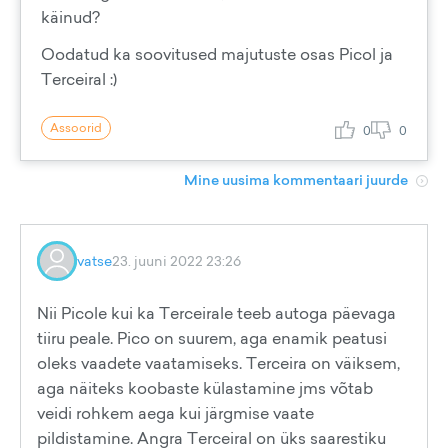
käinud?
Oodatud ka soovitused majutuste osas Picol ja
Terceiral :)
Assoorid
0
0
Mine uusima kommentaari juurde
vatse
23. juuni 2022 23:26
Nii Picole kui ka Terceirale teeb autoga päevaga
tiiru peale. Pico on suurem, aga enamik peatusi
oleks vaadete vaatamiseks. Terceira on väiksem,
aga näiteks koobaste külastamine jms võtab
veidi rohkem aega kui järgmise vaate
pildistamine. Angra Terceiral on üks saarestiku