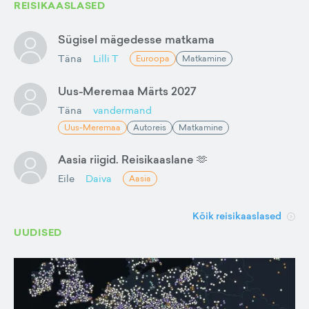
REISIKAASLASED
Sügisel mägedesse matkama
Täna
Lilli T
Euroopa
Matkamine
Uus-Meremaa Märts 2027
Täna
vandermand
Uus-Meremaa
Autoreis
Matkamine
Aasia riigid. Reisikaaslane 🫶
Eile
Daiva
Aasia
Kõik reisikaaslased
UUDISED