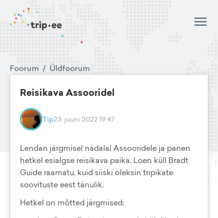
Foorum
/
Üldfoorum
Reisikava Assooridel
Tip
23. juuni 2022 19:47
Lendan järgmisel nädalal Assooridele ja panen
hetkel esialgse reisikava paika. Loen küll Bradt
Guide raamatu, kuid siiski oleksin tripikate
soovituste eest tänulik.
Hetkel on mõtted järgmised: