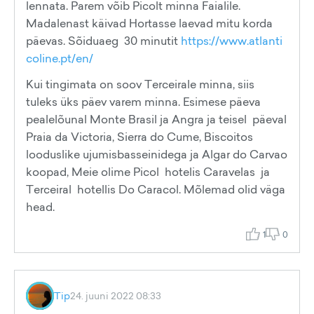
lennata. Parem võib Picolt minna Faialile.
Madalenast käivad Hortasse laevad mitu korda
päevas. Sõiduaeg 30 minutit
https://www.atlanti
coline.pt/en/
Kui tingimata on soov Terceirale minna, siis
tuleks üks päev varem minna. Esimese päeva
pealelõunal Monte Brasil ja Angra ja teisel päeval
Praia da Victoria, Sierra do Cume, Biscoitos
looduslike ujumisbasseinidega ja Algar do Carvao
koopad, Meie olime Picol hotelis Caravelas ja
Terceiral hotellis Do Caracol. Mõlemad olid väga
head.
1
0
Tip
24. juuni 2022 08:33