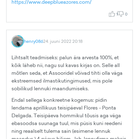
https://www.deepblueazores.com/
1
0
henry086
24. juuni 2022 20:18
Lihtsalt teadmiseks: palun ära arvesta 100%, et
kõik läheb nii, nagu sul kavas kirjas on. Selle all
mõtlen seda, et Assooridel võivad tihti olla väga
ekstreemsed ilmastikutingimused, mis pole
sobilikud lennuki maandumiseks.
Endal sellega konkreetne kogemus: pidin
lendama aprillikuus teisipäeval Flores - Ponta
Delgada. Teisipäeva hommikul tõusis aga väga
ebasoodsa suunaga tuul, mis püsis kuni reedeni
ning reaalselt tulema sain (esimene lennuk
maandus ) 4 päeva hiljem. Jah, lennufirma maksis