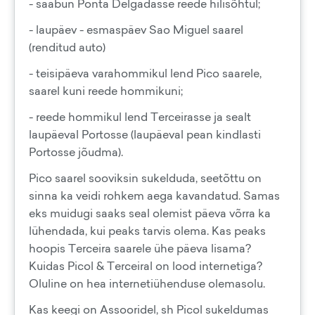
- saabun Ponta Delgadasse reede hilisõhtul;
- laupäev - esmaspäev Sao Miguel saarel
(renditud auto)
- teisipäeva varahommikul lend Pico saarele,
saarel kuni reede hommikuni;
- reede hommikul lend Terceirasse ja sealt
laupäeval Portosse (laupäeval pean kindlasti
Portosse jõudma).
Pico saarel sooviksin sukelduda, seetõttu on
sinna ka veidi rohkem aega kavandatud. Samas
eks muidugi saaks seal olemist päeva võrra ka
lühendada, kui peaks tarvis olema. Kas peaks
hoopis Terceira saarele ühe päeva lisama?
Kuidas Picol & Terceiral on lood internetiga?
Oluline on hea internetiühenduse olemasolu.
Kas keegi on Assooridel, sh Picol sukeldumas