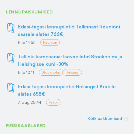
LENNUPAKKUMISED
Edasi-tagasi lennupiletid Tallinnast Réunioni
saarele alates 766€
Eile 14:55
Reunion
Tallinki kampaania: laevapiletid Stockholmi ja
Helsingisse kuni -30%
Eile 10:11
Stockholm
Helsingi
Edasi-tagasi lennupiletid Helsingist Krabile
alates 658€
7. aug 20:44
Krabi
Kõik pakkumised
REISIKAASLASED