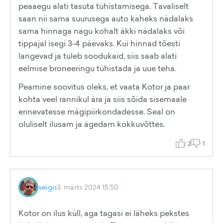
peaaegu alati tasuta tühistamisega. Tavaliselt
saan nii sama suurusega auto kaheks nädalaks
sama hinnaga nagu kohalt äkki nädalaks või
tippajal isegi 3-4 päevaks. Kui hinnad tõesti
langevad ja tuleb soodukaid, siis saab alati
eelmise broneeringu tühistada ja uue teha.
Peamine soovitus oleks, et vaata Kotor ja paar
kohta veel rannikul ära ja siis sõida sisemaale
erinevatesse mägipiirkondadesse. Seal on
oluliselt ilusam ja ägedam kokkuvõttes.
2
1
veigo
3. märts 2024 15:50
Kotor on ilus küll, aga tagasi ei läheks pekstes