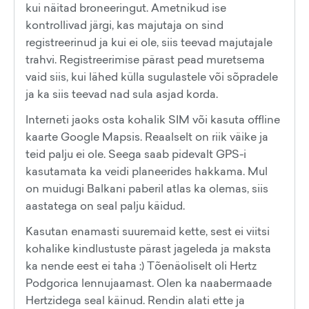
kui näitad broneeringut. Ametnikud ise
kontrollivad järgi, kas majutaja on sind
registreerinud ja kui ei ole, siis teevad majutajale
trahvi. Registreerimise pärast pead muretsema
vaid siis, kui lähed külla sugulastele või sõpradele
ja ka siis teevad nad sula asjad korda.
Interneti jaoks osta kohalik SIM või kasuta offline
kaarte Google Mapsis. Reaalselt on riik väike ja
teid palju ei ole. Seega saab pidevalt GPS-i
kasutamata ka veidi planeerides hakkama. Mul
on muidugi Balkani paberil atlas ka olemas, siis
aastatega on seal palju käidud.
Kasutan enamasti suuremaid kette, sest ei viitsi
kohalike kindlustuste pärast jageleda ja maksta
ka nende eest ei taha :) Tõenäoliselt oli Hertz
Podgorica lennujaamast. Olen ka naabermaade
Hertzidega seal käinud. Rendin alati ette ja