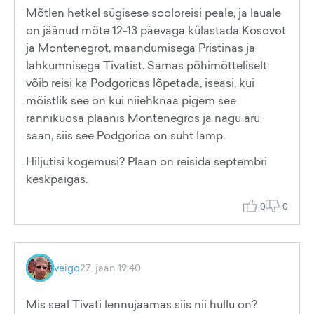
Mõtlen hetkel sügisese sooloreisi peale, ja lauale
on jäänud mõte 12-13 päevaga külastada Kosovot
ja Montenegrot, maandumisega Pristinas ja
lahkumnisega Tivatist. Samas põhimõtteliselt
võib reisi ka Podgoricas lõpetada, iseasi, kui
mõistlik see on kui niiehknaa pigem see
rannikuosa plaanis Montenegros ja nagu aru
saan, siis see Podgorica on suht lamp.
Hiljutisi kogemusi? Plaan on reisida septembri
keskpaigas.
0
0
veigo
27. jaan 19:40
Mis seal Tivati lennujaamas siis nii hullu on?