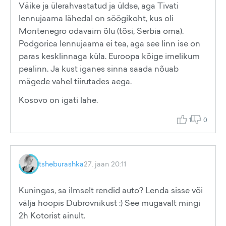
Väike ja ülerahvastatud ja üldse, aga Tivati
lennujaama lähedal on söögikoht, kus oli
Montenegro odavaim õlu (tõsi, Serbia oma).
Podgorica lennujaama ei tea, aga see linn ise on
paras kesklinnaga küla. Euroopa kõige imelikum
pealinn. Ja kust iganes sinna saada nõuab
mägede vahel tiirutades aega.
Kosovo on igati lahe.
1
0
tsheburashka
27. jaan 20:11
Kuningas, sa ilmselt rendid auto? Lenda sisse või
välja hoopis Dubrovnikust :) See mugavalt mingi
2h Kotorist ainult.