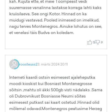
kah. Kujuta ette, et meie Toompeast veidi
suuremasse vanalinna lastakse korraga lahti kaks
kruiisilaeva. See ongi Kotor. Hinnad on ka
muidugi vastavad. Pooled inimesed on imelikud,
nagu terves Montenegros. Ainuke lohutus on see,
et venelasi täis Budva on koledam.
5
9
roosteuss2
3. märts 2024 20:11
Interneti kaardi ostsin esimesest ajaleheputka
moodi kioskist kui Bosniast Montenegrosse
sõitsin ,mahtu oli äkki 500gb visti nädalaks .Sama
oli Dubrovnikust Bosniasse Neumi sõites
esimesest putkast sai kaart ostetud .Hinnad olid
mõlemal odavad.Montenegros peatusime Herzeg