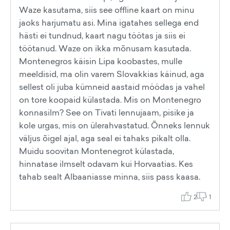
Waze kasutama, siis see offline kaart on minu
jaoks harjumatu asi. Mina igatahes sellega end
hästi ei tundnud, kaart nagu töötas ja siis ei
töötanud. Waze on ikka mõnusam kasutada.
Montenegros käisin Lipa koobastes, mulle
meeldisid, ma olin varem Slovakkias käinud, aga
sellest oli juba kümneid aastaid möödas ja vahel
on tore koopaid külastada. Mis on Montenegro
konnasilm? See on Tivati lennujaam, pisike ja
kole urgas, mis on ülerahvastatud. Õnneks lennuk
väljus õigel ajal, aga seal ei tahaks pikalt olla.
Muidu soovitan Montenegrot külastada,
hinnatase ilmselt odavam kui Horvaatias. Kes
tahab sealt Albaaniasse minna, siis pass kaasa.
2
1