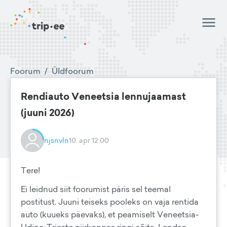
Foorum
/
Üldfoorum
Rendiauto Veneetsia lennujaamast
(juuni 2026)
njsnvln
10. apr 12:00
Tere!
Ei leidnud siit foorumist päris sel teemal
postitust. Juuni teiseks pooleks on vaja rentida
auto (kuueks päevaks), et peamiselt Veneetsia-