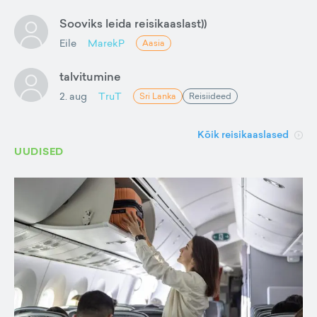
Sooviks leida reisikaaslast))
Eile
MarekP
Aasia
talvitumine
2. aug
TruT
Sri Lanka
Reisiideed
Kõik reisikaaslased
UUDISED