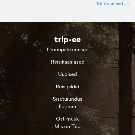
Kõik uudised
Lennupakkumised
Reisikaaslased
Uudised
Reisipildid
Sisuturundus
Foorum
Ost-müük
Mis on Trip