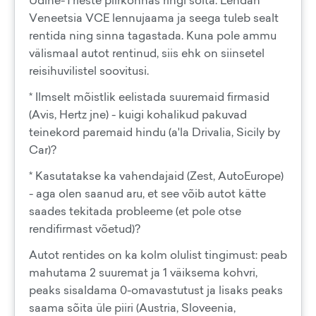
Udine-Trieste piirkonnas ringi sõita. Lendan
Veneetsia VCE lennujaama ja seega tuleb sealt
rentida ning sinna tagastada. Kuna pole ammu
välismaal autot rentinud, siis ehk on siinsetel
reisihuvilistel soovitusi.
* Ilmselt mõistlik eelistada suuremaid firmasid
(Avis, Hertz jne) - kuigi kohalikud pakuvad
teinekord paremaid hindu (a'la Drivalia, Sicily by
Car)?
* Kasutatakse ka vahendajaid (Zest, AutoEurope)
- aga olen saanud aru, et see võib autot kätte
saades tekitada probleeme (et pole otse
rendifirmast võetud)?
Autot rentides on ka kolm olulist tingimust: peab
mahutama 2 suuremat ja 1 väiksema kohvri,
peaks sisaldama 0-omavastutust ja lisaks peaks
saama sõita üle piiri (Austria, Sloveenia,