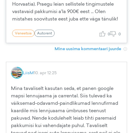
Horvaatia). Praegu leian sellistele tingimustele
vastavaid pakkumisi a'la 900€ eest ... Olen
mistahes soovituste eest juba ette väga tänulik!
Veneetsia
Autorent
0
0
Mine uusima kommentaari juurde
LiisM
10. apr 12:25
Mina tavaliselt kasutan seda, et panen google
mapsi lennujaama ja carrental. Siis tulevad ka
väiksemad-odavamd-paindlikumad lennufirmad
kaardile mis lennjuaama ümbruses teenust
pakuvad. Nende kodulehelt leiab tihti paremaid
pakkumisi kui vahendajate puhul. Tavaliselt
toovad nad isegi auto lennujaama, sest neil ei ole