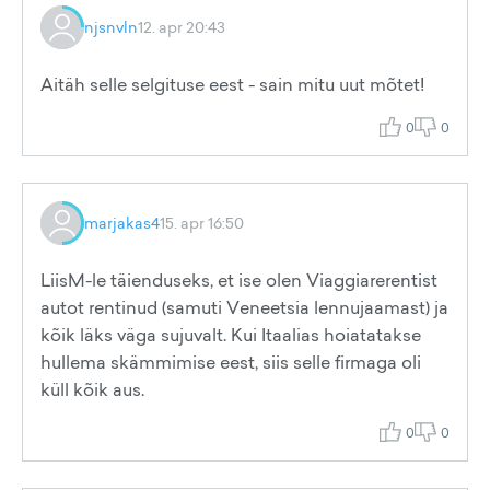
njsnvln
12. apr 20:43
Aitäh selle selgituse eest - sain mitu uut mõtet!
0
0
marjakas4
15. apr 16:50
LiisM-le täienduseks, et ise olen Viaggiarerentist
autot rentinud (samuti Veneetsia lennujaamast) ja
kõik läks väga sujuvalt. Kui Itaalias hoiatatakse
hullema skämmimise eest, siis selle firmaga oli
küll kõik aus.
0
0