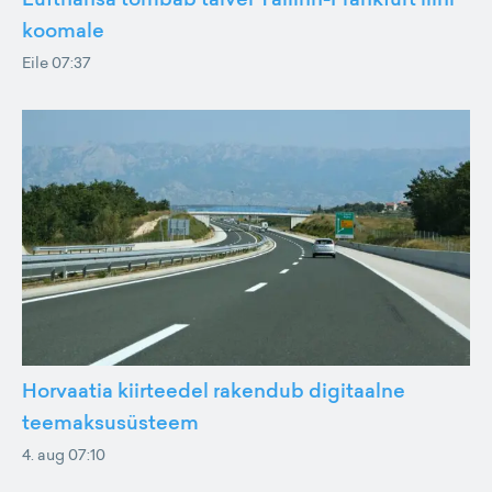
koomale
Eile 07:37
Horvaatia kiirteedel rakendub digitaalne
teemaksusüsteem
4. aug 07:10