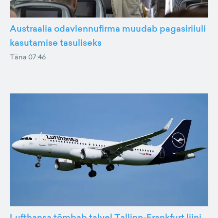
Austraalia odavlennufirma muudab pagasiriiuli
kasutamise tasuliseks
Täna 07:46
Lufthansa tõmbab talvel Tallinn-Frankfurt liini