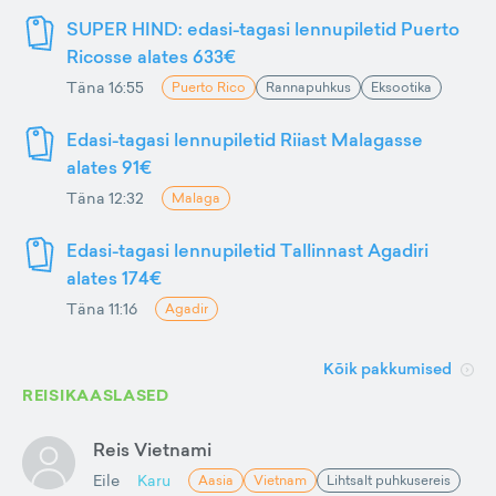
SUPER HIND: edasi-tagasi lennupiletid Puerto
Ricosse alates 633€
Täna 16:55
Puerto Rico
Rannapuhkus
Eksootika
Edasi-tagasi lennupiletid Riiast Malagasse
alates 91€
Täna 12:32
Malaga
Edasi-tagasi lennupiletid Tallinnast Agadiri
alates 174€
Täna 11:16
Agadir
Kõik pakkumised
REISIKAASLASED
Reis Vietnami
Eile
Karu
Aasia
Vietnam
Lihtsalt puhkusereis