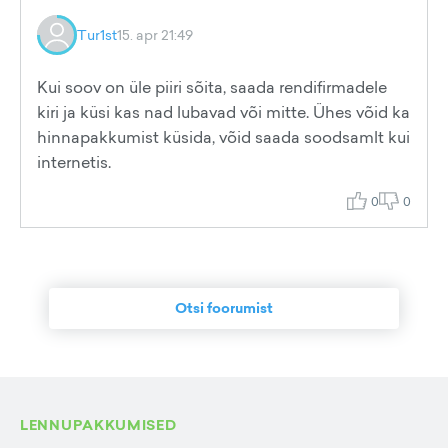
Tur1st
15. apr 21:49
Kui soov on üle piiri sõita, saada rendifirmadele
kiri ja küsi kas nad lubavad või mitte. Ühes võid ka
hinnapakkumist küsida, võid saada soodsamlt kui
internetis.
0
0
Otsi foorumist
LENNUPAKKUMISED