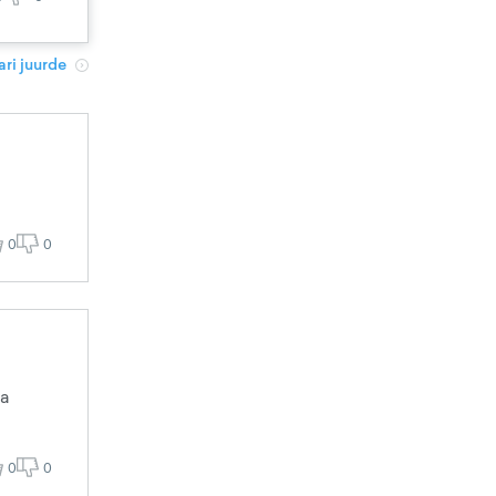
ri juurde
0
0
ja
0
0