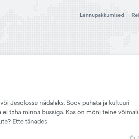
Lennupakkumised
Re
 või Jesolosse nädalaks. Soov puhata ja kultuuri
na ei taha minna bussiga. Kas on mõni teine võimal
te? Ette tänades