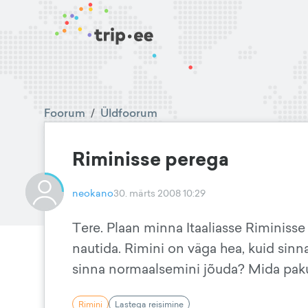
Foorum
/
Üldfoorum
Riminisse perega
neokano
30. märts 2008 10:29
Tere. Plaan minna Itaaliasse Riminisse
nautida. Rimini on väga hea, kuid sin
sinna normaalsemini jõuda? Mida paku
Rimini
Lastega reisimine