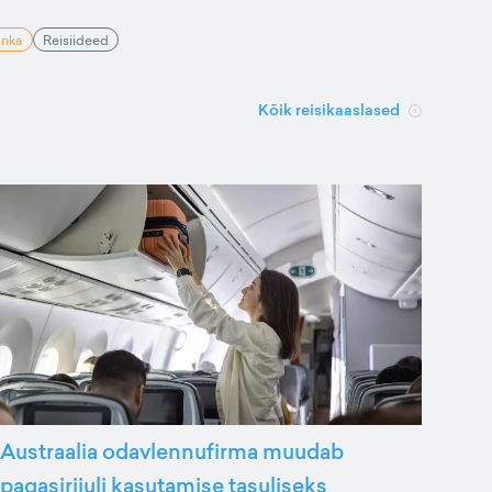
anka
Reisiideed
Kõik reisikaaslased
Austraalia odavlennufirma muudab
pagasiriiuli kasutamise tasuliseks