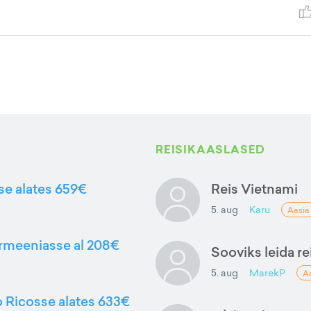
REISIKAASLASED
sse alates 659€
Reis Vietnami
5. aug
Karu
Aasia
Armeeniasse al 208€
Sooviks leida rei
5. aug
MarekP
A
to Ricosse alates 633€