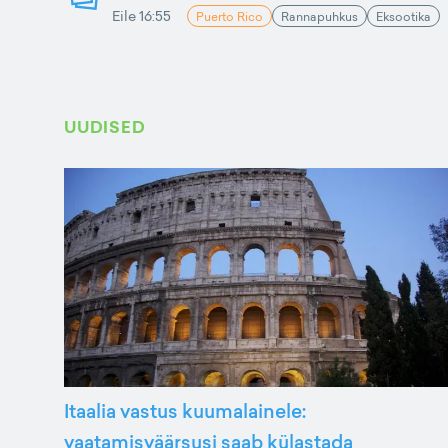
Eile 16:55
Puerto Rico
Rannapuhkus
Eksootika
UUDISED
Itaalia vastus kuumalainele:
vaatamisväärsusi saab külastada