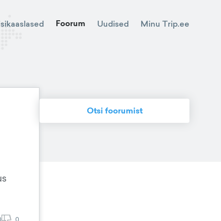
Foorum
Minu Trip.ee
isikaaslased
Uudised
Otsi foorumist
us
0
0