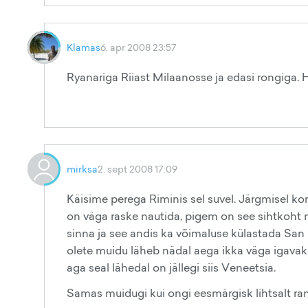
Klamas
6. apr 2008 23:57
Ryanariga Riiast Milaanosse ja edasi rongiga. H
mirksa
2. sept 2008 17:09
Käisime perega Riminis sel suvel. Järgmisel kor
on väga raske nautida, pigem on see sihtkoht 
sinna ja see andis ka võimaluse külastada San 
olete muidu läheb nädal aega ikka väga igavaks
aga seal lähedal on jällegi siis Veneetsia.
Samas muidugi kui ongi eesmärgisk lihtsalt ran