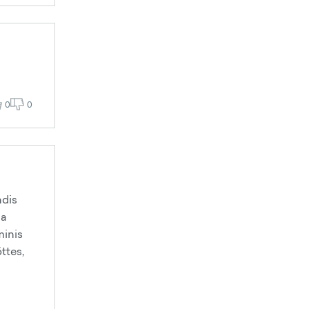
0
0
ndis
ga
minis
ttes,