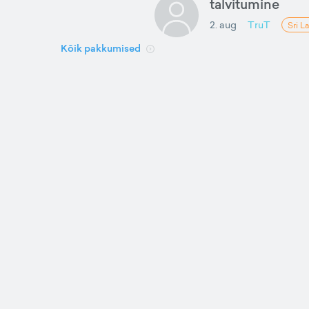
talvitumine
2. aug
TruT
Sri L
Kõik pakkumised