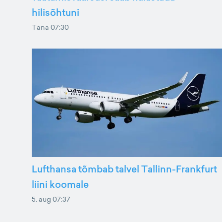
hilisõhtuni
Täna 07:30
Lufthansa tõmbab talvel Tallinn-Frankfurt
liini koomale
5. aug 07:37