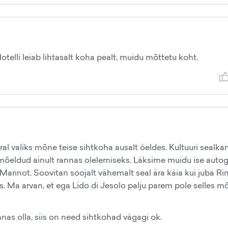
otelli leiab lihtasalt koha pealt, muidu mõttetu koht.
ral valiks mõne teise sihtkoha ausalt öeldes. Kultuuri sealka
mõeldud ainult rannas olelemiseks. Läksime muidu ise auto
Marinot. Soovitan soojalt vähemalt seal ära käia kui juba Ri
. Ma arvan, et ega Lido di Jesolo palju parem pole selles mõ
nas olla, siis on need sihtkohad vägagi ok.