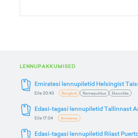
LENNUPAKKUMISED
Emiratesi lennupiletid Helsingist Tai
Eile 20:43
Bangkok
Rannapuhkus
Eksootika
Edasi-tagasi lennupiletid Tallinnast 
Eile 17:04
Armeenia
Edasi-tagasi lennupiletid Riiast Puer