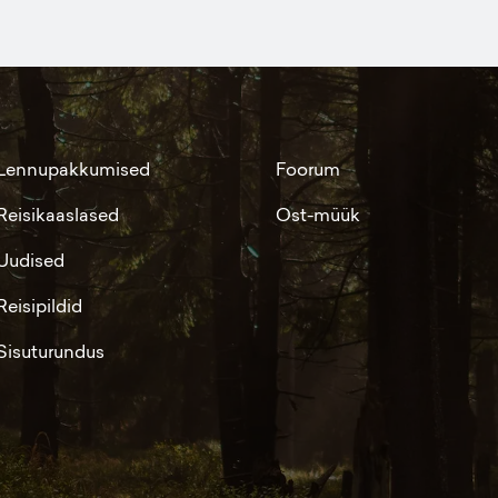
Lennupakkumised
Foorum
Reisikaaslased
Ost-müük
Uudised
Reisipildid
Sisuturundus