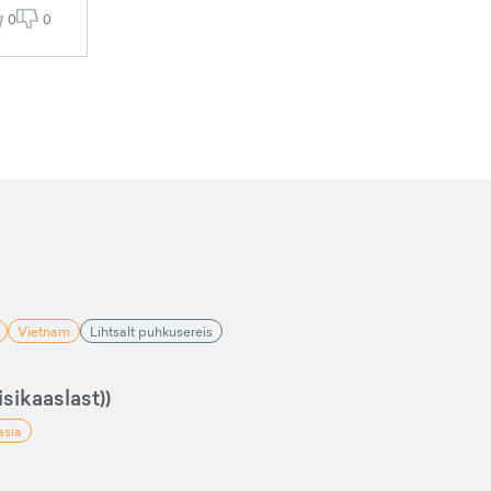
0
0
Vietnam
Lihtsalt puhkusereis
sikaaslast))
asia