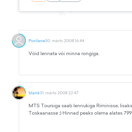
Porilane
30. märts 2008 16:44
Vöid lennata vöi minna rongiga.
blank
31. märts 2008 22:47
MTS Toursiga saab lennukiga Riminisse, lisaks
Toskaanasse ;) Hinnad peaks olema alates 799