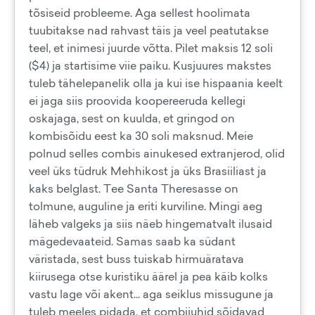
tõsiseid probleeme. Aga sellest hoolimata
tuubitakse nad rahvast täis ja veel peatutakse
teel, et inimesi juurde võtta. Pilet maksis 12 soli
($4) ja startisime viie paiku. Kusjuures makstes
tuleb tähelepanelik olla ja kui ise hispaania keelt
ei jaga siis proovida koopereeruda kellegi
oskajaga, sest on kuulda, et gringod on
kombisõidu eest ka 30 soli maksnud. Meie
polnud selles combis ainukesed extranjerod, olid
veel üks tüdruk Mehhikost ja üks Brasiiliast ja
kaks belglast. Tee Santa Theresasse on
tolmune, auguline ja eriti kurviline. Mingi aeg
läheb valgeks ja siis näeb hingematvalt ilusaid
mägedevaateid. Samas saab ka südant
väristada, sest buss tuiskab hirmuäratava
kiirusega otse kuristiku äärel ja pea käib kolks
vastu lage või akent... aga seiklus missugune ja
tuleb meeles pidada, et combijuhid sõidavad