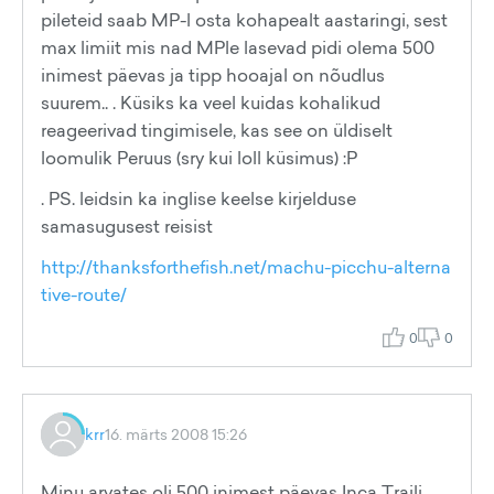
pileteid saab MP-l osta kohapealt aastaringi, sest
max limiit mis nad MPle lasevad pidi olema 500
inimest päevas ja tipp hooajal on nõudlus
suurem.. . Küsiks ka veel kuidas kohalikud
reageerivad tingimisele, kas see on üldiselt
loomulik Peruus (sry kui loll küsimus) :P
. PS. leidsin ka inglise keelse kirjelduse
samasugusest reisist
http://thanksforthefish.net/machu-picchu-alterna
tive-route/
0
0
krr
16. märts 2008 15:26
Minu arvates oli 500 inimest päevas Inca Traili