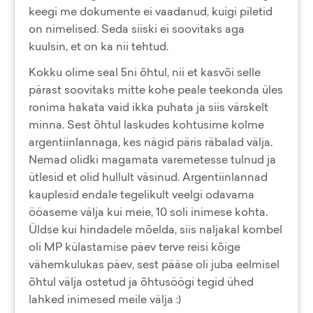
keegi me dokumente ei vaadanud, kuigi piletid
on nimelised. Seda siiski ei soovitaks aga
kuulsin, et on ka nii tehtud.
Kokku olime seal 5ni õhtul, nii et kasvõi selle
pärast soovitaks mitte kohe peale teekonda üles
ronima hakata vaid ikka puhata ja siis värskelt
minna. Sest õhtul laskudes kohtusime kolme
argentiinlannaga, kes nägid päris räbalad välja.
Nemad olidki magamata varemetesse tulnud ja
ütlesid et olid hullult väsinud. Argentiinlannad
kauplesid endale tegelikult veelgi odavama
ööaseme välja kui meie, 10 soli inimese kohta.
Üldse kui hindadele mõelda, siis naljakal kombel
oli MP külastamise päev terve reisi kõige
vähemkulukas päev, sest pääse oli juba eelmisel
õhtul välja ostetud ja õhtusöögi tegid ühed
lahked inimesed meile välja :)