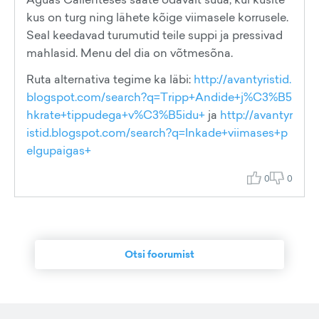
kus on turg ning lähete kõige viimasele korrusele.
Seal keedavad turumutid teile suppi ja pressivad
mahlasid. Menu del dia on võtmesõna.
Ruta alternativa tegime ka läbi:
http://avantyristid.
blogspot.com/search?q=Tripp+Andide+j%C3%B5
hkrate+tippudega+v%C3%B5idu+
ja
http://avantyr
istid.blogspot.com/search?q=Inkade+viimases+p
elgupaigas+
0
0
Otsi foorumist