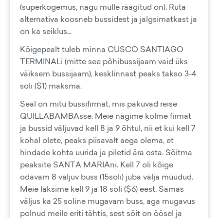
(superkogemus, nagu mulle räägitud on). Ruta
alternativa koosneb bussidest ja jalgsimatkast ja
on ka seiklus...
Kõigepealt tuleb minna CUSCO SANTIAGO
TERMINALi (mitte see põhibussijaam vaid üks
väiksem bussijaam), kesklinnast peaks takso 3-4
soli ($1) maksma.
Seal on mitu bussifirmat, mis pakuvad reise
QUILLABAMBAsse. Meie nägime kolme firmat
ja bussid väljuvad kell 8 ja 9 õhtul, nii et kui kell 7
kohal olete, peaks piisavalt aega olema, et
hindade kohta uurida ja piletid ära osta. Sõitma
peaksite SANTA MARIAni. Kell 7 oli kõige
odavam 8 väljuv buss (15soli) juba välja müüdud.
Meie läksime kell 9 ja 18 soli ($6) eest. Samas
väljus ka 25 soline mugavam buss, aga mugavus
polnud meile eriti tähtis, sest sõit on öösel ja