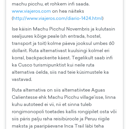
machu picchu, et rohkem infi saada.
www.viajeros.com
on hea näiteks
(
http://www.viajeros.com/diario-1424.html
)
Ise käisin Machu Picchul Novembris ja kulutasin
sealjuures kõige peale (sh entrada, hostel,
transport ja toit) kolme päeva jooksul umbes 60
dollarit. Ruta alternativast kuulsingi kolmel eri
korral, backpackerite käest. Tegelikult saab infi
ka Cusco turismipunktist kui neile ruta
alternativa öelda, siis nad teie küsimustele ka
vastavad.
Ruta alternativa on siis alternatiivtee Aguas
Calientesse ehk Machu Picchu village’isse, linna
kuhu autoteed ei vii, nii et sinna tuleb
rongimonopoli toetades kallis rongipilet osta või
siis päris palju raha reisibüroole ja Peruu riigile
maksta ja paaripäevane Inca Trail läbi teha