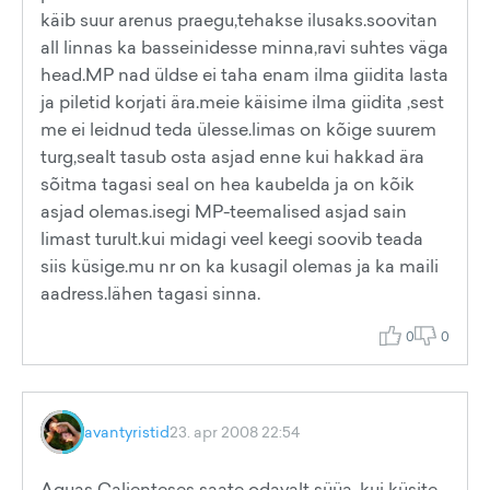
käib suur arenus praegu,tehakse ilusaks.soovitan
all linnas ka basseinidesse minna,ravi suhtes väga
head.MP nad üldse ei taha enam ilma giidita lasta
ja piletid korjati ära.meie käisime ilma giidita ,sest
me ei leidnud teda ülesse.limas on kõige suurem
turg,sealt tasub osta asjad enne kui hakkad ära
sõitma tagasi seal on hea kaubelda ja on kõik
asjad olemas.isegi MP-teemalised asjad sain
limast turult.kui midagi veel keegi soovib teada
siis küsige.mu nr on ka kusagil olemas ja ka maili
aadress.lähen tagasi sinna.
0
0
avantyristid
23. apr 2008 22:54
Aguas Calienteses saate odavalt süüa, kui küsite