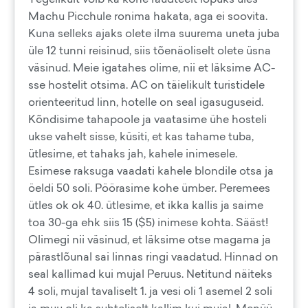
Machu Picchule ronima hakata, aga ei soovita.
Kuna selleks ajaks olete ilma suurema uneta juba
üle 12 tunni reisinud, siis tõenäoliselt olete üsna
väsinud. Meie igatahes olime, nii et läksime AC-
sse hostelit otsima. AC on täielikult turistidele
orienteeritud linn, hotelle on seal igasuguseid.
Kõndisime tahapoole ja vaatasime ühe hosteli
ukse vahelt sisse, küsiti, et kas tahame tuba,
ütlesime, et tahaks jah, kahele inimesele.
Esimese raksuga vaadati kahele blondile otsa ja
öeldi 50 soli. Pöörasime kohe ümber. Peremees
ütles ok ok 40. ütlesime, et ikka kallis ja saime
toa 30-ga ehk siis 15 ($5) inimese kohta. Sääst!
Olimegi nii väsinud, et läksime otse magama ja
pärastlõunal sai linnas ringi vaadatud. Hinnad on
seal kallimad kui mujal Peruus. Netitund näiteks
4 soli, mujal tavaliselt 1. ja vesi oli 1 asemel 2 soli