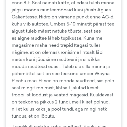
enne 8-t. Seal näidati kätte, et edasi tuleb minna
jalgsi mööda raudteerööpaid kuni jõuab Aguas
Calientesse. Hidro on viimane punkt enne AC-d,
kuhu viib autotee. Umbes 5-10 minutit pärast tee
algust tuleb mäest natuke tõusta, sest see
esialgne raudtee läheb tupikusse. Kuna me
magasime maha need trepid (tagasi tulles
nägime, et on olemas), ronisime lihtsalt läbi
metsa kuni jõudsime raudteeni ja siis ikka
mööda raudteed edasi. Tuleb üle silla minna ja
põhimõtteliselt on see teekond ümber Wayna
Picchu mäe. Et see on mööda raudteed, siis pole
seal mingit ronimist, lihtsalt jalutad keset
troopilist loodust ja vaatad mägesid. Kuuldavasti
on teekonna pikkus 2 tundi, meil kiiret polnud,
nii et kulus kaks ja pool tundi, aga mingi hetk
tundus, et on lõputu.
Tegelikult võib ka kohe raudteelt lõpuks üles