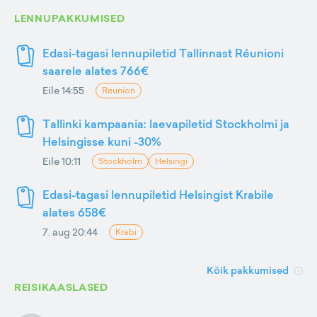
LENNUPAKKUMISED
Edasi-tagasi lennupiletid Tallinnast Réunioni
saarele alates 766€
Eile 14:55
Reunion
Tallinki kampaania: laevapiletid Stockholmi ja
Helsingisse kuni -30%
Eile 10:11
Stockholm
Helsingi
Edasi-tagasi lennupiletid Helsingist Krabile
alates 658€
7. aug 20:44
Krabi
Kõik pakkumised
REISIKAASLASED