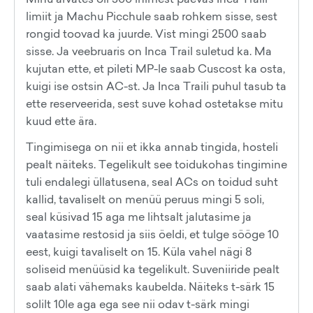
limiit ja Machu Picchule saab rohkem sisse, sest
rongid toovad ka juurde. Vist mingi 2500 saab
sisse. Ja veebruaris on Inca Trail suletud ka. Ma
kujutan ette, et pileti MP-le saab Cuscost ka osta,
kuigi ise ostsin AC-st. Ja Inca Traili puhul tasub ta
ette reserveerida, sest suve kohad ostetakse mitu
kuud ette ära.
Tingimisega on nii et ikka annab tingida, hosteli
pealt näiteks. Tegelikult see toidukohas tingimine
tuli endalegi üllatusena, seal ACs on toidud suht
kallid, tavaliselt on menüü peruus mingi 5 soli,
seal küsivad 15 aga me lihtsalt jalutasime ja
vaatasime restosid ja siis öeldi, et tulge sööge 10
eest, kuigi tavaliselt on 15. Küla vahel nägi 8
soliseid menüüsid ka tegelikult. Suveniiride pealt
saab alati vähemaks kaubelda. Näiteks t-särk 15
solilt 10le aga ega see nii odav t-särk mingi