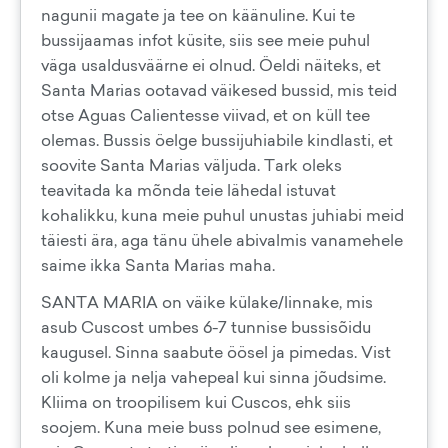
nagunii magate ja tee on käänuline. Kui te
bussijaamas infot küsite, siis see meie puhul
väga usaldusväärne ei olnud. Öeldi näiteks, et
Santa Marias ootavad väikesed bussid, mis teid
otse Aguas Calientesse viivad, et on küll tee
olemas. Bussis öelge bussijuhiabile kindlasti, et
soovite Santa Marias väljuda. Tark oleks
teavitada ka mõnda teie lähedal istuvat
kohalikku, kuna meie puhul unustas juhiabi meid
täiesti ära, aga tänu ühele abivalmis vanamehele
saime ikka Santa Marias maha.
SANTA MARIA on väike külake/linnake, mis
asub Cuscost umbes 6-7 tunnise bussisõidu
kaugusel. Sinna saabute öösel ja pimedas. Vist
oli kolme ja nelja vahepeal kui sinna jõudsime.
Kliima on troopilisem kui Cuscos, ehk siis
soojem. Kuna meie buss polnud see esimene,