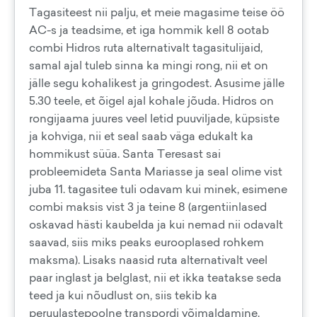
Tagasiteest nii palju, et meie magasime teise öö
AC-s ja teadsime, et iga hommik kell 8 ootab
combi Hidros ruta alternativalt tagasitulijaid,
samal ajal tuleb sinna ka mingi rong, nii et on
jälle segu kohalikest ja gringodest. Asusime jälle
5.30 teele, et õigel ajal kohale jõuda. Hidros on
rongijaama juures veel letid puuviljade, küpsiste
ja kohviga, nii et seal saab väga edukalt ka
hommikust süüa. Santa Teresast sai
probleemideta Santa Mariasse ja seal olime vist
juba 11. tagasitee tuli odavam kui minek, esimene
combi maksis vist 3 ja teine 8 (argentiinlased
oskavad hästi kaubelda ja kui nemad nii odavalt
saavad, siis miks peaks eurooplased rohkem
maksma). Lisaks naasid ruta alternativalt veel
paar inglast ja belglast, nii et ikka teatakse seda
teed ja kui nõudlust on, siis tekib ka
peruulastepoolne transpordi võimaldamine.