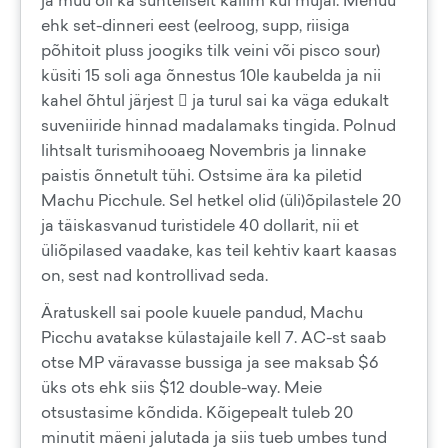
ja muu oli ka suhteliselt kallim kui mujal. Menüü
ehk set-dinneri eest (eelroog, supp, riisiga
põhitoit pluss joogiks tilk veini või pisco sour)
küsiti 15 soli aga õnnestus 10le kaubelda ja nii
kahel õhtul järjest  ja turul sai ka väga edukalt
suveniiride hinnad madalamaks tingida. Polnud
lihtsalt turismihooaeg Novembris ja linnake
paistis õnnetult tühi. Ostsime ära ka piletid
Machu Picchule. Sel hetkel olid (üli)õpilastele 20
ja täiskasvanud turistidele 40 dollarit, nii et
üliõpilased vaadake, kas teil kehtiv kaart kaasas
on, sest nad kontrollivad seda.
Äratuskell sai poole kuuele pandud, Machu
Picchu avatakse külastajaile kell 7. AC-st saab
otse MP väravasse bussiga ja see maksab $6
üks ots ehk siis $12 double-way. Meie
otsustasime kõndida. Kõigepealt tuleb 20
minutit mäeni jalutada ja siis tueb umbes tund