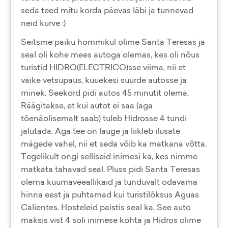
seda teed mitu korda päevas läbi ja tunnevad
neid kurve :)
Seitsme paiku hommikul olime Santa Teresas ja
seal oli kohe mees autoga olemas, kes oli nõus
turistid HIDRO(ELECTRICO)sse viima, nii et
väike vetsupaus, kuuekesi suurde autosse ja
minek. Seekord pidi autos 45 minutit olema.
Räägitakse, et kui autot ei saa (aga
tõenäolisemalt saab) tuleb Hidrosse 4 tundi
jalutada. Aga tee on lauge ja liikleb ilusate
mägede vahel, nii et seda võib ka matkana võtta.
Tegelikult ongi selliseid inimesi ka, kes nimme
matkata tahavad seal. Pluss pidi Santa Teresas
olema kuumaveeallikaid ja tunduvalt odavama
hinna eest ja puhtamad kui turistilõksus Aguas
Calientes. Hosteleid paistis seal ka. See auto
maksis vist 4 soli inimese kohta ja Hidros olime