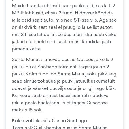
Muidu tean ka ühtesid backpackereid, kes kell 2
MP-lt lahkusid, et siis 2 tundi Hidrosse kõndida
ja leidsid sealt auto, mis nad ST-sse viis. Aga see
on riskivärk, sest seal ei pruugi olla sellist autot,
mis ST-sse läheb ja see asula on ikka hästi väike
ja kui tuleb neli tundi sealt edasi kõndida, jääb
pimeda kätte.
Santa Mariast lähevad bussid Cuscosse kella 2
paiku, nii et Santiago terminali tagasi jõuab 9
paiku. Kolm tundi on Santa Maria jaoks pikk aeg,
saab almuerzot süüa ja puuviljaturult uskumatult
odavat ja värsket puuvilja osta ja ongi nagu kõik.
Kui veab saab ennast bussi asemel mööduva
rekka peale hääletada. Pilet tagasi Cuscosse
maksis 15 soli.
Kokkuvõtteks siis: Cusco Santiago
Terminal>Quillabamba buss ja Santa Marias