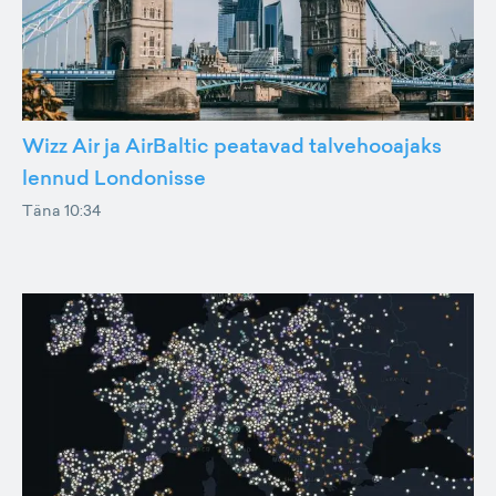
Wizz Air ja AirBaltic peatavad talvehooajaks
lennud Londonisse
Täna 10:34