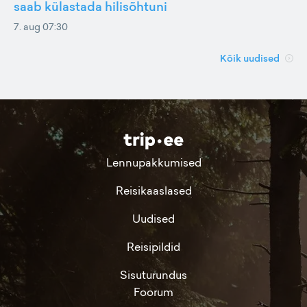
saab külastada hilisõhtuni
7. aug 07:30
Kõik uudised
Lennupakkumised
Reisikaaslased
Uudised
Reisipildid
Sisuturundus
Foorum