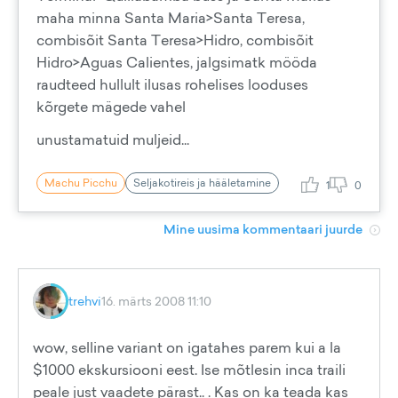
maha minna Santa Maria>Santa Teresa,
combisõit Santa Teresa>Hidro, combisõit
Hidro>Aguas Calientes, jalgsimatk mööda
raudteed hullult ilusas rohelises looduses
kõrgete mägede vahel
unustamatuid muljeid...
Machu Picchu
Seljakotireis ja hääletamine
1
0
Mine uusima kommentaari juurde
trehvi
16. märts 2008 11:10
wow, selline variant on igatahes parem kui a la
$1000 ekskursiooni eest. Ise mõtlesin inca traili
peale just vaadete pärast.. . Kas on ka teada kas