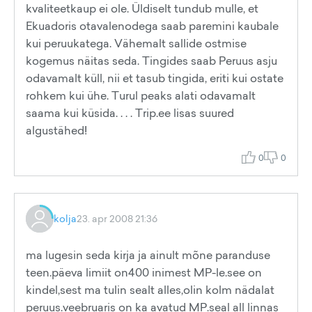
kvaliteetkaup ei ole. Üldiselt tundub mulle, et
Ekuadoris otavalenodega saab paremini kaubale
kui peruukatega. Vähemalt sallide ostmise
kogemus näitas seda. Tingides saab Peruus asju
odavamalt küll, nii et tasub tingida, eriti kui ostate
rohkem kui ühe. Turul peaks alati odavamalt
saama kui küsida. . . . Trip.ee lisas suured
algustähed!
0
0
kolja
23. apr 2008 21:36
ma lugesin seda kirja ja ainult mõne paranduse
teen.päeva limiit on400 inimest MP-le.see on
kindel,sest ma tulin sealt alles,olin kolm nädalat
peruus.veebruaris on ka avatud MP.seal all linnas