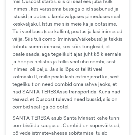
mis Cuscost startis, siis oli seal ees juba hulk
inimesi, kes varasema bussiga olid saabunud ja
istusid ja ootasid lambivalguses pimeduses seal
keskväljakul. Istusime siis meie ka ja ootasime.
Tuli veel buss (see kallim), peatus ja lasi inimesed
välja. Siis tuli combi (minivan/väikebuss) ja tekkis
tohutu summ inimesi, kes kõik tunglesid, et
peale saada, aga tegelikult ajas juht kõik eemale
ja hoopis helistas ja tellis veel ühe combi, sest
inimesi oli palju. Ja siis lõpuks telliti veel
kolmaski , mille peale lasti extranjerod ka, sest
tegelikult on need combid oma rahva jaoks, et
nad SANTA TERESAsse transportida. Kuna nad
teavad, et Cuscost tulevad need bussid, siis on
combid seal iga öö ootel.
SANTA TERESA asub Santa Mariast kahe tunni
combisõidu kaugusel. Combid on superväiksed,
põlvede istmetevahesse sobitamisel tuleb