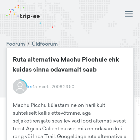
Foorum
/
Üldfoorum
Ruta alternativa Machu Picchule ehk
kuidas sinna odavamalt saab
krr
15. märts 2008 23:50
Machu Picchu külastamine on harilikult
suhteliselt kallis ettevõtmine, aga
seljakotireisijate seas levivad lood alternatiivsest
teest Aguas Calientesesse, mis on odavam kui
rong või Inca Trail. Googeldage ruta alternativa a