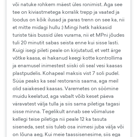
või natuke rohkem mäest üles ronimist. Aga see
tee on kiviastmetega korralik trepp ja vaated ja
loodus on kõik ilusad ja paras trenn on see ka, nii
et mitte midagi hullu :) Mingi hetk hakkasid
turiste täis bussid üles vurama, nii et MPni jõudes
tuli 20 minutit sabas seista enne kui sisse lasti.
Kuigi isegi pileti peale on kirjutatud, et vett ärge
võtke kaasa, ei hakanud keegi kotte kontrollima
ja enamusel inimestest siiski oli seal vesi kaasas
plastpudelis. Kohapeal maksis vist 7 soli pudel.
Süüa peaks ka seal restoranis saama, aga meil
olid saiakesed kaasas. Varemetes on söömine
muidu keelatud, aga vabalt võib keset päeva
väravatest välja tulla ja siis sama piletiga tagasi
sisse minna. Tegelikult annab see võimaluse
kellegi teise piletiga nii peale 12 ka tasuta
siseneda, sest siis tuleb osa inimesi juba välja või
on lõuna aeg. Kui meie taassisenesime, siis ega