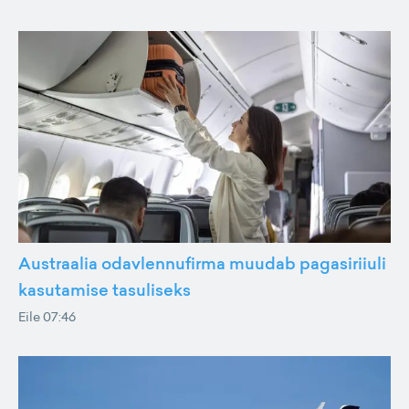
Austraalia odavlennufirma muudab pagasiriiuli
kasutamise tasuliseks
Eile 07:46