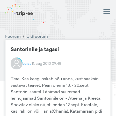
Foorum
/
Üldfoorum
Santorinile ja tagasi
caisa
11. aug 2010 09:48
Tere! Kas keegi oskab nõu anda, kust saaksin
vastavat teavet. Pean olema 13. - 20.sept.
Santorini saarel. Lähimad suuremad
lennujaamad Santorinile on - Ateena ja Kreeta.
Soovitav oleks nii, et lendan 12.sept. Kreetale,
kas Iraklion või Hania(Chania). Katamaraan pidi