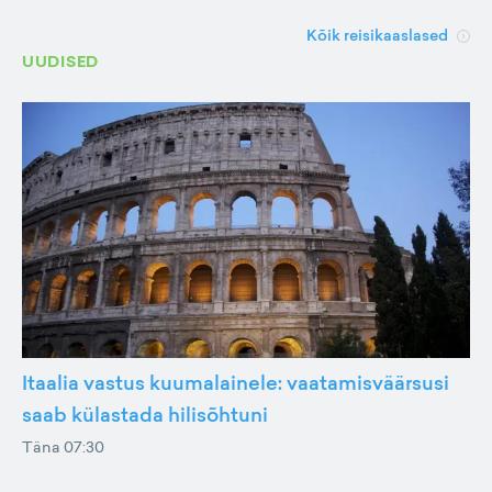
Kõik reisikaaslased
UUDISED
Itaalia vastus kuumalainele: vaatamisväärsusi
saab külastada hilisõhtuni
Täna 07:30