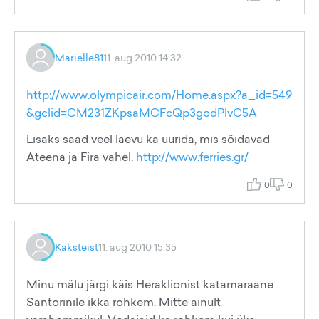
Marielle81
11. aug 2010 14:32
http://www.olympicair.com/Home.aspx?a_id=549
&gclid=CM231ZKpsaMCFcQp3godPlvC5A
Lisaks saad veel laevu ka uurida, mis sõidavad
Ateena ja Fira vahel.
http://www.ferries.gr/
0
0
Kaksteist
11. aug 2010 15:35
Minu mälu järgi käis Heraklionist katamaraane
Santorinile ikka rohkem. Mitte ainult