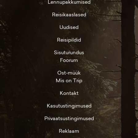
Lennupakkumised
Reisikaaslased
Uudised
Reisipildid
Sisuturundus
Foorum
Ost-müük
Mis on Trip
Kontakt
Kasutustingimused
Privaatsustingimused
Reklaam