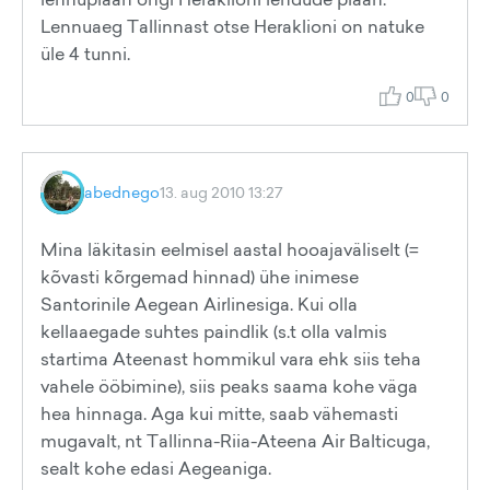
Lennuaeg Tallinnast otse Heraklioni on natuke
üle 4 tunni.
0
0
abednego
13. aug 2010 13:27
Mina läkitasin eelmisel aastal hooajaväliselt (=
kõvasti kõrgemad hinnad) ühe inimese
Santorinile Aegean Airlinesiga. Kui olla
kellaaegade suhtes paindlik (s.t olla valmis
startima Ateenast hommikul vara ehk siis teha
vahele ööbimine), siis peaks saama kohe väga
hea hinnaga. Aga kui mitte, saab vähemasti
mugavalt, nt Tallinna-Riia-Ateena Air Balticuga,
sealt kohe edasi Aegeaniga.