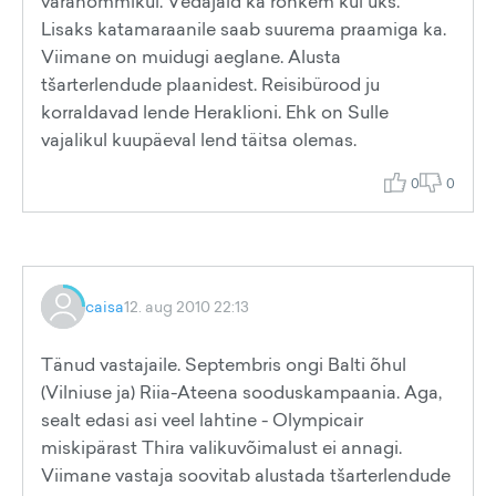
varahommikul. Vedajaid ka rohkem kui üks.
Lisaks katamaraanile saab suurema praamiga ka.
Viimane on muidugi aeglane. Alusta
tšarterlendude plaanidest. Reisibürood ju
korraldavad lende Heraklioni. Ehk on Sulle
vajalikul kuupäeval lend täitsa olemas.
0
0
caisa
12. aug 2010 22:13
Tänud vastajaile. Septembris ongi Balti õhul
(Vilniuse ja) Riia-Ateena sooduskampaania. Aga,
sealt edasi asi veel lahtine - Olympicair
miskipärast Thira valikuvõimalust ei annagi.
Viimane vastaja soovitab alustada tšarterlendude