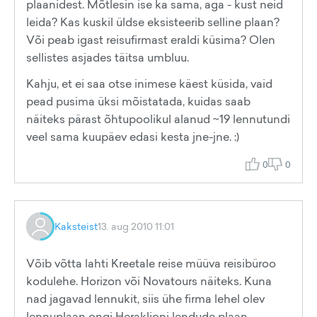
plaanidest. Mõtlesin ise ka sama, aga - kust neid
leida? Kas kuskil üldse eksisteerib selline plaan?
Või peab igast reisufirmast eraldi küsima? Olen
sellistes asjades täitsa umbluu.
Kahju, et ei saa otse inimese käest küsida, vaid
pead pusima üksi mõistatada, kuidas saab
näiteks pärast õhtupoolikul alanud ~19 lennutundi
veel sama kuupäev edasi kesta jne-jne. :)
0
0
Kaksteist
13. aug 2010 11:01
Võib võtta lahti Kreetale reise müüva reisibüroo
kodulehe. Horizon või Novatours näiteks. Kuna
nad jagavad lennukit, siis ühe firma lehel olev
lennuplaan ongi Heraklioni lendude plaan.