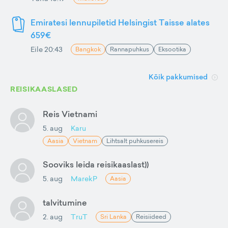
Emiratesi lennupiletid Helsingist Taisse alates
659€
Eile 20:43
Bangkok
Rannapuhkus
Eksootika
Kõik pakkumised
REISIKAASLASED
Reis Vietnami
5. aug
Karu
Aasia
Vietnam
Lihtsalt puhkusereis
Sooviks leida reisikaaslast))
5. aug
MarekP
Aasia
talvitumine
2. aug
TruT
Sri Lanka
Reisiideed