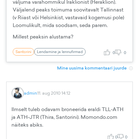
väljuma varahommikul Iraklionist (Heraklion).
Väljalend peaks toimuma soovitavalt Tallinnast
(v Riiast või Helsinkist, vastavaid kogemusi pole)
Loomulikult, mida soodsam, seda parem.
Millest peaksin alustama?
Santorini
Lendamine ja lennufirmad
0
0
Mine uusima kommentaari juurde
admin
11. aug 2010 14:12
Ilmselt tuleb odavam broneerida eraldi TLL-ATH
ja ATH-JTR (Thira, Santorini). Momondo.com
näiteks abiks.
0
0