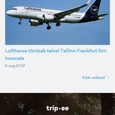
Lufthansa tõmbab talvel Tallinn-Frankfurt liini
koomale
5. aug 07:37
Kõik uudised