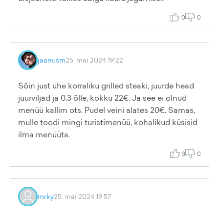
0
0
jaanusm
25. mai 2024 19:22
Sõin just ühe korraliku grilled steaki, juurde head
juurviljad ja 0.3 õlle, kokku 22€. Ja see ei olnud
menüü kallim ots. Pudel veini alates 20€. Samas,
mulle toodi mingi turistimenüü, kohalikud küsisid
ilma menüüta.
3
0
mrky
25. mai 2024 19:57