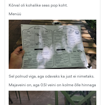
Kõrval oli kohalike seas pop koht.
Menüü
Sel polnud viga, aga odavaks ka just ei nimetaks.
Majaveini on, aga 0.5l veini on kolme õlle hinnaga