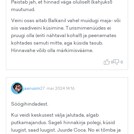
Paistab jah, et hinnad väga oluliselt (kahjuks!)
muutunud.
Veini osas aitab Balkanil vahel muidugi maja- või
siis vaadiveini küsimine. Turismimenüüdes ei
pruugi olla (eriti nähtaval kohal!) ja peenemates
kohtades samuti mitte, aga küsida tasub.
Hinnavahe võib olla märkimisväärne.
0
0
jaanusm
27. mai 2024 14:16
Söögihindadest.
Kui veidi keskusest välja jalutada, algab
putkamajandus. Sageli hinnakirja polegi, küsid
luugist, saad luugist. Juurde Coca. No ei tõmba ja