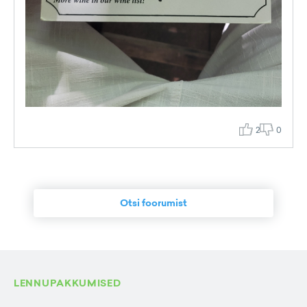
2
0
Otsi foorumist
LENNUPAKKUMISED