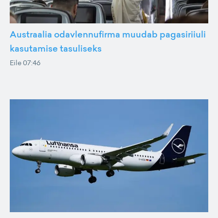
Austraalia odavlennufirma muudab pagasiriiuli
kasutamise tasuliseks
Eile 07:46