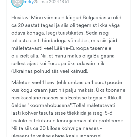
mrky
25. mai 2024 18:51
Huvitav! Minu viimased käigud Bulgaariasse olid
ca 20 aastat tagasi ja siis oli tegemist ikka väga
odava kohaga. Isegi turistikates. Seda isegi
tollaste eesti hindadega võrreldes, mis siis jäid
mäletatavasti veel Lääne-Euroopa tasemele
oluliselt alla. Nii, et minu mälus oligi Bulgaaria
sellest ajast kui Euroopa üks odavaim riik
(Ukrainas polnud siis veel käinud).
Mäletan veel 1 leevi (ehk umbes ca 1 euro) poode
kus kogu kraam just nii palju maksis. Üks toonane
reisikaaslane naases siis Eestisse tagasi piltlikult
öeldes "koormahobusena".Tollal mäletatavati
lasti kohver tasuta sisse tšekkida ja isegi 5-6
lisakilo ei tekitanud lennujaamas alati probleeme.
Nii ta siis ca 30 kilose kohvriga naases -
ülejäänute väikse abiga kaalu jagamisel.