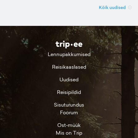
Kõik uudised
Lennupakkumised
Reisikaaslased
Uudised
Reisipildid
Sisuturundus
Foorum
Ost-müük
Mis on Trip