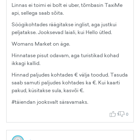
Linnas ei toimi ei bolt ei uber, tõmbasin TaxiMe
api, sellega saab sõita.
Söögikohtades räägitakse inglist, aga justkui
peljatakse. Jooksevad laiali, kui Hello ütled.
Womans Market on äge.
Hinnatase pisut odavam, aga turistikad kohad
ikkagi kallid.
Hinnad paljudes kohtades € välja toodud. Tasuda
saab samuti paljudes kohtades ka €. Kui kaarti
pakud, küsitakse sula, kasvõi €.
#täiendan jooksvalt säravamaks.
1
0