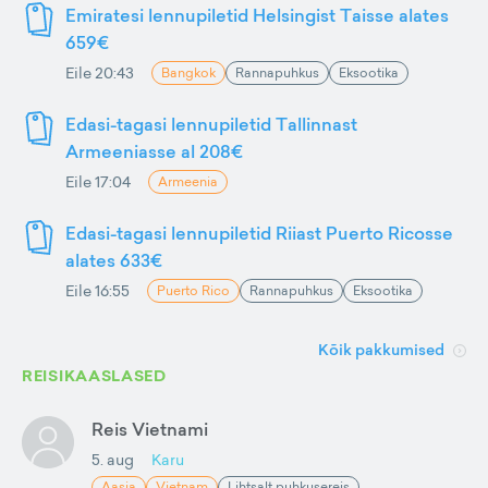
Emiratesi lennupiletid Helsingist Taisse alates
659€
Eile 20:43
Bangkok
Rannapuhkus
Eksootika
Edasi-tagasi lennupiletid Tallinnast
Armeeniasse al 208€
Eile 17:04
Armeenia
Edasi-tagasi lennupiletid Riiast Puerto Ricosse
alates 633€
Eile 16:55
Puerto Rico
Rannapuhkus
Eksootika
Kõik pakkumised
REISIKAASLASED
Reis Vietnami
5. aug
Karu
Aasia
Vietnam
Lihtsalt puhkusereis