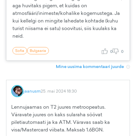
aga huvitaks pigem, et kuidas on
atmosfääri/inimeste/kohalike kogemustega. Ja
kui kellelgi on mingite lahedate kohtade (kuhu
turist niisama ei satu) soovitusi, siis kuulaks ka
neid.
Sofia
Bulgaaria
0
0
Mine uusima kommentaari juurde
jaanusm
25. mai 2024 18:30
Lennujaamas on T2 juures metroopeatus.
Väravate juures on kaks sularaha söövat
piletiautomaati ja ka ATM. Väravas saab ka
visa/Mastercard viibata. Maksab 1.6BGN.