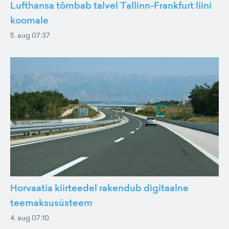
Lufthansa tõmbab talvel Tallinn-Frankfurt liini
koomale
5. aug 07:37
Horvaatia kiirteedel rakendub digitaalne
teemaksusüsteem
4. aug 07:10