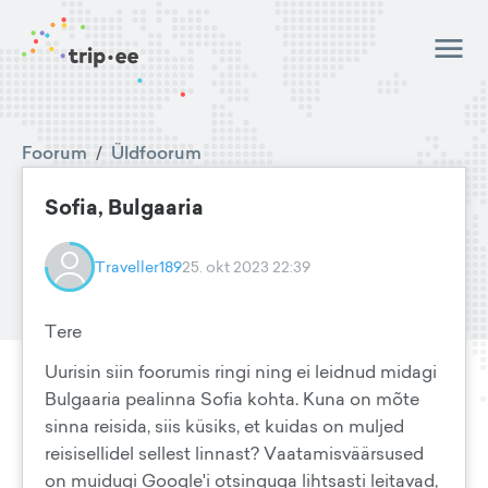
Foorum
/
Üldfoorum
Sofia, Bulgaaria
Traveller189
25. okt 2023 22:39
Tere
Uurisin siin foorumis ringi ning ei leidnud midagi
Bulgaaria pealinna Sofia kohta. Kuna on mõte
sinna reisida, siis küsiks, et kuidas on muljed
reisisellidel sellest linnast? Vaatamisväärsused
on muidugi Google'i otsinguga lihtsasti leitavad,