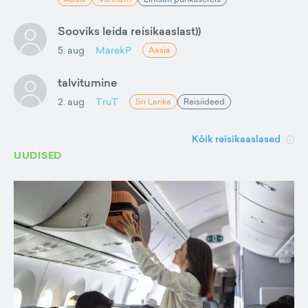
Sooviks leida reisikaaslast))
5. aug
MarekP
Aasia
talvitumine
2. aug
TruT
Sri Lanka
Reisiideed
Kõik reisikaaslased
UUDISED