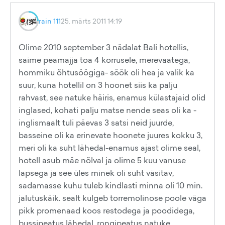
rain 111
25. märts 2011 14:19
Olime 2010 september 3 nädalat Bali hotellis,
saime peamajja toa 4 korrusele, merevaatega,
hommiku õhtusöögiga- söök oli hea ja valik ka
suur, kuna hotellil on 3 hoonet siis ka palju
rahvast, see natuke häiris, enamus külastajaid olid
inglased, kohati palju matse nende seas oli ka -
inglismaalt tuli päevas 3 satsi neid juurde,
basseine oli ka erinevate hoonete juures kokku 3,
meri oli ka suht lähedal-enamus ajast olime seal,
hotell asub mäe nõlval ja olime 5 kuu vanuse
lapsega ja see üles minek oli suht väsitav,
sadamasse kuhu tuleb kindlasti minna oli 10 min.
jalutuskäik. sealt kulgeb torremolinose poole väga
pikk promenaad koos restodega ja poodidega,
bussipeatus lähedal ,rongipeatus natuke