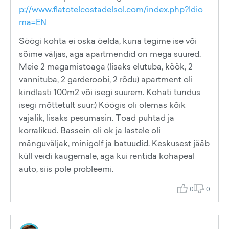
p://www.flatotelcostadelsol.com/index.php?Idio
ma=EN
Söögi kohta ei oska öelda, kuna tegime ise või
sõime väljas, aga apartmendid on mega suured.
Meie 2 magamistoaga (lisaks elutuba, köök, 2
vannituba, 2 garderoobi, 2 rõdu) apartment oli
kindlasti 100m2 või isegi suurem. Kohati tundus
isegi mõttetult suur:) Köögis oli olemas kõik
vajalik, lisaks pesumasin. Toad puhtad ja
korralikud. Bassein oli ok ja lastele oli
mänguväljak, minigolf ja batuudid. Keskusest jääb
küll veidi kaugemale, aga kui rentida kohapeal
auto, siis pole probleemi.
0
0