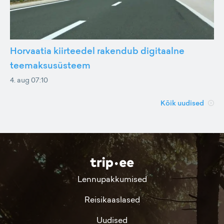
Horvaatia kiirteedel rakendub digitaalne
teemaksusüsteem
4. aug 07:10
Kõik uudised
Lennupakkumised
Reisikaaslased
Uudised