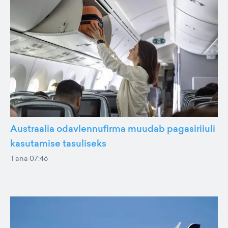
Austraalia odavlennufirma muudab pagasiriiuli
kasutamise tasuliseks
Täna 07:46