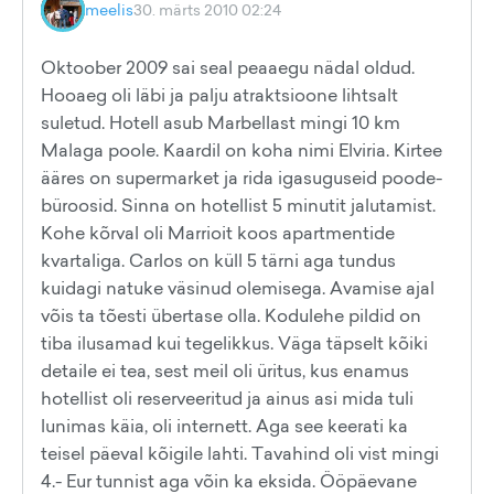
meelis
30. märts 2010 02:24
Oktoober 2009 sai seal peaaegu nädal oldud.
Hooaeg oli läbi ja palju atraktsioone lihtsalt
suletud. Hotell asub Marbellast mingi 10 km
Malaga poole. Kaardil on koha nimi Elviria. Kirtee
ääres on supermarket ja rida igasuguseid poode-
büroosid. Sinna on hotellist 5 minutit jalutamist.
Kohe kõrval oli Marrioit koos apartmentide
kvartaliga. Carlos on küll 5 tärni aga tundus
kuidagi natuke väsinud olemisega. Avamise ajal
võis ta tõesti übertase olla. Kodulehe pildid on
tiba ilusamad kui tegelikkus. Väga täpselt kõiki
detaile ei tea, sest meil oli üritus, kus enamus
hotellist oli reserveeritud ja ainus asi mida tuli
lunimas käia, oli internett. Aga see keerati ka
teisel päeval kõigile lahti. Tavahind oli vist mingi
4.- Eur tunnist aga võin ka eksida. Ööpäevane