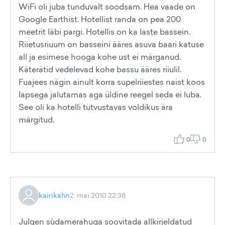
WiFi oli juba tunduvalt soodsam. Hea vaade on
Google Earthist. Hotellist randa on pea 200
meetrit läbi pargi. Hotellis on ka laste bassein.
Riietusriuum on basseini ääres asuva baari katuse
all ja esimese hooga kohe ust ei märganud.
Käterätid vedelevad kohe bassu ääres riiulil.
Fuajees nägin ainult korra supelriiestes naist koos
lapsega jalutamas aga üldine reegel seda ei luba.
See oli ka hotelli tutvustavas voldikus ära
märgitud.
0
0
kairikahn
2. mai 2010 22:38
Julgen sùdamerahuga soovitada allkirjeldatud