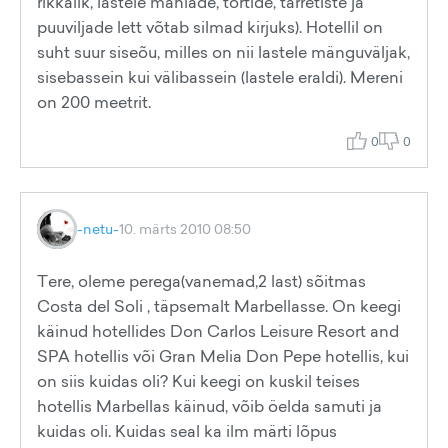
rikkalik, lastele mahlade, tortide, tarretiste ja
puuviljade lett võtab silmad kirjuks). Hotellil on
suht suur siseõu, milles on nii lastele mänguväljak,
sisebassein kui välibassein (lastele eraldi). Mereni
on 200 meetrit.
0
0
-netu-
10. märts 2010 08:50
Tere, oleme perega(vanemad,2 last) sõitmas
Costa del Soli , täpsemalt Marbellasse. On keegi
käinud hotellides Don Carlos Leisure Resort and
SPA hotellis või Gran Melia Don Pepe hotellis, kui
on siis kuidas oli? Kui keegi on kuskil teises
hotellis Marbellas käinud, võib öelda samuti ja
kuidas oli. Kuidas seal ka ilm märti lõpus