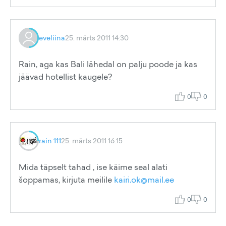
eveliina
25. märts 2011 14:30
Rain, aga kas Bali lähedal on palju poode ja kas
jäävad hotellist kaugele?
0
0
rain 111
25. märts 2011 16:15
Mida täpselt tahad , ise käime seal alati
šoppamas, kirjuta meilile
kairi.ok@mail.ee
0
0