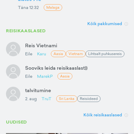
Täna 12:32
Malaga
Kõik pakkumised
REISIKAASLASED
Reis Vietnami
Eile
Karu
Aasia
Vietnam
Lihtsalt puhkusereis
Sooviks leida reisikaaslast))
Eile
MarekP
Aasia
talvitumine
2. aug
TruT
Sri Lanka
Reisiideed
Kõik reisikaaslased
UUDISED