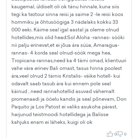
kaugemal, üldiselt oli ok tänu hinnale, kuna siis
tegi ka teztour sinna reisi ja saime 2 -le reisi koos
hommiku ja õhtusöögiga 3 nädalaks kokku 33
000 eeki. Käime seal igal aastal ja oleme olnud
hotellides,mis olid head:Sol Aloha -rannas- sööki
nii palju erinevat,et ei jõua ära süüa, Amaragua-
rannas- 4 korda seal olnud-söök mega hea,
Tropicana-rannas,need ka 4 tärni omad, klientuuri
vahe vära erinev Bali omast, tasus hinna poolest
ära,veel olnud 2 tärnis Kristalis- väike hotell- kui
odavalt saab tasub ära kui ennem pole seal
käinud , need rannahotellid asuvad vähemalt
promenaadi ja ööelu kandis ja seal põnevam, Don
Paquito ja Los Patost ei valiks asukoha pärast,
harjunud teistmoodi hotellidega ja Balisse
kahjuks enam ei läheks, kuigi oli ok
0
0