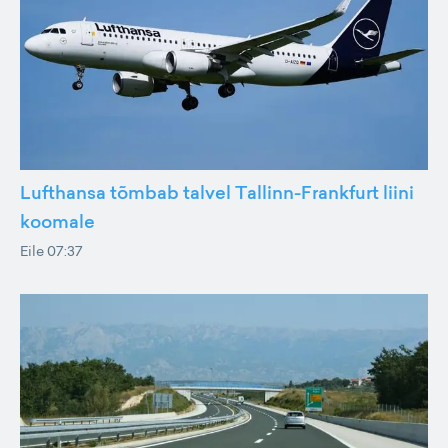
Lufthansa tõmbab talvel Tallinn-Frankfurt liini
koomale
Eile 07:37