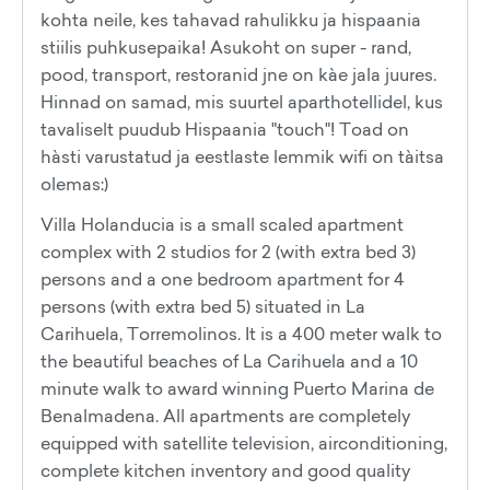
kohta neile, kes tahavad rahulikku ja hispaania
stiilis puhkusepaika! Asukoht on super - rand,
pood, transport, restoranid jne on kàe jala juures.
Hinnad on samad, mis suurtel aparthotellidel, kus
tavaliselt puudub Hispaania "touch"! Toad on
hàsti varustatud ja eestlaste lemmik wifi on tàitsa
olemas:)
Villa Holanducia is a small scaled apartment
complex with 2 studios for 2 (with extra bed 3)
persons and a one bedroom apartment for 4
persons (with extra bed 5) situated in La
Carihuela, Torremolinos. It is a 400 meter walk to
the beautiful beaches of La Carihuela and a 10
minute walk to award winning Puerto Marina de
Benalmadena. All apartments are completely
equipped with satellite television, airconditioning,
complete kitchen inventory and good quality