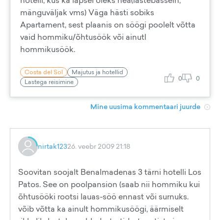
hotelli, kus ka lapsel oleks hea(lastebassein,
mänguväljak vms) Väga hästi sobiks
Apartament, sest plaanis on söögi poolelt võtta
vaid hommiku/õhtusöök või ainutl
hommikusöök.
Costa del Sol
Majutus ja hotellid
0
0
Lastega reisimine
Mine uusima kommentaari juurde
nirtak123
26. veebr 2009 21:18
Soovitan soojalt Benalmadenas 3 tärni hotelli Los
Patos. See on poolpansion (saab nii hommiku kui
õhtusööki rootsi lauas-söö ennast või surnuks.
võib võtta ka ainult hommikusöögi, äärmiselt