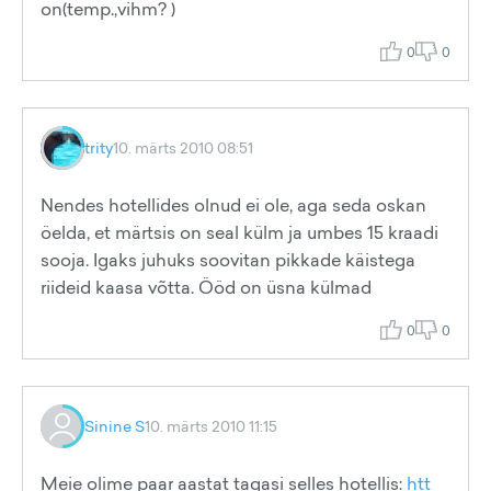
on(temp.,vihm? )
0
0
trity
10. märts 2010 08:51
Nendes hotellides olnud ei ole, aga seda oskan
öelda, et märtsis on seal külm ja umbes 15 kraadi
sooja. Igaks juhuks soovitan pikkade käistega
riideid kaasa võtta. Ööd on üsna külmad
0
0
Sinine S
10. märts 2010 11:15
Meie olime paar aastat tagasi selles hotellis:
htt