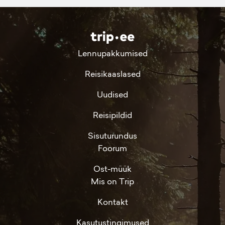
Lennupakkumised
Reisikaaslased
Uudised
Reisipildid
Sisuturundus
Foorum
Ost-müük
Mis on Trip
Kontakt
Kasutustingimused