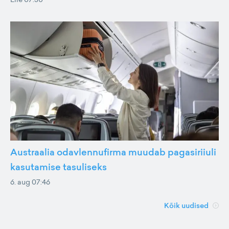
Austraalia odavlennufirma muudab pagasiriiuli
kasutamise tasuliseks
6. aug 07:46
Kõik uudised