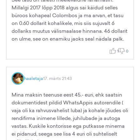
Millalgi 2017 lõpp 2018 algus sai käidud selles
büroos kohapeal Colombos ja ma arvan, et tasu
on 0.60 dollarit kohalikele, mis siis sujuvalt 6
dollariks muutus välismaalase hinnana. 46 dollarit
on ulme, see on enamiku jaoks seal nädala palk.
1
0
haaletaja
17. märts 21:43
Mina maksin teenuse eest 45.- euri, ehk saatsin
dokumentidest pildid WhatsAppis autorendile (
vaja oli ka rahvusvahelist luba) ja kohale jõudes oli
rendifirma inimene lillede, juhilubade ja autoga
vastas. Kuskile kontorisse ega putkasse minema
ei pidanud, seega see lisa 4 euri oli suhteliselt