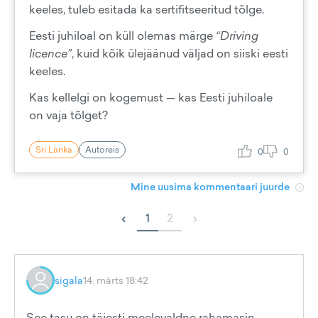
keeles, tuleb esitada ka sertifitseeritud tõlge.
Eesti juhiloal on küll olemas märge
“Driving
licence”
, kuid kõik ülejäänud väljad on siiski eesti
keeles.
Kas kellelgi on kogemust — kas Eesti juhiloale
on vaja tõlget?
Sri Lanka
Autoreis
0
0
Mine uusima kommentaari juurde
‹
›
1
2
sigala
14. märts 18:42
See tasu on täiesti meelevaldne rahamasin.