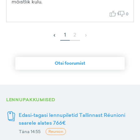
mõistlik kulu.
1
0
‹
›
1
2
Otsi foorumist
LENNUPAKKUMISED
Edasi-tagasi lennupiletid Tallinnast Réunioni
saarele alates 766€
Täna 14:55
Reunion