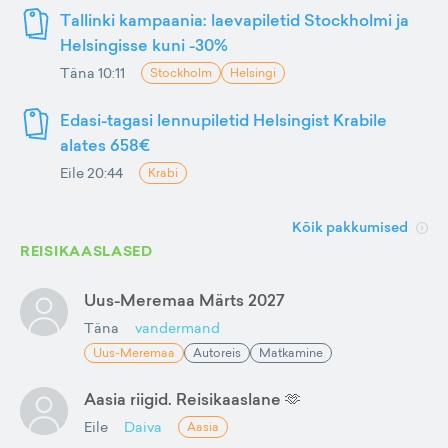
Tallinki kampaania: laevapiletid Stockholmi ja
Helsingisse kuni -30%
Täna 10:11
Stockholm
Helsingi
Edasi-tagasi lennupiletid Helsingist Krabile
alates 658€
Eile 20:44
Krabi
Kõik pakkumised
REISIKAASLASED
Uus-Meremaa Märts 2027
Täna
vandermand
Uus-Meremaa
Autoreis
Matkamine
Aasia riigid. Reisikaaslane 🫶
Eile
Daiva
Aasia