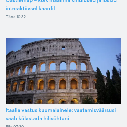
Castlemap – kõik maailma kindlused ja lossid
interaktiivsel kaardil
Täna 10:32
Itaalia vastus kuumalainele: vaatamisväärsusi
saab külastada hilisõhtuni
Eile 07:30