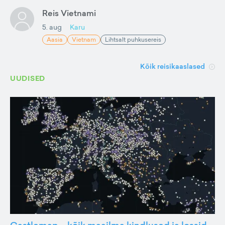
Reis Vietnami
5. aug
Karu
Aasia
Vietnam
Lihtsalt puhkusereis
Kõik reisikaaslased
UUDISED