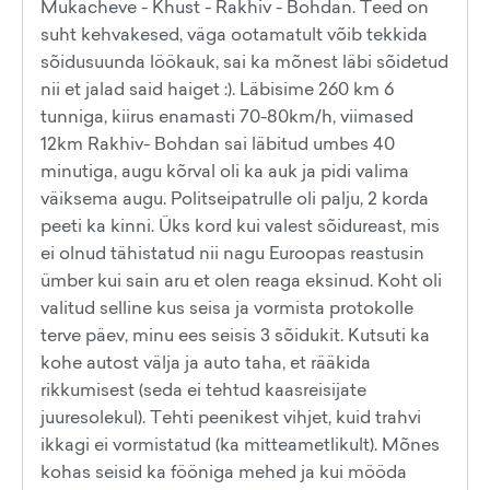
Mukacheve - Khust - Rakhiv - Bohdan. Teed on
suht kehvakesed, väga ootamatult võib tekkida
sõidusuunda löökauk, sai ka mõnest läbi sõidetud
nii et jalad said haiget :). Läbisime 260 km 6
tunniga, kiirus enamasti 70-80km/h, viimased
12km Rakhiv- Bohdan sai läbitud umbes 40
minutiga, augu kõrval oli ka auk ja pidi valima
väiksema augu. Politseipatrulle oli palju, 2 korda
peeti ka kinni. Üks kord kui valest sõidureast, mis
ei olnud tähistatud nii nagu Euroopas reastusin
ümber kui sain aru et olen reaga eksinud. Koht oli
valitud selline kus seisa ja vormista protokolle
terve päev, minu ees seisis 3 sõidukit. Kutsuti ka
kohe autost välja ja auto taha, et rääkida
rikkumisest (seda ei tehtud kaasreisijate
juuresolekul). Tehti peenikest vihjet, kuid trahvi
ikkagi ei vormistatud (ka mitteametlikult). Mõnes
kohas seisid ka fööniga mehed ja kui mööda