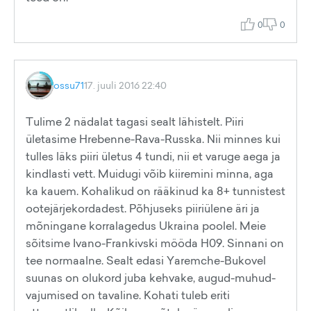
0
0
ossu71
17. juuli 2016 22:40
Tulime 2 nädalat tagasi sealt lähistelt. Piiri
ületasime Hrebenne-Rava-Russka. Nii minnes kui
tulles läks piiri ületus 4 tundi, nii et varuge aega ja
kindlasti vett. Muidugi võib kiiremini minna, aga
ka kauem. Kohalikud on rääkinud ka 8+ tunnistest
ootejärjekordadest. Põhjuseks piiriülene äri ja
mõningane korralagedus Ukraina poolel. Meie
sõitsime Ivano-Frankivski mööda H09. Sinnani on
tee normaalne. Sealt edasi Yaremche-Bukovel
suunas on olukord juba kehvake, augud-muhud-
vajumised on tavaline. Kohati tuleb eriti