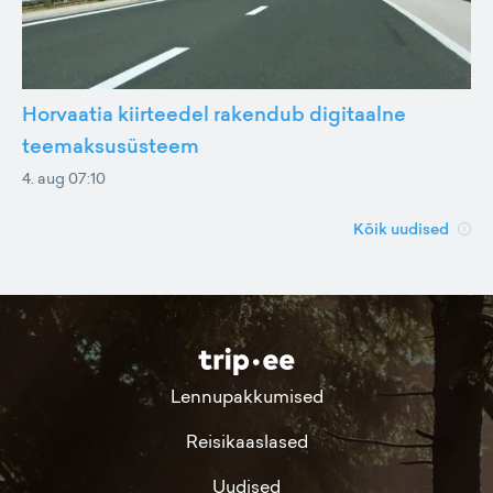
Horvaatia kiirteedel rakendub digitaalne
teemaksusüsteem
4. aug 07:10
Kõik uudised
Lennupakkumised
Reisikaaslased
Uudised