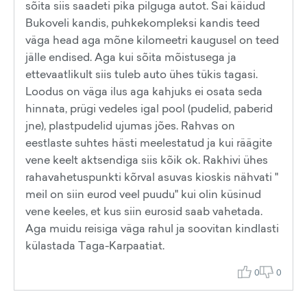
sõita siis saadeti pika pilguga autot. Sai käidud
Bukoveli kandis, puhkekompleksi kandis teed
väga head aga mõne kilomeetri kaugusel on teed
jälle endised. Aga kui sõita mõistusega ja
ettevaatlikult siis tuleb auto ühes tükis tagasi.
Loodus on väga ilus aga kahjuks ei osata seda
hinnata, prügi vedeles igal pool (pudelid, paberid
jne), plastpudelid ujumas jões. Rahvas on
eestlaste suhtes hästi meelestatud ja kui räägite
vene keelt aktsendiga siis kõik ok. Rakhivi ühes
rahavahetuspunkti kõrval asuvas kioskis nähvati "
meil on siin eurod veel puudu" kui olin küsinud
vene keeles, et kus siin eurosid saab vahetada.
Aga muidu reisiga väga rahul ja soovitan kindlasti
külastada Taga-Karpaatiat.
0
0