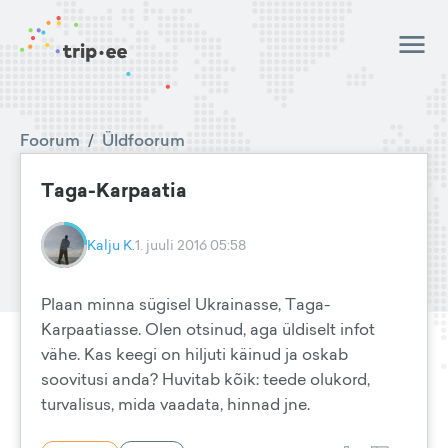
Foorum
/
Üldfoorum
Taga-Karpaatia
Kalju K.
1. juuli 2016 05:58
Plaan minna sügisel Ukrainasse, Taga-
Karpaatiasse. Olen otsinud, aga üldiselt infot
vähe. Kas keegi on hiljuti käinud ja oskab
soovitusi anda? Huvitab kõik: teede olukord,
turvalisus, mida vaadata, hinnad jne.