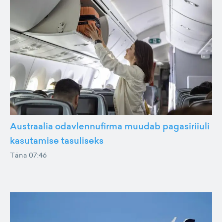
Austraalia odavlennufirma muudab pagasiriiuli
kasutamise tasuliseks
Täna 07:46