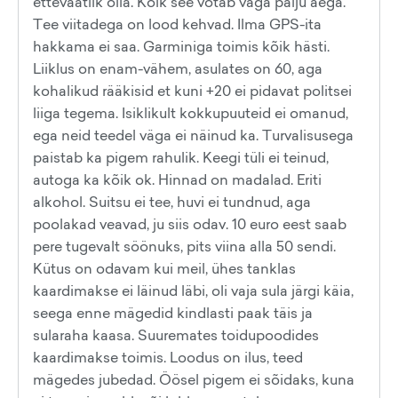
ettevaatlik olla. Kõik see võtab väga palju aega.
Tee viitadega on lood kehvad. Ilma GPS-ita
hakkama ei saa. Garminiga toimis kõik hästi.
Liiklus on enam-vähem, asulates on 60, aga
kohalikud rääkisid et kuni +20 ei pidavat politsei
liiga tegema. Isiklikult kokkupuuteid ei omanud,
ega neid teedel väga ei näinud ka. Turvalisusega
paistab ka pigem rahulik. Keegi tüli ei teinud,
autoga ka kõik ok. Hinnad on madalad. Eriti
alkohol. Suitsu ei tee, huvi ei tundnud, aga
poolakad veavad, ju siis odav. 10 euro eest saab
pere tugevalt söönuks, pits viina alla 50 sendi.
Kütus on odavam kui meil, ühes tanklas
kaardimakse ei läinud läbi, oli vaja sula järgi käia,
seega enne mägedid kindlasti paak täis ja
sularaha kaasa. Suuremates toidupoodides
kaardimakse toimis. Loodus on ilus, teed
mägedes jubedad. Öösel pigem ei sõidaks, kuna