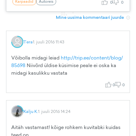
Karpaadid
Autoreis
0
0
Mine uusima kommentaari juurde
Tera
1. juuli 2016 11:43
Võibolla midagi leiad
http://trip.ee/content/blog/
85698
Niivõrd üldise küsimise peale ei oska ka
midagi kasulikku vastata
0
0
Kalju K.
1. juuli 2016 14:24
Aitäh vastamast! kõige rohkem kuvitabki kuidas
teed on.