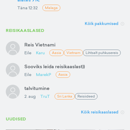
Täna 12:32
Malaga
Kõik pakkumised
REISIKAASLASED
Reis Vietnami
Eile
Karu
Aasia
Vietnam
Lihtsalt puhkusereis
Sooviks leida reisikaaslast))
Eile
MarekP
Aasia
talvitumine
2. aug
TruT
Sri Lanka
Reisiideed
Kõik reisikaaslased
UUDISED