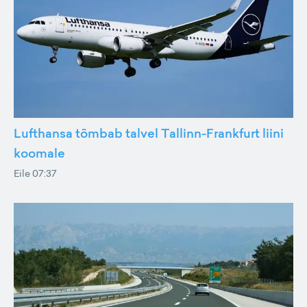
Lufthansa tõmbab talvel Tallinn-Frankfurt liini
koomale
Eile 07:37