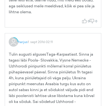
selle reisi ette, teame nüüd, mis meid ees ootab,
aga seiklused meile meeldivad, kõik ei pea sile ja
lihtne olema.
0
0
harjus
1. sept 2016 02:11
Tulin augusti algusesTaga-Karpaatiast. Sinna ja
tagasi läbi Poola- Slovakkia, Vysne Nemecke -
Uzhhorodi piiripunkti mõlemal korral piiriületus
pühapäevasel päeval. Sinna piiriületus 1h tagasi
4h, kuna piiriületajaid oli väga palju. Ukraina
piiripunkt meenutas Araabia turgu kus auto on
autol sabas kinni ja et sõidukist väljuda pidi end
läbi poolenisti lahtise ukse libistama kuna kõrval
oli ka sõiduk. Sai sõidetud Uzhhorod -