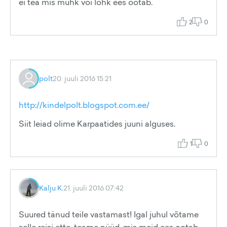
ei tea mis muhk või lohk ees ootab.
2
0
polt
20. juuli 2016 15:21
http://kindelpolt.blogspot.com.ee/
Siit leiad olime Karpaatides juuni alguses.
1
0
Kalju K.
21. juuli 2016 07:42
Suured tänud teile vastamast! Igal juhul võtame