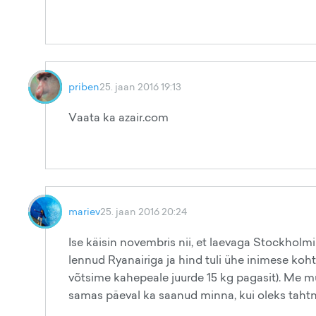
priben
25. jaan 2016 19:13
Vaata ka azair.com
mariev
25. jaan 2016 20:24
Ise käisin novembris nii, et laevaga Stockholmi
lennud Ryanairiga ja hind tuli ühe inimese koht
võtsime kahepeale juurde 15 kg pagasit). Me m
samas päeval ka saanud minna, kui oleks taht