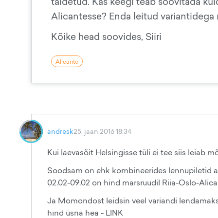
täidetud. Kas keegi teab soovitada kui
Alicantesse? Enda leitud variantidega m
Kõike head soovides, Siiri
Alicante
andresk
25. jaan 2016 18:34
Kui laevasõit Helsingisse tüli ei tee siis leia
Soodsam on ehk kombineerides lennupiletid alg
02.02-09.02 on hind marsruudil Riia-Oslo-Alica
Ja Momondost leidsin veel variandi lendamaks
hind üsna hea - LINK