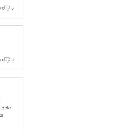
0
0
0
0
k
dudele
ks