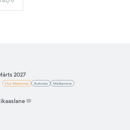
0
0
ärts 2027
Uus-Meremaa
Autoreis
Matkamine
sikaaslane 🫶