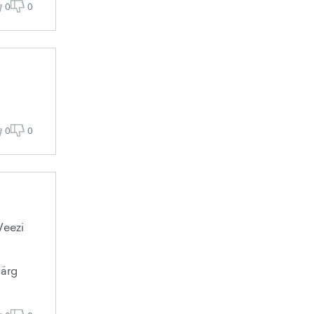
0
0
0
0
Weezi
Järg