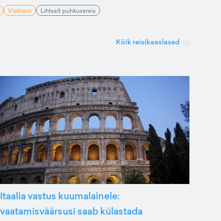
Vietnam
Lihtsalt puhkusereis
Kõik reisikaaslased
Itaalia vastus kuumalainele:
vaatamisväärsusi saab külastada