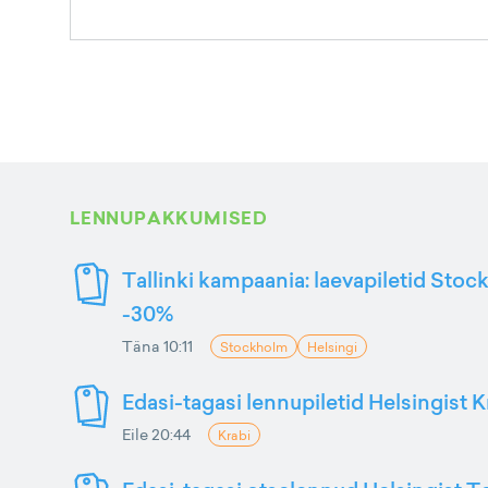
LENNUPAKKUMISED
Tallinki kampaania: laevapiletid Stoc
-30%
Täna 10:11
Stockholm
Helsingi
Edasi-tagasi lennupiletid Helsingist K
Eile 20:44
Krabi