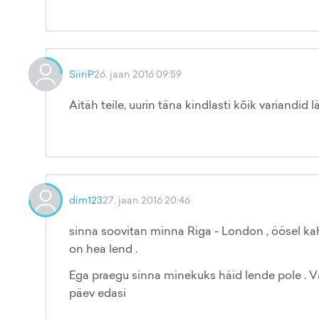
SiiriP
26. jaan 2016 09:59
Aitäh teile, uurin täna kindlasti kõik variandid läb
dim123
27. jaan 2016 20:46
sinna soovitan minna Riga - London , öösel ka
on hea lend .
Ega praegu sinna minekuks häid lende pole . V
päev edasi