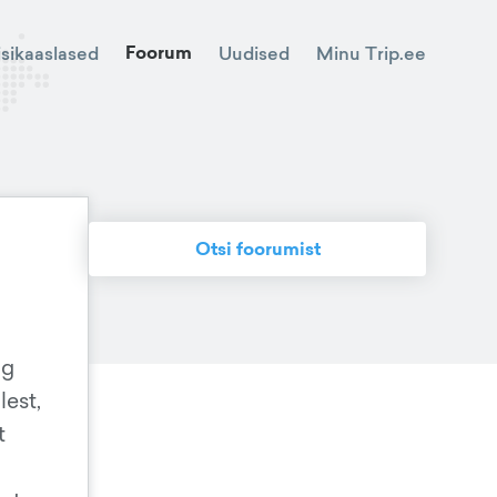
Foorum
Minu Trip.ee
isikaaslased
Uudised
Otsi foorumist
ng
lest,
t