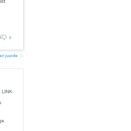
ast
0
0
ri juurde
a LINK
s
ga