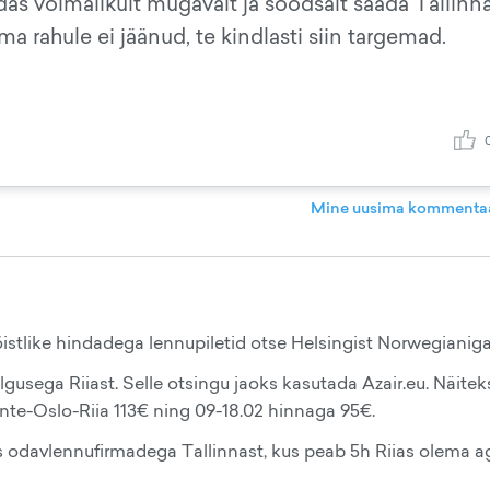
das võimalikult mugavalt ja soodsalt saada Tallinn
a rahule ei jäänud, te kindlasti siin targemad.
Mine uusima kommentaa
b mõistlike hindadega lennupiletid otse Helsingist Norwegianig
usega Riiast. Selle otsingu jaoks kasutada Azair.eu. Näitek
nte-Oslo-Riia 113€ ning 09-18.02 hinnaga 95€.
 odavlennufirmadega Tallinnast, kus peab 5h Riias olema a