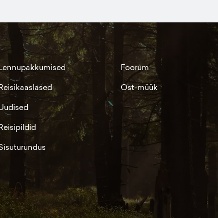
Lennupakkumised
Foorum
Reisikaaslased
Ost-müük
Uudised
Reisipildid
Sisuturundus