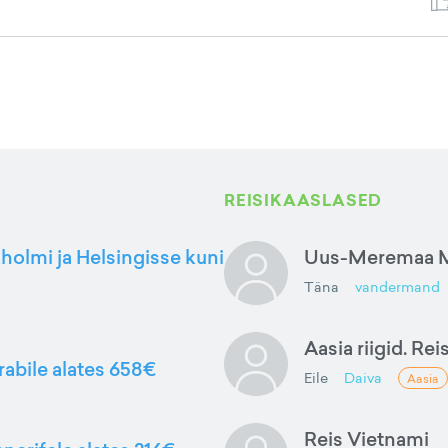
REISIKAASLASED
kholmi ja Helsingisse kuni
Uus-Meremaa M
Täna
vandermand
Aasia riigid. Rei
rabile alates 658€
Eile
Daiva
Aasia
Reis Vietnami