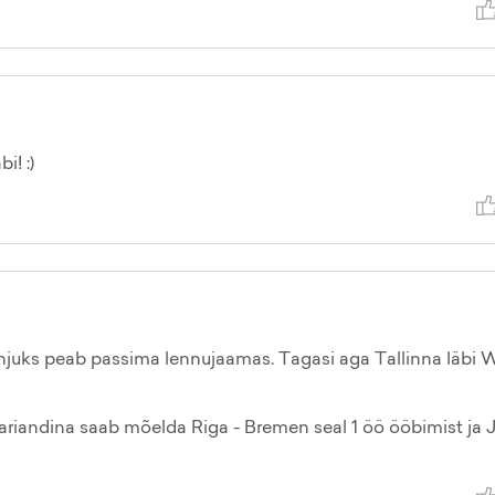
i! :)
hjuks peab passima lennujaamas. Tagasi aga Tallinna läbi 
ariandina saab mõelda Riga - Bremen seal 1 öö ööbimist ja 