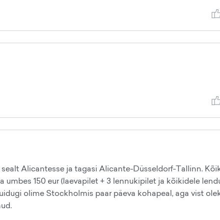
 sealt Alicantesse ja tagasi Alicante-Düsseldorf-Tallinn. Kõi
a umbes 150 eur (laevapilet + 3 lennukipilet ja kõikidele len
uidugi olime Stockholmis paar päeva kohapeal, aga vist ole
nud.