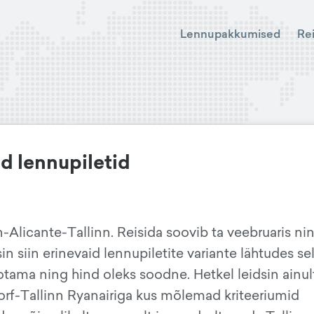
Lennupakkumised
Re
ud lennupiletid
n-Alicante-Tallinn. Reisida soovib ta veebruaris ni
in siin erinevaid lennupiletite variante lähtudes sel
otama ning hind oleks soodne. Hetkel leidsin ainul
orf-Tallinn Ryanairiga kus mõlemad kriteeriumid