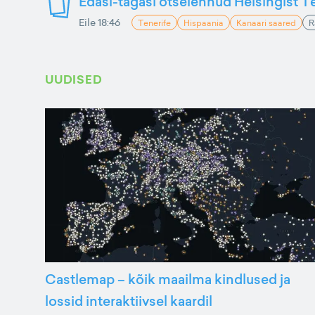
Edasi-tagasi otselennud Helsingist Te
Eile 18:46
Tenerife
Hispaania
Kanaari saared
R
UUDISED
Castlemap – kõik maailma kindlused ja
lossid interaktiivsel kaardil