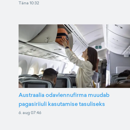
Täna 10:32
Austraalia odavlennufirma muudab
pagasiriiuli kasutamise tasuliseks
6. aug 07:46