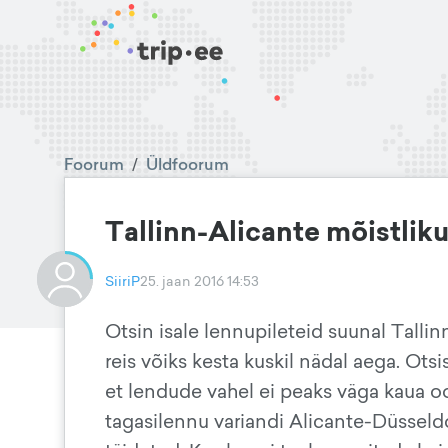
Foorum
/
Üldfoorum
Tallinn-Alicante mõistlik
SiiriP
25. jaan 2016 14:53
Otsin isale lennupileteid suunal Tallin
reis võiks kesta kuskil nädal aega. Otsis
et lendude vahel ei peaks väga kaua o
tagasilennu variandi Alicante-Düsseld