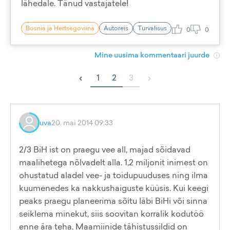
lähedale. Tänud vastajatele!
Bosnia ja Hertsegoviina
Autoreis
Turvalisus
0
0
Mine uusima kommentaari juurde
‹
›
1
2
3
uva
20. mai 2014 09:33
2/3 BiH ist on praegu vee all, majad sõidavad
maalihetega nõlvadelt alla. 1,2 miljonit inimest on
ohustatud aladel vee- ja toidupuuduses ning ilma
kuumenedes ka nakkushaiguste küüsis. Kui keegi
peaks praegu planeerima sõitu läbi BiHi või sinna
seiklema minekut, siis soovitan korralik kodutöö
enne ära teha. Maamiinide tähistussildid on