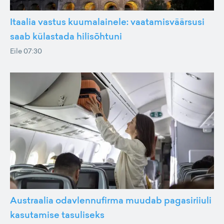
Itaalia vastus kuumalainele: vaatamisväärsusi
saab külastada hilisõhtuni
Eile 07:30
Austraalia odavlennufirma muudab pagasiriiuli
kasutamise tasuliseks