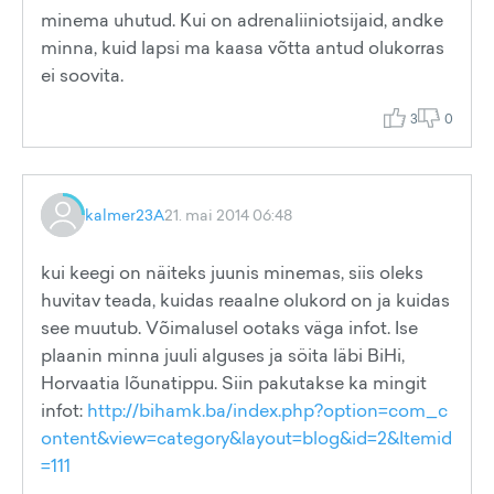
minema uhutud. Kui on adrenaliiniotsijaid, andke
minna, kuid lapsi ma kaasa võtta antud olukorras
ei soovita.
3
0
kalmer23A
21. mai 2014 06:48
kui keegi on näiteks juunis minemas, siis oleks
huvitav teada, kuidas reaalne olukord on ja kuidas
see muutub. Võimalusel ootaks väga infot. Ise
plaanin minna juuli alguses ja söita läbi BiHi,
Horvaatia lõunatippu. Siin pakutakse ka mingit
infot:
http://bihamk.ba/index.php?option=com_c
ontent&view=category&layout=blog&id=2&Itemid
=111