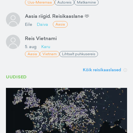
Uus-Meremaa
Autoreis
Matkamine
Aasia riigid. Reisikaaslane 🫶
Eile
Daiva
Aasia
Reis Vietnami
5. aug
Karu
Aasia
Vietnam
Lihtsalt puhkusereis
Kõik reisikaaslased
UUDISED