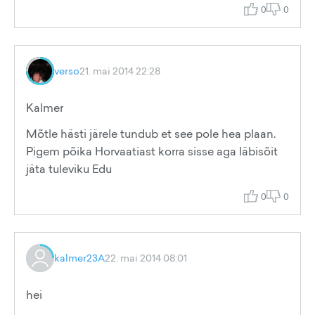
0
0
verso
21. mai 2014 22:28
Kalmer
Mõtle hästi järele tundub et see pole hea plaan.
Pigem põika Horvaatiast korra sisse aga läbisõit
jäta tuleviku Edu
0
0
kalmer23A
22. mai 2014 08:01
hei