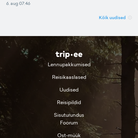
6. aug 07:46
Kõik uudised
Lennupakkumised
Reisikaaslased
Uudised
Reisipildid
Sisuturundus
Foorum
Ost-müük