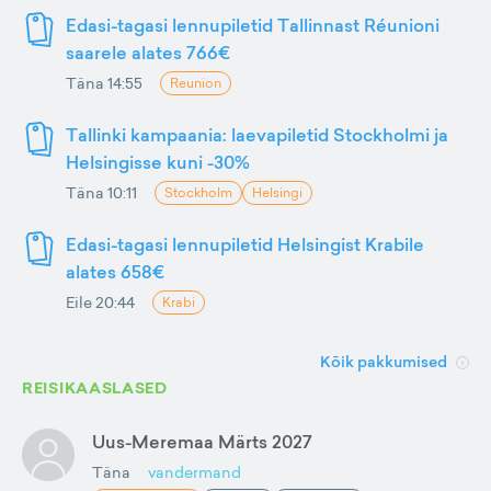
Edasi-tagasi lennupiletid Tallinnast Réunioni
saarele alates 766€
Täna 14:55
Reunion
Tallinki kampaania: laevapiletid Stockholmi ja
Helsingisse kuni -30%
Täna 10:11
Stockholm
Helsingi
Edasi-tagasi lennupiletid Helsingist Krabile
alates 658€
Eile 20:44
Krabi
Kõik pakkumised
REISIKAASLASED
Uus-Meremaa Märts 2027
Täna
vandermand