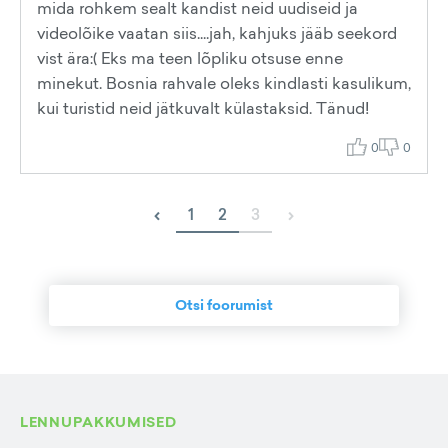
mida rohkem sealt kandist neid uudiseid ja
videolõike vaatan siis....jah, kahjuks jääb seekord
vist ära:( Eks ma teen lõpliku otsuse enne
minekut. Bosnia rahvale oleks kindlasti kasulikum,
kui turistid neid jätkuvalt külastaksid. Tänud!
0
0
‹
›
1
2
3
Otsi foorumist
LENNUPAKKUMISED