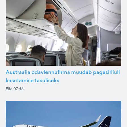
Austraalia odavlennufirma muudab pagasiriiuli
kasutamise tasuliseks
Eile 07:46