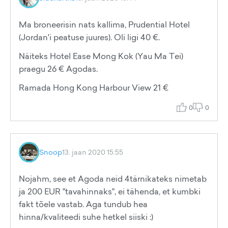
Ma broneerisin nats kallima, Prudential Hotel
(Jordan'i peatuse juures). Oli ligi 40 €.
Näiteks Hotel Ease Mong Kok (Yau Ma Tei)
praegu 26 € Agodas.
Ramada Hong Kong Harbour View 21 €
0
0
Snoop
13. jaan 2020 15:55
Nojahm, see et Agoda neid 4tärnikateks nimetab
ja 200 EUR "tavahinnaks", ei tähenda, et kumbki
fakt tõele vastab. Aga tundub hea
hinna/kvaliteedi suhe hetkel siiski :)