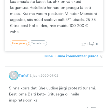
kaasmaalaste käest ka, ehk on värskeid
kogemusi. Hotellide hinnad on praegu täiesti
maas. Kui ma varem peatusin Mirador Mansioni
urgastes, siis nüüd saab vabalt 4\* lubada. 25-35
€ toa eest hotellides, mis muidu 100-200 €
vahel.
Hongkong
Turvalisus
0
0
Mine uusima kommentaari juurde
Tur1st
13. jaan 2020 09:02
Sinna korraldati ühe uudise järgi protesti turismi.
Eesti oma Balti kett-i üritusega oli neile
inspiratsiooniks.