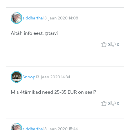
siddhartha
13. jaan 2020 14:08
Aitäh info eest, @tarvi
0
0
Snoop
13. jaan 2020 14:34
Mis 4tärnikad need 25-35 EUR on seal?
0
0
siddhartha
13. jaan 2020 15:44