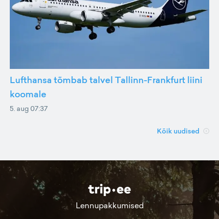
Lufthansa tõmbab talvel Tallinn-Frankfurt liini
koomale
5. aug 07:37
Kõik uudised
Lennupakkumised