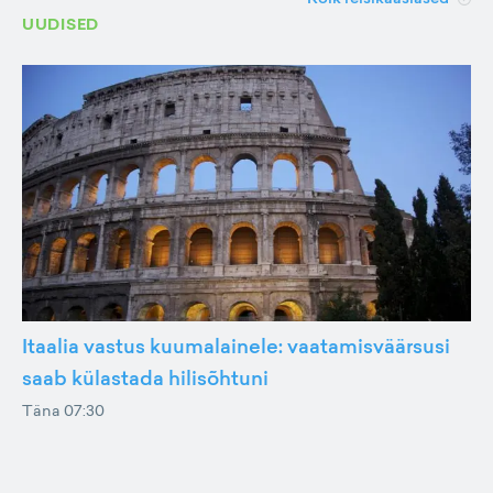
UUDISED
Itaalia vastus kuumalainele: vaatamisväärsusi
saab külastada hilisõhtuni
Täna 07:30