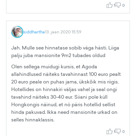
1
0
siddhartha
13. jaan 2020 15:59
Jah. Mulle see hinnatase sobib väga hästi. Liiga
palju juba mansionite 9m2 tubades oldud
Olen sellega muidugi kursis, et Agoda
allahindlused näiteks tavahinnast 100 euro pealt
20 euro peale on puhas jama, ükskõik mis riigis.
Hotellides on hinnakiri väljas vahel ja seal ongi
tavahind näiteks 30-40 eur. Siiani pole küll
Hongkongis näinud, et nö päris hotellid sellist
hinda pakuvad. Ikka need mansionite urkad on
selles hinnaklassis.
1
0