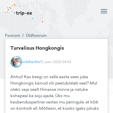
Foorum
/
Üldfoorum
Turvalisus Hongkongis
siddhartha
13. jaan 2020 04:54
Ahhoi! Kas keegi on selle aasta sees juba
Hongkongis käinud või peatub/elab seal? Mul
oleks vaja sealt Hiinasse minna ja natuke
kohapeal ka asju ajada. Üks mu
kaubanduspartner vastas mu päringule, et kõik
on kontrolli all. Mõtlesin, et küsiks igaks juhuks