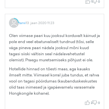
1
0
tarvi
13. jaan 2020 11:23
Olen viimase paari kuu jooksul korduvalt käinud ja
pole end veel ebaturvaliselt tundnud (tõsi, selle
väga pineva paari nädala jooksul mõni kuud
tagasi siiski vältisin seal nädalavahetustel
olemist). Praegu muretsemiseks põhjust ei ole.
Hotellide hinnad on tõesti maas, aga kauaks
ilmselt mitte. Viimasel korral juba tundus, et rahva
vool on tagasi pöördumas (kaubanduskeskustes
olid taas inimesed ja igapäevamelu varasemale
Hongkongile kohane).
2
0