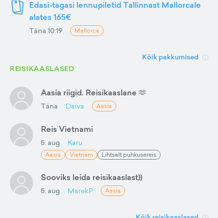
Edasi-tagasi lennupiletid Tallinnast Mallorcale
alates 165€
Täna 10:19
Mallorca
Kõik pakkumised
REISIKAASLASED
Aasia riigid. Reisikaaslane 🫶
Täna
Daiva
Aasia
Reis Vietnami
5. aug
Karu
Aasia
Vietnam
Lihtsalt puhkusereis
Sooviks leida reisikaaslast))
5. aug
MarekP
Aasia
Kõik reisikaaslased