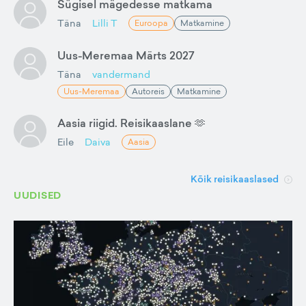
Sügisel mägedesse matkama
Täna
Lilli T
Euroopa
Matkamine
Uus-Meremaa Märts 2027
Täna
vandermand
Uus-Meremaa
Autoreis
Matkamine
Aasia riigid. Reisikaaslane 🫶
Eile
Daiva
Aasia
Kõik reisikaaslased
UUDISED