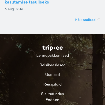
kasutamise tasuliseks
6. aug 07:46
Kõik uudised
Lennupakkumised
Reisikaaslased
Uudised
Reisipildid
Sisuturundus
Foorum