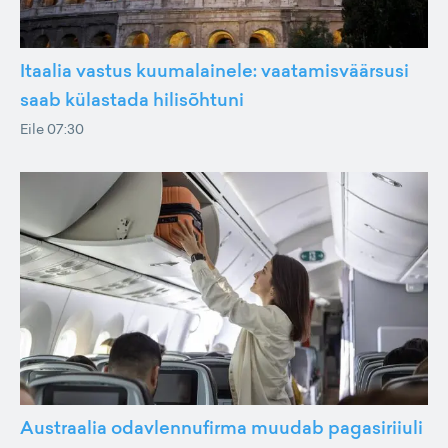
Itaalia vastus kuumalainele: vaatamisväärsusi
saab külastada hilisõhtuni
Eile 07:30
Austraalia odavlennufirma muudab pagasiriiuli