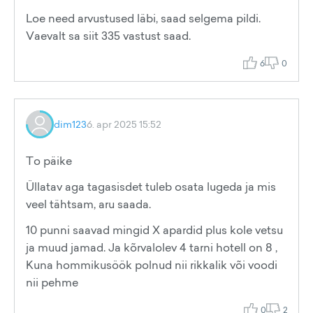
Loe need arvustused läbi, saad selgema pildi.
Vaevalt sa siit 335 vastust saad.
6
0
dim123
6. apr 2025 15:52
To päike
Üllatav aga tagasisdet tuleb osata lugeda ja mis
veel tähtsam, aru saada.
10 punni saavad mingid X apardid plus kole vetsu
ja muud jamad. Ja kõrvalolev 4 tarni hotell on 8 ,
Kuna hommikusöök polnud nii rikkalik või voodi
nii pehme
0
2