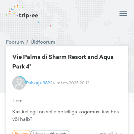
Foorum
/
Üldfoorum
Vie Palma di Sharm Resort and Aqua
Park 4*
Puhkaja 389
24. märts 2025 20:12
Tere.
Kas kellegil on selle hotelliga kogemusi kas hea
või halb?
Egiptus
Lihtsalt puhkusereis