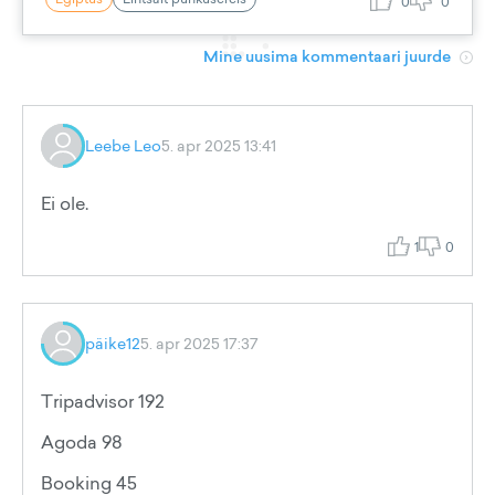
0
0
Mine uusima kommentaari juurde
Leebe Leo
5. apr 2025 13:41
Ei ole.
1
0
päike12
5. apr 2025 17:37
Tripadvisor 192
Agoda 98
Booking 45