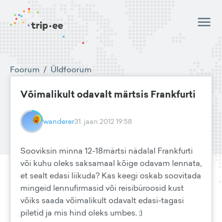
Foorum
/
Üldfoorum
Võimalikult odavalt märtsis Frankfurti
wanderer
31. jaan 2012 19:58
Sooviksin minna 12-18märtsi nädalal Frankfurti
või kuhu oleks saksamaal kõige odavam lennata,
et sealt edasi liikuda? Kas keegi oskab soovitada
mingeid lennufirmasid või reisibüroosid kust
võiks saada võimalikult odavalt edasi-tagasi
piletid ja mis hind oleks umbes. :)