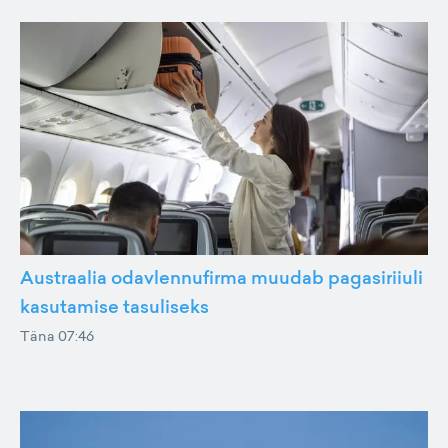
Austraalia odavlennufirma muudab pagasiriiuli
kasutamise tasuliseks
Täna 07:46