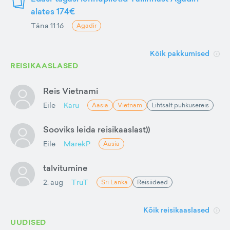
alates 174€
Täna 11:16
Agadir
Kõik pakkumised
REISIKAASLASED
Reis Vietnami
Eile
Karu
Aasia
Vietnam
Lihtsalt puhkusereis
Sooviks leida reisikaaslast))
Eile
MarekP
Aasia
talvitumine
2. aug
TruT
Sri Lanka
Reisiideed
Kõik reisikaaslased
UUDISED