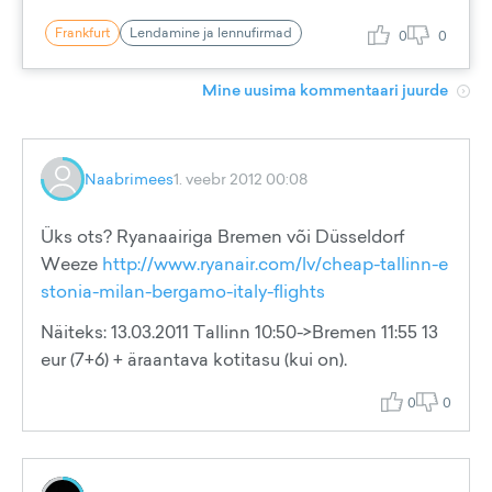
Frankfurt
Lendamine ja lennufirmad
0
0
Mine uusima kommentaari juurde
Naabrimees
1. veebr 2012 00:08
Üks ots? Ryanaairiga Bremen või Düsseldorf
Weeze
http://www.ryanair.com/lv/cheap-tallinn-e
stonia-milan-bergamo-italy-flights
Näiteks: 13.03.2011 Tallinn 10:50->Bremen 11:55 13
eur (7+6) + äraantava kotitasu (kui on).
0
0