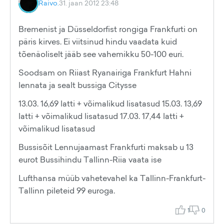
Raivo.
31. jaan 2012 23:48
Bremenist ja Düsseldorfist rongiga Frankfurti on
päris kirves. Ei viitsinud hindu vaadata kuid
tõenäoliselt jääb see vahemikku 50-100 euri.
Soodsam on Riiast Ryanairiga Frankfurt Hahni
lennata ja sealt bussiga Citysse
13.03. 16,69 latti + võimalikud lisatasud 15.03. 13,69
latti + võimalikud lisatasud 17.03. 17,44 latti +
võimalikud lisatasud
Bussisõit Lennujaamast Frankfurti maksab u 13
eurot Bussihindu Tallinn-Riia vaata ise
Lufthansa müüb vahetevahel ka Tallinn-Frankfurt-
Tallinn pileteid 99 euroga.
1
0