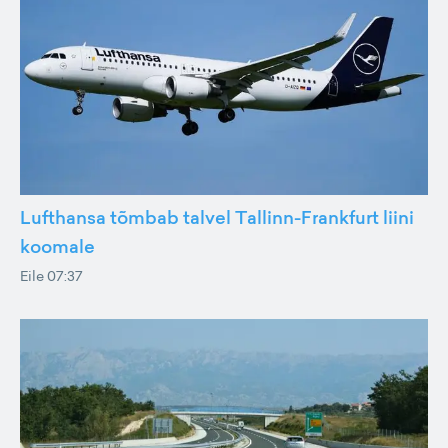
Lufthansa tõmbab talvel Tallinn-Frankfurt liini
koomale
Eile 07:37