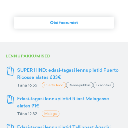
Otsi foorumist
LENNUPAKKUMISED
SUPER HIND: edasi-tagasi lennupiletid Puerto
Ricosse alates 633€
Täna 16:55
Puerto Rico
Rannapuhkus
Eksootika
Edasi-tagasi lennupiletid Riiast Malagasse
alates 91€
Täna 12:32
Malaga
Edasi-tagasi lennupiletid Tallinnast Agadiri