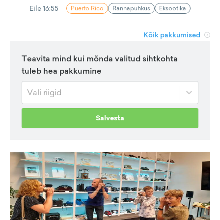
Eile 16:55
Puerto Rico
Rannapuhkus
Eksootika
Kõik pakkumised
Teavita mind kui mõnda valitud sihtkohta
tuleb hea pakkumine
Vali riigid
Salvesta