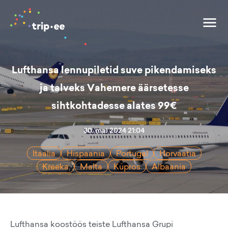
Lufthansa lennupiletid suve pikendamiseks
ja talveks Vahemere äärsetesse
sihtkohtadesse alates 99€
30. mai 2024 21:04
Itaalia
Hispaania
Portugal
Horvaatia
Kreeka
Malta
Küpros
Albaania
Lufthansa koostöös teiste Lufthansa Grupi