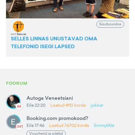
Sisuturundus
SELLES LINNAS UNUSTAVAD OMA
TELEFONID ISEGI LAPSED
FOORUM
Autoga Veneetsiani
Eile 22:20
Loetud
4112
korda
jokker
44
Booking.com promokood?
Eile 17:46
Loetud
76702
korda
Emmy006
1341
Voucherid ja piletid