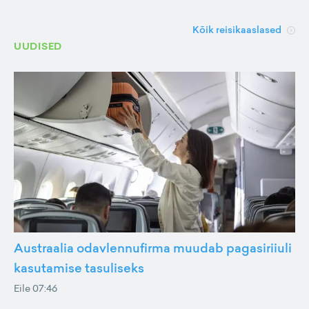
Kõik reisikaaslased
UUDISED
Austraalia odavlennufirma muudab pagasiriiuli
kasutamise tasuliseks
Eile 07:46