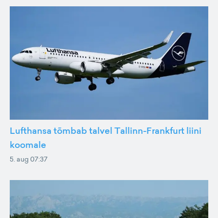
Lufthansa tõmbab talvel Tallinn-Frankfurt liini
koomale
5. aug 07:37