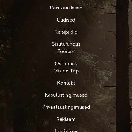
Reisikaaslased
Uudised
Reisipildid
Sisuturundus
Foorum
Ost-müük
Mis on Trip
Kontakt
Kasutustingimused
Privaatsustingimused
Reklaam
Logi sisse