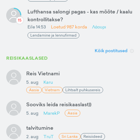
Lufthansa salongi pagas - kas mõõte / kaalu
kontrollitakse?
15
Eile 14:53
Loetud
987
korda
Λάουρι
Lendamine ja lennufirmad
Kõik postitused
REISIKAASLASED
Reis Vietnami
5. aug
Karu
Aasia
Vietnam
Lihtsalt puhkusereis
Sooviks leida reisikaaslast))
5. aug
MarekP
Aasia
talvitumine
2. aug
TruT
Sri Lanka
Reisiideed