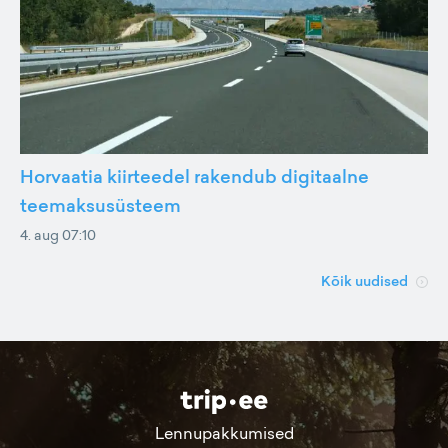
Horvaatia kiirteedel rakendub digitaalne
teemaksusüsteem
4. aug 07:10
Kõik uudised
Lennupakkumised