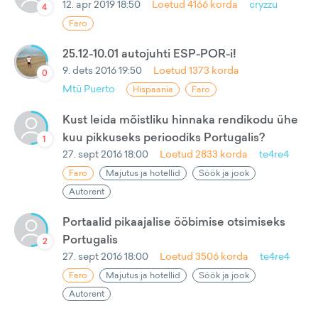
12. apr 2019 18:50
Loetud
4166
korda
cryzzu
4
Faro
25.12-10.01 autojuhti ESP-POR-i!
9. dets 2016 19:50
Loetud
1373
korda
0
Mtü Puerto
Hispaania
Faro
Kust leida mõistliku hinnaka rendikodu ühe
kuu pikkuseks perioodiks Portugalis?
1
27. sept 2016 18:00
Loetud
2833
korda
te4re4
Faro
Majutus ja hotellid
Söök ja jook
Autorent
Portaalid pikaajalise ööbimise otsimiseks
Portugalis
2
27. sept 2016 18:00
Loetud
3506
korda
te4re4
Faro
Majutus ja hotellid
Söök ja jook
Autorent