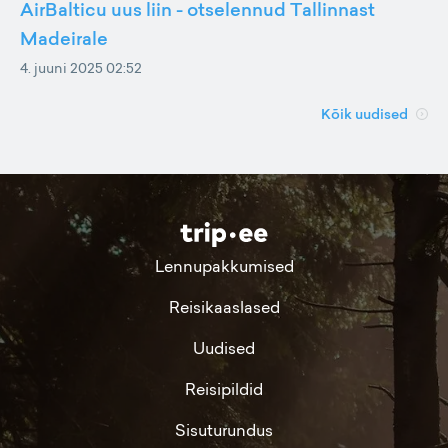
AirBalticu uus liin - otselennud Tallinnast
Madeirale
4. juuni 2025 02:52
Kõik uudised
Lennupakkumised
Reisikaaslased
Uudised
Reisipildid
Sisuturundus