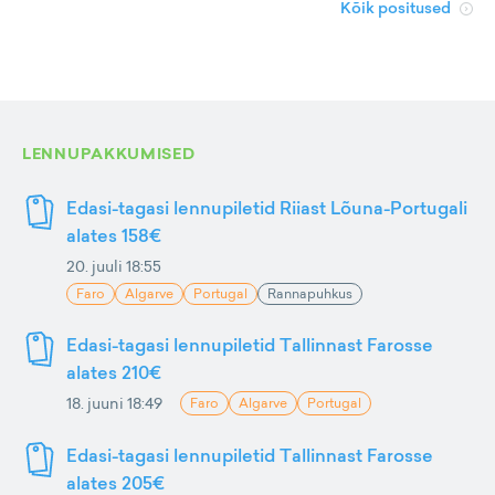
Kõik positused
LENNUPAKKUMISED
Edasi-tagasi lennupiletid Riiast Lõuna-Portugali
alates 158€
20. juuli 18:55
Faro
Algarve
Portugal
Rannapuhkus
Edasi-tagasi lennupiletid Tallinnast Farosse
alates 210€
18. juuni 18:49
Faro
Algarve
Portugal
Edasi-tagasi lennupiletid Tallinnast Farosse
alates 205€