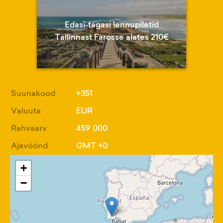
Edasi-tagasi lennupiletid
Tallinnast Farosse alates 210€
Suunakood
+351
Valuuta
EUR
Rahvaarv
459 000
Ajavöönd
GMT +0
+
−