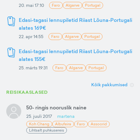
20. mai 17:10
Faro
Algarve
Portugal
Edasi-tagasi lennupiletid Riiast Lõuna-Portugali
alates 169€
22. apr 14:55
Faro
Algarve
Portugal
Edasi-tagasi lennupiletid Riiast Lõuna-Portugali
alates 155€
25. märts 19:31
Faro
Algarve
Portugal
Kõik pakkumised
REISIKAASLASED
50- ringis nooruslik naine
25. juuli 2017
martena
Koh Chang
Albufeira
Faro
Assoorid
Lihtsalt puhkusereis