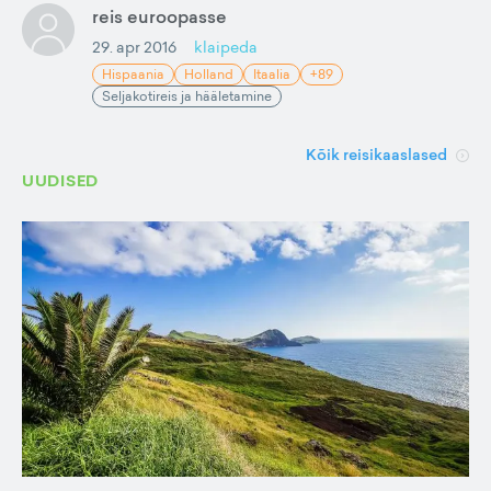
reis euroopasse
29. apr 2016
klaipeda
Hispaania
Holland
Itaalia
+89
Seljakotireis ja hääletamine
Kõik reisikaaslased
UUDISED