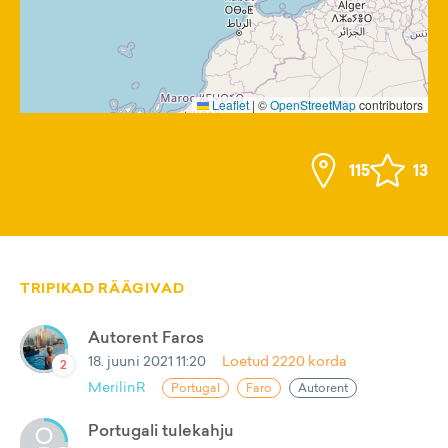
Leaflet
|
©
OpenStreetMap
contributors
115
13
TRIPIKAD RÄÄGIVAD
Autorent Faros
18. juuni 2021 11:20
Loetud
2220
korda
2
MerilinR
Portugal
Faro
Autorent
Portugali tulekahju