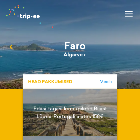
Faro
‹
Algarve
›
HEAD PAKKUMISED
Veel ›
Edasi-tagasi lennupiletid Riiast
Lõuna-Portugali alates 158€