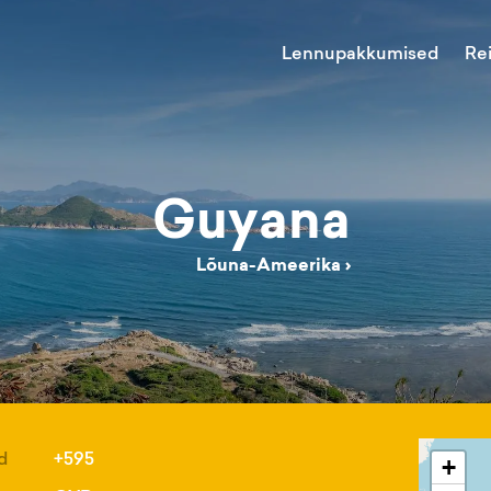
Lennupakkumised
Re
Guyana
Lõuna-Ameerika
›
d
+595
+