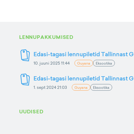
LENNUPAKKUMISED
Edasi-tagasi lennupiletid Tallinnast 
10. juuni 2025 11:44
Guyana
Eksootika
Edasi-tagasi lennupiletid Tallinnast 
1. sept 2024 21:03
Guyana
Eksootika
UUDISED