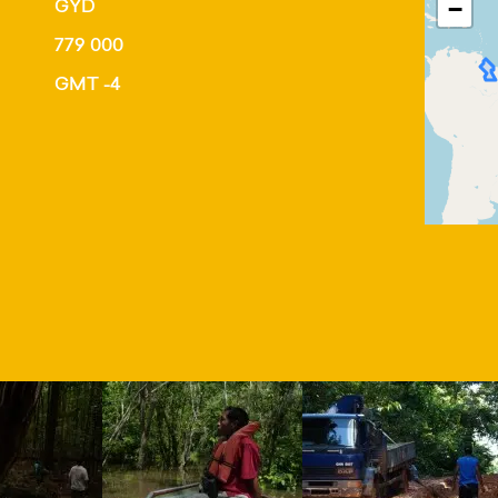
GYD
−
779 000
GMT -4