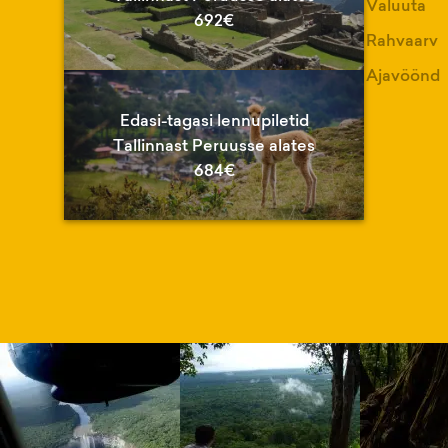
Valuuta
692€
Rahvaarv
Ajavöönd
Edasi-tagasi lennupiletid
Tallinnast Peruusse alates
684€