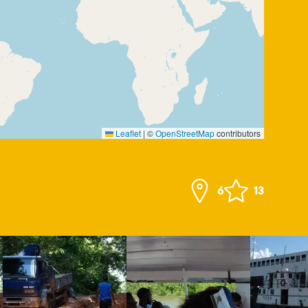
Leaflet
|
©
OpenStreetMap
contributors
6
13