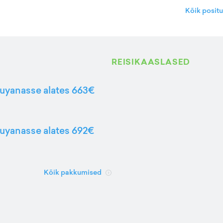
Kõik posit
REISIKAASLASED
Guyanasse alates 663€
Guyanasse alates 692€
Kõik pakkumised