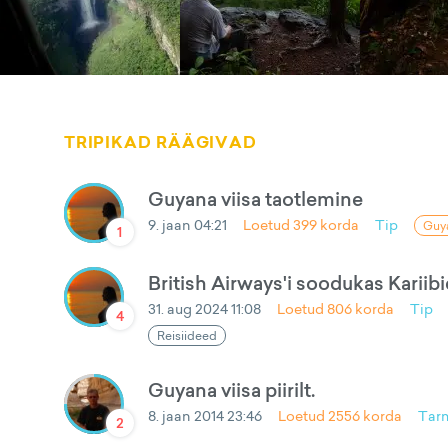
TRIPIKAD RÄÄGIVAD
Guyana viisa taotlemine
9. jaan 04:21
Loetud
399
korda
Tip
Guy
1
British Airways'i soodukas Kariib
31. aug 2024 11:08
Loetud
806
korda
Tip
4
Reisiideed
Guyana viisa piirilt.
8. jaan 2014 23:46
Loetud
2556
korda
Tar
2