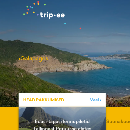
‹
Galapagos
HEAD PAKKUMISED
Veel ›
Edasi-tagasi lennupiletid
Suunakoo
Tallinnast Peruusse alates