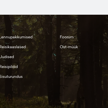
Lennupakkumised
Foorum
Reisikaaslased
Ost-müük
Uudised
Reisipildid
Sisuturundus