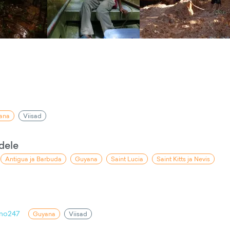
ana
Viisad
idele
Antigua ja Barbuda
Guyana
Saint Lucia
Saint Kitts ja Nevis
mo247
Guyana
Viisad