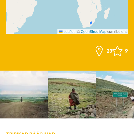
Leaflet
|
©
OpenStreetMap
contributors
23
9