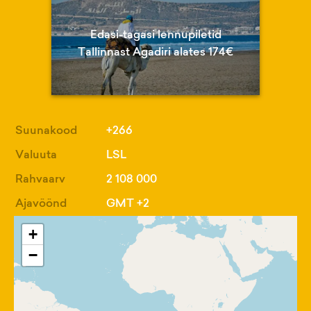
Edasi-tagasi lennupiletid
Tallinnast Agadiri alates 174€
Suunakood
+266
Valuuta
LSL
Rahvaarv
2 108 000
Ajavöönd
GMT +2
+
−