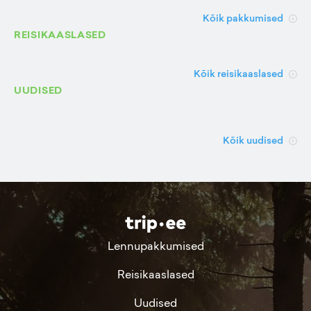
Kõik pakkumised
REISIKAASLASED
Kõik reisikaaslased
UUDISED
Kõik uudised
Lennupakkumised
Reisikaaslased
Uudised