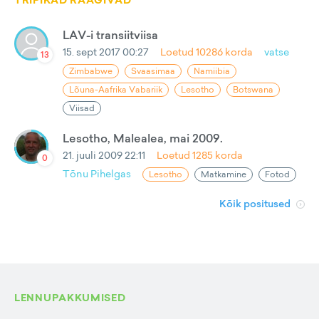
TRIPIKAD RÄÄGIVAD
LAV-i transiitviisa
15. sept 2017 00:27
Loetud
10286
korda
vatse
13
Zimbabwe
Svaasimaa
Namiibia
Lõuna-Aafrika Vabariik
Lesotho
Botswana
Viisad
Lesotho, Malealea, mai 2009.
21. juuli 2009 22:11
Loetud
1285
korda
0
Tõnu Pihelgas
Lesotho
Matkamine
Fotod
Kõik positused
LENNUPAKKUMISED