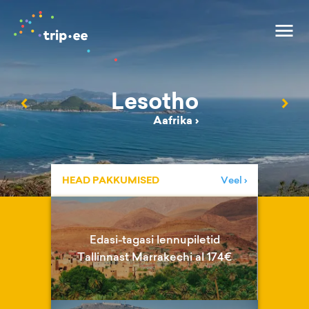
Lesotho
‹
›
Aafrika
›
HEAD PAKKUMISED
Veel ›
Edasi-tagasi lennupiletid
Tallinnast Marrakechi al 174€